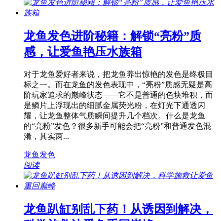
龙鱼发色进阶秘籍：解锁“亮粉”质
感，让爱鱼艳压水族箱
对于龙鱼爱好者来说，把龙鱼养出惊艳的发色是终极目
标之一。而在龙鱼的发色表现中，“亮粉”质感无疑是高
阶玩家追求的巅峰状态——它不是普通的色块堆积，而
是鳞片上浮现出的细腻金属荧光粉，在灯光下通透闪
耀，让龙鱼整体气质瞬间提升几个档次。什么是龙鱼
的“亮粉”发色？很多新手可能会把“亮粉”和普通发色混
淆，其实两...
龙鱼发色
阅读
龙鱼趴缸别乱下药！从诱因到解决，