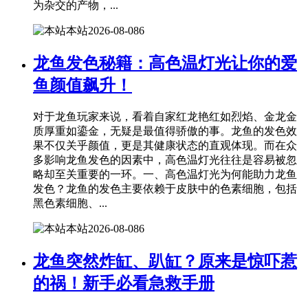
为杂交的产物，...
本站
2026-08-08
6
龙鱼发色秘籍：高色温灯光让你的爱
鱼颜值飙升！
对于龙鱼玩家来说，看着自家红龙艳红如烈焰、金龙金
质厚重如鎏金，无疑是最值得骄傲的事。龙鱼的发色效
果不仅关乎颜值，更是其健康状态的直观体现。而在众
多影响龙鱼发色的因素中，高色温灯光往往是容易被忽
略却至关重要的一环。一、高色温灯光为何能助力龙鱼
发色？龙鱼的发色主要依赖于皮肤中的色素细胞，包括
黑色素细胞、...
本站
2026-08-08
6
龙鱼突然炸缸、趴缸？原来是惊吓惹
的祸！新手必看急救手册