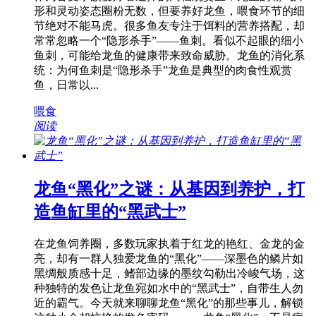
形和灵动姿态圈粉无数，但要养好龙鱼，喂食环节的细
节绝对不能马虎。很多鱼友专注于饵料的营养搭配，却
常常忽略一个“隐形杀手”——鱼刺。看似不起眼的细小
鱼刺，可能给龙鱼的健康带来致命威胁。龙鱼的消化系
统：为何鱼刺是“隐形杀手”龙鱼是典型的肉食性观赏
鱼，日常以...
喂食
阅读
龙鱼“黑化”之谜：从基因到养护，打
造鱼缸里的“黑武士”
在龙鱼饲养圈，多数玩家执着于红龙的艳红、金龙的金
亮，却有一群人独爱龙鱼的“黑化”——深墨色的鳞片如
黑绸般质感十足，鳍部边缘的墨纹勾勒出冷峻气场，这
种独特的发色让龙鱼宛如水中的“黑武士”，自带生人勿
近的霸气。今天就来聊聊龙鱼“黑化”的那些事儿，解锁