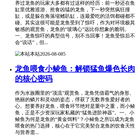
养过龙鱼的玩家大多都有过这样的经历：前一秒还在鱼
缸里优雅巡游、抢食凶猛的龙鱼，下一秒突然疯狂撞
缸，或是躲在角落缩鳍趴缸，连最爱吃的活饵都碰都不
碰。其实这很可能是龙鱼受到了惊吓，作为对环境极其
敏感的观赏鱼，龙鱼的“玻璃心”远比你想象的脆弱。
一、龙鱼惊吓的典型信号，别不当回事！龙鱼受惊后不
会“说话”，但...
本站
2026-08-08
5
龙鱼喂食小鲮鱼：解锁猛鱼爆色长肉
的核心密码
作为水族圈里的“顶流”观赏鱼，龙鱼凭借霸气的身形、
艳丽的鳞片和灵动的姿态，俘获了无数养鱼爱好者的
心。想要养好龙鱼，喂食环节绝对是重中之重，而小鲮
鱼，正是不少资深玩家私藏的“猛鱼进阶神器”。一、小
鲮鱼为何是龙鱼的“黄金饵料”？小鲮鱼之所以成为龙鱼
喂食的热门选择，核心在于它完美契合龙鱼的饮食天性
与营养需...