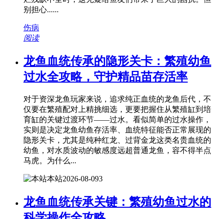
别担心......
伤病
阅读
龙鱼血统传承的隐形关卡：繁殖幼鱼
过水全攻略，守护精品苗存活率
对于资深龙鱼玩家来说，追求纯正血统的龙鱼后代，不
仅要在繁殖配对上精挑细选，更要把握住从繁殖缸到培
育缸的关键过渡环节——过水。看似简单的过水操作，
实则是决定龙鱼幼鱼存活率、血统特征能否正常展现的
隐形关卡，尤其是纯种红龙、过背金龙这类名贵血统的
幼鱼，对水质波动的敏感度远超普通龙鱼，容不得半点
马虎。为什么...
本站
2026-08-09
3
龙鱼血统传承关键：繁殖幼鱼过水的
科学操作全攻略