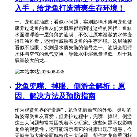
入手，给龙鱼打造清爽生存环境！
一、龙鱼缸油膜：看似小问题，实则影响水质与龙鱼健
康养过龙鱼的鱼友们大概率都遇到过这样的困扰：鱼缸
水面漂浮着一层薄薄的油膜，不仅让原本澄澈的水体变
得浑浊难看，还悄悄威胁着龙鱼的生存环境。这层油膜
看似不起眼，实则是水质失衡的信号之一。油膜会阻碍
水体与空气的氧气交换，导致水中溶氧量降低，对于耗
氧量较大的龙...
本站
2026-08-08
6
龙鱼兜嘴、掉眼、侧游全解析：原
因、解决方法及预防指南
作为观赏鱼界的“贵族”，龙鱼凭借霸气的外形、灵动的
游姿深受鱼友喜爱，但养护过程中，兜嘴、掉眼、侧游
这三大问题却常常困扰着不少玩家。这些问题不仅影响
龙鱼的观赏性，还可能暗示着它的健康出现了隐患，今
天就来为大家全面解析这三大问题，帮你的龙鱼重回状