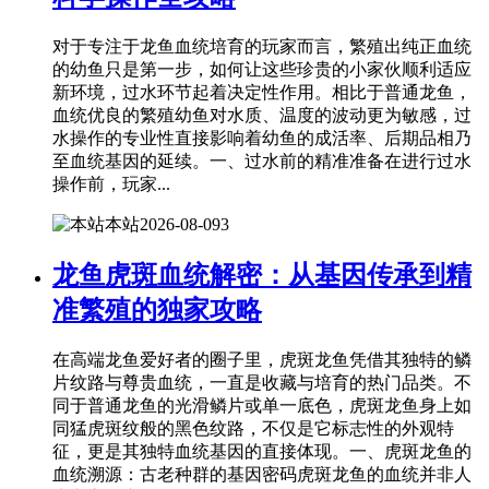
对于专注于龙鱼血统培育的玩家而言，繁殖出纯正血统
的幼鱼只是第一步，如何让这些珍贵的小家伙顺利适应
新环境，过水环节起着决定性作用。相比于普通龙鱼，
血统优良的繁殖幼鱼对水质、温度的波动更为敏感，过
水操作的专业性直接影响着幼鱼的成活率、后期品相乃
至血统基因的延续。一、过水前的精准准备在进行过水
操作前，玩家...
本站
2026-08-09
3
龙鱼虎斑血统解密：从基因传承到精
准繁殖的独家攻略
在高端龙鱼爱好者的圈子里，虎斑龙鱼凭借其独特的鳞
片纹路与尊贵血统，一直是收藏与培育的热门品类。不
同于普通龙鱼的光滑鳞片或单一底色，虎斑龙鱼身上如
同猛虎斑纹般的黑色纹路，不仅是它标志性的外观特
征，更是其独特血统基因的直接体现。一、虎斑龙鱼的
血统溯源：古老种群的基因密码虎斑龙鱼的血统并非人