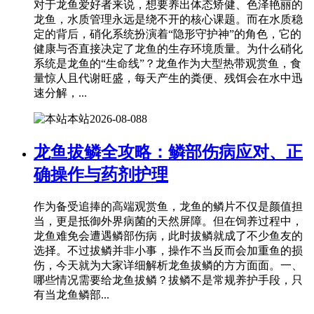
对于龙鱼爱好者来说，想要养出体态矫健、色泽艳丽的
龙鱼，水质管理永远是绕不开的核心课题。而在水质稳
定的背后，硝化系统扮演着“隐形守护神”的角色，它的
健康与否直接决定了龙鱼的生存环境质量。为什么硝化
系统是龙鱼的“生命线”？龙鱼作为大型热带观赏鱼，食
量惊人且代谢旺盛，每天产生的粪便、残饵会在水中迅
速分解，...
本站
2026-08-08
8
龙鱼拔鳞全攻略：鳞部伤病应对、正
确操作与药剂护理
作为备受追捧的高端观赏鱼，龙鱼的鳞片不仅是颜值担
当，更是抵御外界病菌的天然屏障。但在饲养过程中，
龙鱼难免会遭遇鳞部伤病，此时拔鳞就成了不少鱼友的
选择。不过拔鳞并非小事，操作不当反而会加重鱼的损
伤，今天就为大家详细解析龙鱼拔鳞的方方面面。一、
哪些情况需要给龙鱼拔鳞？拔鳞不是常规养护手段，只
有当龙鱼鳞部...