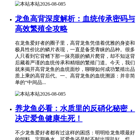
本站
2026-08-08
5
龙鱼高背深度解析：血统传承密码与
高效繁殖全攻略
在龙鱼爱好者的圈子里，高背龙鱼凭借着优雅的身姿和
极具性价比的鳞片表现，一直是备受青睐的品种。很多
人只看到它背鳍下那一抹亮眼的鳞片爬背，却不知这背
后藏着严谨的血统传承和精细的繁殖门道。今天，我们
就来揭开高背龙鱼的血统面纱，聊聊如何成功繁殖出品
质上乘的高背后代。一、高背龙鱼的血统溯源：并非简
单的“中间品...
本站
2026-08-08
5
养龙鱼必看：水质里的反硝化秘密，
决定爱鱼健康生死！
不少龙鱼爱好者都有过这样的困惑：明明给龙鱼喂最好
的饲料，定期换水，可爱鱼还是时不时出现趴缸、烂