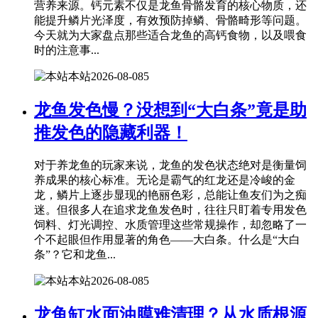
营养来源。钙元素不仅是龙鱼骨骼发育的核心物质，还
能提升鳞片光泽度，有效预防掉鳞、骨骼畸形等问题。
今天就为大家盘点那些适合龙鱼的高钙食物，以及喂食
时的注意事...
本站
2026-08-08
5
龙鱼发色慢？没想到“大白条”竟是助
推发色的隐藏利器！
对于养龙鱼的玩家来说，龙鱼的发色状态绝对是衡量饲
养成果的核心标准。无论是霸气的红龙还是冷峻的金
龙，鳞片上逐步显现的艳丽色彩，总能让鱼友们为之痴
迷。但很多人在追求龙鱼发色时，往往只盯着专用发色
饲料、灯光调控、水质管理这些常规操作，却忽略了一
个不起眼但作用显著的角色——大白条。什么是“大白
条”？它和龙鱼...
本站
2026-08-08
5
龙鱼缸水面油膜难清理？从水质根源