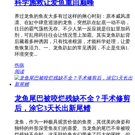
科学施救让爱鱼重回巅峰
养过龙鱼的鱼友大多有过这样的揪心时刻：原本威风凛
凛、在缸中肆意巡游的龙鱼，突然趴在缸底一动不动，
往日的霸气荡然无存。不少人第一反应就是往缸里加药
剂，可乱用药往往会让情况雪上加霜。其实龙鱼趴缸背
后藏着多种诱因，只有找准根源，才能科学处理，让爱
鱼恢复活力。一、龙鱼趴缸的常见诱因，不止是生病1.
环境突变...
伤病
阅读
龙鱼尾巴被咬烂残缺不全？手术修剪
后，涂它3天长出新尾鳍
龙鱼，作为一种极具观赏价值的鱼类，其优美的身姿和
独特的外形深受鱼友们的喜爱。当龙鱼的尾巴不幸被咬
烂残缺不全时，这无疑给鱼友们带来了巨大的困扰。但