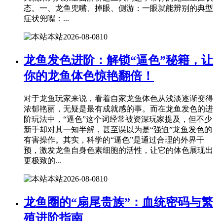
态。一、龙鱼兜嘴、掉眼、侧游：一眼就能辨别的典型
症状兜嘴：...
本站
2026-08-08
10
龙鱼发色进阶：解锁“逼色”秘籍，让
你的龙鱼体色惊艳翻倍！
对于龙鱼玩家来说，看着自家龙鱼体色从浅淡逐渐变得
浓郁艳丽，无疑是最有成就感的事。而在龙鱼发色的进
阶玩法中，“逼色”这个词经常被资深玩家提及，但不少
新手却对其一知半解，甚至误以为是“强迫”龙鱼发色的
有害操作。其实，科学的“逼色”是通过合理的外界干
预，激发龙鱼自身色素细胞的活性，让它的体色展现出
更极致的...
本站
2026-08-08
10
龙鱼圈的“扇尾贵族”：血统密码与繁
殖进阶指南