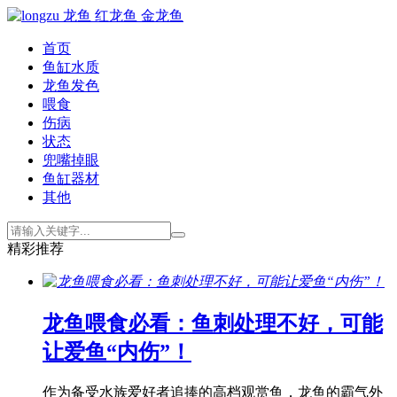
首页
鱼缸水质
龙鱼发色
喂食
伤病
状态
兜嘴掉眼
鱼缸器材
其他
精彩推荐
龙鱼喂食必看：鱼刺处理不好，可能
让爱鱼“内伤”！
作为备受水族爱好者追捧的高档观赏鱼，龙鱼的霸气外