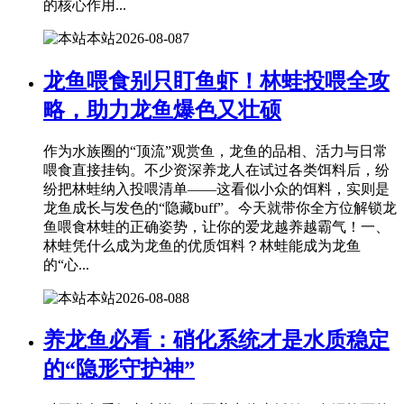
的核心作用...
本站
2026-08-08
7
龙鱼喂食别只盯鱼虾！林蛙投喂全攻
略，助力龙鱼爆色又壮硕
作为水族圈的“顶流”观赏鱼，龙鱼的品相、活力与日常
喂食直接挂钩。不少资深养龙人在试过各类饵料后，纷
纷把林蛙纳入投喂清单——这看似小众的饵料，实则是
龙鱼成长与发色的“隐藏buff”。今天就带你全方位解锁龙
鱼喂食林蛙的正确姿势，让你的爱龙越养越霸气！一、
林蛙凭什么成为龙鱼的优质饵料？林蛙能成为龙鱼
的“心...
本站
2026-08-08
8
养龙鱼必看：硝化系统才是水质稳定
的“隐形守护神”