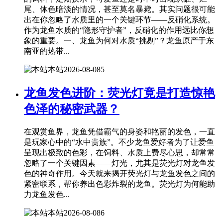
尾、体色暗淡的情况，甚至莫名暴毙。其实问题很可能
出在你忽略了水质里的一个关键环节——反硝化系统。
作为龙鱼水质的“隐形守护者”，反硝化的作用远比你想
象的重要。一、龙鱼为何对水质“挑剔”？龙鱼原产于东
南亚的热带...
本站
2026-08-08
5
龙鱼发色进阶：荧光灯竟是打造惊艳
色泽的秘密武器？
在观赏鱼界，龙鱼凭借霸气的身姿和艳丽的发色，一直
是玩家心中的“水中贵族”。不少龙鱼爱好者为了让爱鱼
呈现出极致的色彩，在饲料、水质上费尽心思，却常常
忽略了一个关键因素——灯光，尤其是荧光灯对龙鱼发
色的神奇作用。今天就来揭开荧光灯与龙鱼发色之间的
紧密联系，帮你养出色彩炸裂的龙鱼。荧光灯为何能助
力龙鱼发色...
本站
2026-08-08
6