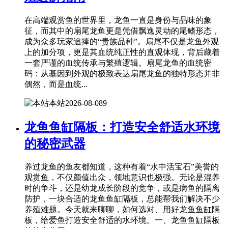
在高端观赏鱼的世界里，龙鱼一直是身份与品味的象
征，而其中的扇尾龙鱼更是凭借飘逸灵动的尾鳍形态，
成为众多玩家追捧的“贵族品种”。扇尾不仅是龙鱼外观
上的加分项，更是其血统纯正性的直观体现，背后藏着
一套严谨的血统传承与繁殖逻辑。扇尾龙鱼的血统密
码：从基因到外观的极致表达扇尾龙鱼的独特形态并非
偶然，而是血统...
本站
2026-08-08
9
龙鱼鱼缸隔板：打造安全舒适水环境
的秘密武器
养过龙鱼的鱼友都知道，这种有着“水中活宝石”美誉的
观赏鱼，不仅颜值出众，领地意识也极强。无论是混养
时的争斗，还是幼龙成长阶段的竞争，或是病鱼的隔离
防护，一块合适的龙鱼鱼缸隔板，总能帮我们解决不少
养殖难题。今天就来聊聊，如何选对、用好龙鱼鱼缸隔
板，给爱鱼打造安全舒适的水环境。一、龙鱼鱼缸隔板