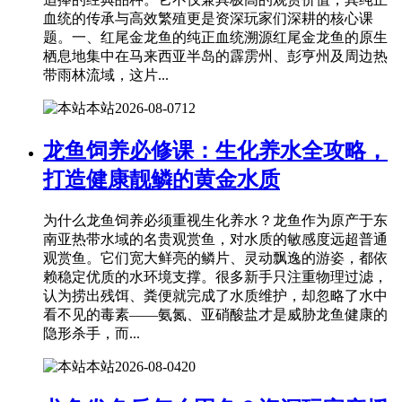
血统的传承与高效繁殖更是资深玩家们深耕的核心课
题。一、红尾金龙鱼的纯正血统溯源红尾金龙鱼的原生
栖息地集中在马来西亚半岛的霹雳州、彭亨州及周边热
带雨林流域，这片...
本站
2026-08-07
12
龙鱼饲养必修课：生化养水全攻略，
打造健康靓鳞的黄金水质
为什么龙鱼饲养必须重视生化养水？龙鱼作为原产于东
南亚热带水域的名贵观赏鱼，对水质的敏感度远超普通
观赏鱼。它们宽大鲜亮的鳞片、灵动飘逸的游姿，都依
赖稳定优质的水环境支撑。很多新手只注重物理过滤，
认为捞出残饵、粪便就完成了水质维护，却忽略了水中
看不见的毒素——氨氮、亚硝酸盐才是威胁龙鱼健康的
隐形杀手，而...
本站
2026-08-04
20