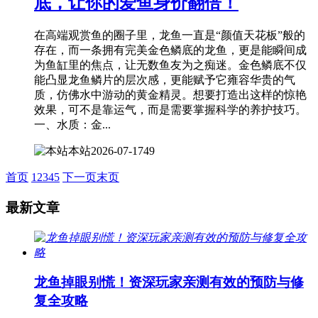
底，让你的爱鱼身价翻倍！
在高端观赏鱼的圈子里，龙鱼一直是“颜值天花板”般的
存在，而一条拥有完美金色鳞底的龙鱼，更是能瞬间成
为鱼缸里的焦点，让无数鱼友为之痴迷。金色鳞底不仅
能凸显龙鱼鳞片的层次感，更能赋予它雍容华贵的气
质，仿佛水中游动的黄金精灵。想要打造出这样的惊艳
效果，可不是靠运气，而是需要掌握科学的养护技巧。
一、水质：金...
本站
2026-07-17
49
首页
1
2
3
4
5
下一页
末页
最新文章
龙鱼掉眼别慌！资深玩家亲测有效的预防与修
复全攻略