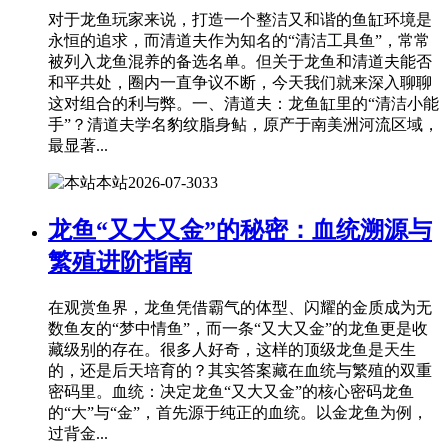
对于龙鱼玩家来说，打造一个整洁又和谐的鱼缸环境是
永恒的追求，而清道夫作为知名的“清洁工具鱼”，常常
被列入龙鱼混养的备选名单。但关于龙鱼和清道夫能否
和平共处，圈内一直争议不断，今天我们就来深入聊聊
这对组合的利与弊。一、清道夫：龙鱼缸里的“清洁小能
手”？清道夫学名豹纹脂身鲇，原产于南美洲河流区域，
最显著...
本站
2026-07-30
33
龙鱼“又大又金”的秘密：血统溯源与
繁殖进阶指南
在观赏鱼界，龙鱼凭借霸气的体型、闪耀的金质成为无
数鱼友的“梦中情鱼”，而一条“又大又金”的龙鱼更是收
藏级别的存在。很多人好奇，这样的顶级龙鱼是天生
的，还是后天培育的？其实答案藏在血统与繁殖的双重
密码里。血统：决定龙鱼“又大又金”的核心密码龙鱼
的“大”与“金”，首先源于纯正的血统。以金龙鱼为例，
过背金...