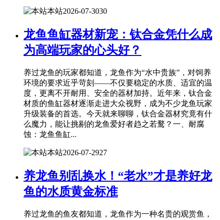
本站
2026-07-30
30
龙鱼鱼缸器材新宠：钛合金凭什么成
为高端玩家的心头好？
养过龙鱼的玩家都知道，龙鱼作为“水中贵族”，对饲养
环境的要求近乎苛刻——不仅要稳定的水质、适宜的温
度，更离不开耐用、安全的器材加持。近年来，钛合金
材质的鱼缸器材逐渐走进大众视野，成为不少龙鱼玩家
升级装备的首选。今天就来聊聊，钛合金器材究竟有什
么魔力，能让挑剔的龙鱼爱好者趋之若鹜？一、耐腐
蚀：龙鱼鱼缸...
本站
2026-07-29
27
养龙鱼别乱换水！“老水”才是养好龙
鱼的水质黄金标准
养过龙鱼的鱼友都知道，龙鱼作为一种名贵的观赏鱼，