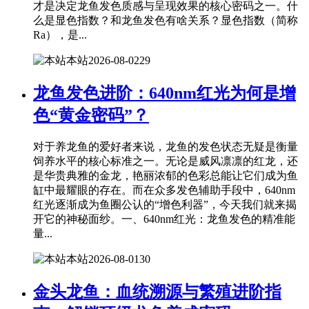
才是决定龙鱼发色质感与呈现效果的核心密码之一。什
么是显色指数？和龙鱼发色有啥关系？显色指数（简称
Ra），是...
本站
2026-08-02
29
龙鱼发色进阶：640nm红光为何是增
色“黄金密码”？
对于养龙鱼的爱好者来说，龙鱼的发色状态无疑是衡量
饲养水平的核心标准之一。无论是威风凛凛的红龙，还
是华贵典雅的金龙，艳丽浓郁的色彩总能让它们成为鱼
缸中最耀眼的存在。而在众多发色辅助手段中，640nm
红光逐渐成为鱼圈公认的“增色利器”，今天我们就来揭
开它的神秘面纱。一、640nm红光：龙鱼发色的精准能
量...
本站
2026-08-01
30
金头龙鱼：血统溯源与繁殖进阶指