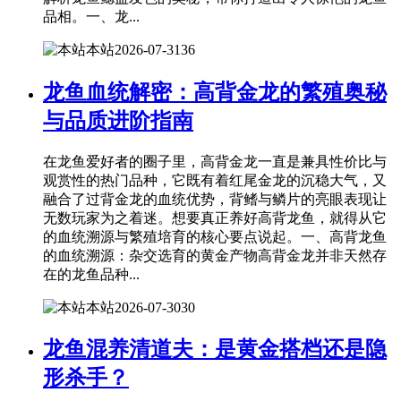
品相。一、龙...
本站
2026-07-31
36
龙鱼血统解密：高背金龙的繁殖奥秘
与品质进阶指南
在龙鱼爱好者的圈子里，高背金龙一直是兼具性价比与
观赏性的热门品种，它既有着红尾金龙的沉稳大气，又
融合了过背金龙的血统优势，背鳍与鳞片的亮眼表现让
无数玩家为之着迷。想要真正养好高背龙鱼，就得从它
的血统溯源与繁殖培育的核心要点说起。一、高背龙鱼
的血统溯源：杂交选育的黄金产物高背金龙并非天然存
在的龙鱼品种...
本站
2026-07-30
30
龙鱼混养清道夫：是黄金搭档还是隐
形杀手？