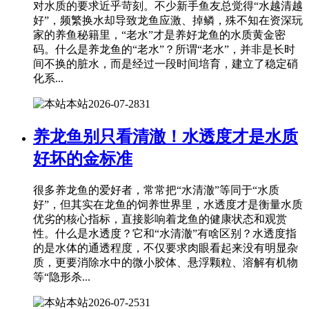
对水质的要求近乎苛刻。不少新手鱼友总觉得“水越清越
好”，频繁换水却导致龙鱼应激、掉鳞，殊不知在资深玩
家的养鱼秘籍里，“老水”才是养好龙鱼的水质黄金密
码。什么是养龙鱼的“老水”？所谓“老水”，并非是长时
间不换的脏水，而是经过一段时间培育，建立了稳定硝
化系...
本站
2026-07-28
31
养龙鱼别只看清澈！水透度才是水质
好坏的金标准
很多养龙鱼的爱好者，常常把“水清澈”等同于“水质
好”，但其实在龙鱼的饲养世界里，水透度才是衡量水质
优劣的核心指标，直接影响着龙鱼的健康状态和观赏
性。什么是水透度？它和“水清澈”有啥区别？水透度指
的是水体的通透程度，不仅要求肉眼看起来没有明显杂
质，更要消除水中的微小胶体、悬浮颗粒、溶解有机物
等“隐形杀...
本站
2026-07-25
31