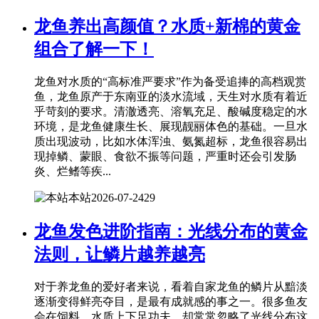
龙鱼养出高颜值？水质+新棉的黄金
组合了解一下！
龙鱼对水质的“高标准严要求”作为备受追捧的高档观赏
鱼，龙鱼原产于东南亚的淡水流域，天生对水质有着近
乎苛刻的要求。清澈透亮、溶氧充足、酸碱度稳定的水
环境，是龙鱼健康生长、展现靓丽体色的基础。一旦水
质出现波动，比如水体浑浊、氨氮超标，龙鱼很容易出
现掉鳞、蒙眼、食欲不振等问题，严重时还会引发肠
炎、烂鳍等疾...
本站
2026-07-24
29
龙鱼发色进阶指南：光线分布的黄金
法则，让鳞片越养越亮
对于养龙鱼的爱好者来说，看着自家龙鱼的鳞片从黯淡
逐渐变得鲜亮夺目，是最有成就感的事之一。很多鱼友
会在饲料、水质上下足功夫，却常常忽略了光线分布这