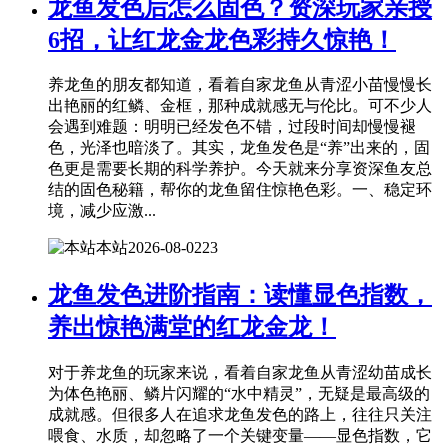
龙鱼发色后怎么固色？资深玩家亲授
6招，让红龙金龙色彩持久惊艳！
养龙鱼的朋友都知道，看着自家龙鱼从青涩小苗慢慢长
出艳丽的红鳞、金框，那种成就感无与伦比。可不少人
会遇到难题：明明已经发色不错，过段时间却慢慢褪
色，光泽也暗淡了。其实，龙鱼发色是“养”出来的，固
色更是需要长期的科学养护。今天就来分享资深鱼友总
结的固色秘籍，帮你的龙鱼留住惊艳色彩。一、稳定环
境，减少应激...
本站
2026-08-02
23
龙鱼发色进阶指南：读懂显色指数，
养出惊艳满堂的红龙金龙！
对于养龙鱼的玩家来说，看着自家龙鱼从青涩幼苗成长
为体色艳丽、鳞片闪耀的“水中精灵”，无疑是最高级的
成就感。但很多人在追求龙鱼发色的路上，往往只关注
喂食、水质，却忽略了一个关键变量——显色指数，它