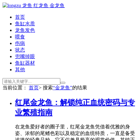
首页
鱼缸水质
龙鱼发色
喂食
伤病
状态
兜嘴掉眼
鱼缸器材
其他
当前位置：
首页
> 搜索
“金龙鱼”
的结果
红尾金龙鱼：解锁纯正血统密码与专
业繁殖指南
在龙鱼爱好者的圈子里，红尾金龙鱼凭借着优雅的身
姿、浓郁的尾鳍色彩以及稳定的血统特质，一直是备受
追捧的经典品种。它不仅兼具极高的观赏价值，其纯正