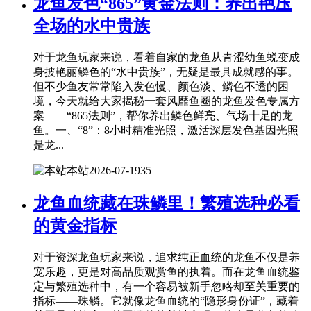
龙鱼发色“865”黄金法则：养出艳压
全场的水中贵族
对于龙鱼玩家来说，看着自家的龙鱼从青涩幼鱼蜕变成
身披艳丽鳞色的“水中贵族”，无疑是最具成就感的事。
但不少鱼友常常陷入发色慢、颜色淡、鳞色不透的困
境，今天就给大家揭秘一套风靡鱼圈的龙鱼发色专属方
案——“865法则”，帮你养出鳞色鲜亮、气场十足的龙
鱼。一、“8”：8小时精准光照，激活深层发色基因光照
是龙...
本站
2026-07-19
35
龙鱼血统藏在珠鳞里！繁殖选种必看
的黄金指标
对于资深龙鱼玩家来说，追求纯正血统的龙鱼不仅是养
宠乐趣，更是对高品质观赏鱼的执着。而在龙鱼血统鉴
定与繁殖选种中，有一个容易被新手忽略却至关重要的
指标——珠鳞。它就像龙鱼血统的“隐形身份证”，藏着