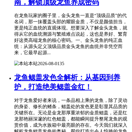
南，解锁顶级龙鱼养成密码
在龙鱼玩家的圈子里，金头龙鱼一直是“顶级品质”的代
名词，那一抹覆盖头部的耀眼金质，不仅是颜值担当，
更是纯正血统的直观体现。想要深入了解金头龙鱼，就
得从它的血统溯源与繁殖难点说起，这也是养好、繁育
好这类高端龙鱼的核心密码。一、金头龙鱼的纯正血
统：从源头定义顶级品质金头龙鱼的血统并非凭空而
来，它最早起源...
本站
2026-08-01
35
龙鱼鳃盖发色全解析：从基因到养
护，打造绝美鳃盖金红！
对于龙鱼爱好者来说，一条品相上乘的龙鱼，除了灵动
的身姿、修长的鳍条，鳃盖处的发色更是彰显其品质的
关键所在。无论是金龙那厚重浓郁的金质鳃盖，还是红
龙那艳丽深邃的红色鳃盖，都能瞬间提升整尾龙鱼的观
赏价值，成为水族箱中最亮眼的存在。今天我们就深入
解析龙鱼鳃盖发色的奥秘，帮你打造出令人惊艳的龙鱼