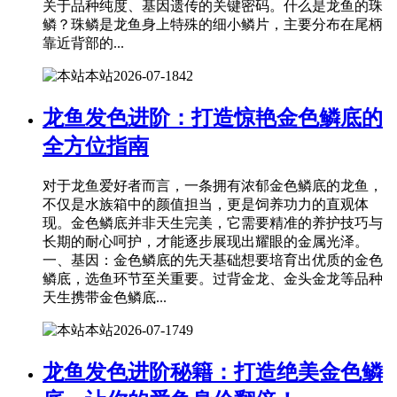
关于品种纯度、基因遗传的关键密码。什么是龙鱼的珠
鳞？珠鳞是龙鱼身上特殊的细小鳞片，主要分布在尾柄
靠近背部的...
本站
2026-07-18
42
龙鱼发色进阶：打造惊艳金色鳞底的
全方位指南
对于龙鱼爱好者而言，一条拥有浓郁金色鳞底的龙鱼，
不仅是水族箱中的颜值担当，更是饲养功力的直观体
现。金色鳞底并非天生完美，它需要精准的养护技巧与
长期的耐心呵护，才能逐步展现出耀眼的金属光泽。
一、基因：金色鳞底的先天基础想要培育出优质的金色
鳞底，选鱼环节至关重要。过背金龙、金头金龙等品种
天生携带金色鳞底...
本站
2026-07-17
49
龙鱼发色进阶秘籍：打造绝美金色鳞