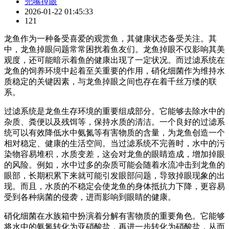
兜嘴掉眼
2026-01-22 01:45:33
121
龙鱼作为一种备受喜爱的观赏鱼，其健康状态备受关注。其
中，龙鱼掉眼问题常常困扰着鱼友们。龙鱼掉眼不仅影响其美
观度，还可能暗示着鱼的健康出现了一定状况。而过滤系统在
龙鱼的饲养环境中起着至关重要的作用，硝化细菌作为维持水
质稳定的关键因素，与龙鱼掉眼之间也存在着千丝万缕的联
系。
过滤系统是龙鱼生存环境的重要组成部分。它能够去除水中的
杂质、粪便以及残饵等，保持水质的清洁。一个良好的过滤系
统可以有效降低水中氨氮等有害物质的含量，为龙鱼创造一个
相对稳定、健康的生活空间。当过滤系统不完善时，水中的污
染物容易堆积，水质变差，这会对龙鱼的眼睛造成，增加掉眼
的风险。例如，水中过多的杂质可能会随着水流冲击到龙鱼的
眼部，长期积累下来就可能引发眼部问题，导致掉眼现象的出
现。而且，水质的不稳定会使龙鱼的身体抵抗力下降，更容易
受到各种病菌的侵袭，进而影响到眼睛的健康。
硝化细菌在水族箱中扮演着分解有害物质的重要角色。它能够
将水中的氨氮转化为亚硝酸盐，再进一步转化为硝酸盐，从而