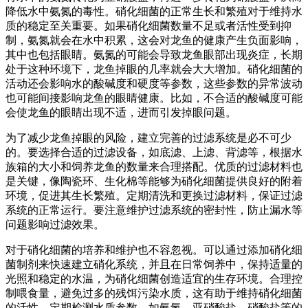
降低水中氨氮的毒性。硝化细菌的正常生长和繁殖对于维持水
质的稳定至关重要。如果硝化细菌数量不足或者活性受到抑
制，氨氮就会在水中积累，这会对龙鱼的健康产生负面影响，
其中也包括眼睛。氨氮的可能会导致龙鱼眼部出现炎症，长期
处于这种环境下，龙鱼掉眼的几率就会大大增加。硝化细菌的
活动还会影响水的酸碱度和硬度等参数，这些参数的异常波动
也可能间接影响龙鱼的眼睛健康。比如，不合适的酸碱度可能
会使龙鱼的眼睛出现不适，进而引发掉眼问题。
为了减少龙鱼掉眼的风险，建立完善的过滤系统是必不可少
的。要选择合适的过滤设备，如底滤、上滤、背滤等，根据水
族箱的大小和饲养龙鱼的数量来合理搭配。优质的过滤材料也
是关键，像陶瓷环、生化棉等能够为硝化细菌提供良好的附着
环境，促进其生长繁殖。定期清洗和更换过滤材料，保证过滤
系统的正常运行。要注意维护过滤系统的密封性，防止漏水等
问题影响过滤效果。
对于硝化细菌的培养和维护也不容忽视。可以通过添加硝化细
菌制剂来快速建立硝化系统，并且在日常饲养中，保持适量的
光照和稳定的水温，为硝化细菌创造适宜的生存环境。合理控
制喂食量，避免过多的残饵污染水质，这有助于维持硝化细菌
的活性。定期检测水质参数，如氨氮、亚硝酸盐、硝酸盐等的