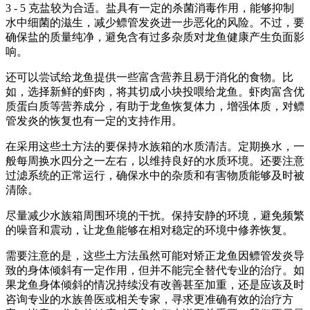
3 - 5 克盐较为合适。盐具有一定的杀菌消毒作用，能够抑制
水中细菌的滋生，减少鳔管发炎进一步恶化的风险。不过，要
确保盐的质量纯净，避免含有过多杂质对龙鱼健康产生负面影
响。
还可以尝试给龙鱼提供一些富含营养且易于消化的食物。比
如，选择新鲜的虾肉，将其切成小块投喂给龙鱼。虾肉富含优
质蛋白质等营养成分，有助于龙鱼恢复体力，增强体质，对鳔
管发炎的恢复也有一定的支持作用。
在采用这些土方法的要保持水族箱的水质清洁。定期换水，一
般每周换水四分之一左右，以维持良好的水质环境。还要注意
过滤系统的正常运行，确保水中的杂质和有害物质能够及时被
清除。
尽量减少水族箱周围环境的干扰。保持安静的环境，避免频繁
的噪音和震动，让龙鱼能够在相对稳定的环境中修养恢复。
需要注意的是，这些土方法虽然可能对矫正龙鱼因鳔管发炎导
致的身体倾斜有一定作用，但并不能完全替代专业的治疗。如
果龙鱼身体倾斜的情况持续没有改善甚至加重，还是应该及时
咨询专业的水族兽医或相关专家，寻求更准确有效的治疗方