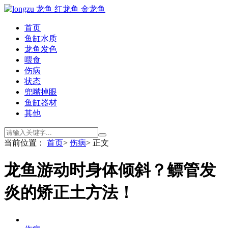
首页
鱼缸水质
龙鱼发色
喂食
伤病
状态
兜嘴掉眼
鱼缸器材
其他
当前位置：
首页
>
伤病
> 正文
龙鱼游动时身体倾斜？鳔管发
炎的矫正土方法！