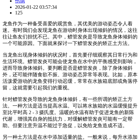
伤病
2026-01-22 03:57:34
125
龙鱼作为一种备受喜爱的观赏鱼，其优美的游动姿态令人着
迷。有时我们会发现龙鱼在游动时身体出现倾斜的情况，这往
往让鱼友们担忧不已。其中，鳔管发炎是导致龙鱼身体倾斜的
一个可能原因。下面就来探讨一下鳔管发炎的矫正土方法。
当龙鱼出现身体倾斜的状况时，首先要仔细观察其日常行为和
生活环境。鳔管发炎可能会使龙鱼在水中的平衡感受到影响，
进而导致身体倾斜。要判断是否是鳔管发炎，除了身体倾斜
外，还可能伴随食欲不振、游动姿态异常等表现。比如，原本
活泼爱游动的龙鱼变得行动迟缓，常常在水族箱底部或角落停
留，这就需要引起我们的重视。
针对鳔管发炎导致的龙鱼身体倾斜，有一些所谓的矫正土方
法。一种方法是适当提高水温。可以将水族箱的水温缓慢提升
至比平时高 2 - 3 摄氏度。温暖的水温有助于促进龙鱼的新陈
代谢，增强其自身的抵抗力，对缓解鳔管发炎可能有一定帮
助。但要注意升温不能过于急促，以免给龙鱼造成不适。
另一种土方法是在水中添加适量的盐。一般来说，每升水添加