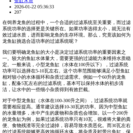
鱼缸水质
2026-01-22 05:36:33
207
在饲养龙鱼的过程中，一个合适的过滤系统至关重要，而过滤
系统功率的选择更是关键所在。如果功率选得太小，就无法有
效过滤水质，进而影响龙鱼的生存环境。那么，究竟该如何为
龙鱼缸挑选合适功率的过滤系统呢？
我们要明确龙鱼缸的大小是决定过滤系统功率的重要因素之
一。较大的鱼缸水体量大，需要更强的过滤能力来维持水质稳
定。一般来说，小型龙鱼缸（水体在100升以下），过滤系统
功率可以选择在5-10瓦左右。这个功率范围能够满足小型鱼缸
相对较小的水体循环和杂质过滤需求。例如一个60升的龙鱼
缸，配备5瓦左右的过滤系统，基本可以保持水体的初步清
洁，让水中的一些细小杂质得到有效拦截。
对于中型龙鱼缸（水体在100-300升之间），过滤系统功率就
需要相应提高。通常建议选择10-30瓦的功率。因为中型鱼缸
的水量增多，水中产生的废物和杂质也会增加。以一个200升
的龙鱼缸为例，如果过滤系统功率只有10瓦，很难将大量的粪
便、食物残渣等完全过滤掉，容易导致水质恶化。而30瓦左右
的过滤系统能够更高效地循环水体，将杂质及时带出鱼缸，保