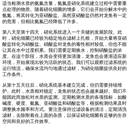
适当检测水质的氨氮含量，氨氮是硝化系统建立过程中需要重
点处理的物质。随着硝化细菌的增多，它们会开始分解水中的
氨氮，将其转化为亚硝酸盐。虽然亚硝酸盐仍然对龙鱼有一定
的危害，但相比氨氮已经降低了许多。
第八天至第十四天，硝化系统进入一个关键的发展阶段。此
时，硝化细菌已经较为稳定地在滤材上扎根，开始大量将亚硝
酸盐转化为硝酸盐。硝酸盐对龙鱼的毒性相对较低，但也不能
让其在水中过度积累。我们需要定期换水，控制硝酸盐的浓
度。在这个阶段，水质会变得更加清澈，龙鱼也会逐渐适应新
环境，开始展现出较为活跃的状态。我们可以观察过滤系统的
运行情况，确保水流均匀地通过滤材，为硝化细菌提供良好的
工作条件。
从第十五天往后，硝化系统基本建立完成，但仍需要持续维
护。此时，水质相对稳定，龙鱼的状态也会越来越好。我们不
能因此而放松对水质的监测。定期检测水质的各项指标，如酸
碱度、硬度、氨氮、亚硝酸盐和硝酸盐等，根据检测结果及时
调整换水频率和方式。要注意保持过滤设备的清洁，定期清洗
滤材，去除附着在上面的杂质，以保证硝化细菌有足够的生存
空间和良好的工作效率。