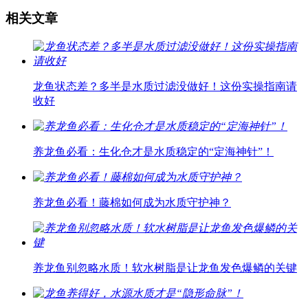
相关文章
龙鱼状态差？多半是水质过滤没做好！这份实操指南请
收好
养龙鱼必看：生化仓才是水质稳定的“定海神针”！
养龙鱼必看！藤棉如何成为水质守护神？
养龙鱼别忽略水质！软水树脂是让龙鱼发色爆鳞的关键