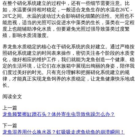
在整个硝化系统建立的过程中，还有一些细节需要注意。比
如，水温要保持相对稳定，一般适合龙鱼生存的水温在26℃ -
28℃之间。水温的波动过大会影响硝化细菌的活性。光照也不
能忽视，适当的光照可以促进水中藻类的生长，藻类在一定程
度上也能辅助净化水质，但要避免光照过强导致藻类过度繁
殖，影响水质清澈度。
养龙鱼水质稳定的核心在于硝化系统的良好建立。通过严格按
照硝化系统建立的时间表来操作，密切关注各个阶段的水质变
化，做好相应的维护工作，我们就能为龙鱼创造一个健康、稳
定的生活环境，让它们在水族箱中展现出绚丽的身姿，陪伴我
们度过美好的时光。只有充分理解和把握硝化系统建立的规
律，才能真正实现龙鱼饲养的水质稳定，让龙鱼健康快乐地成
长。
阅读全文
上一篇
龙鱼频繁擦缸蹭石头？体外寄生虫导致焦躁怎么办？
下一篇
龙鱼混养用什么换水器？虹吸吸走虎鱼幼鱼的崩溃瞬间！