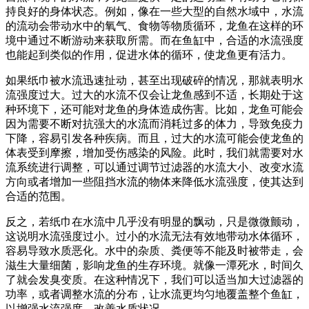
持良好的身体状态。例如，像在一些大型的自然水域中，水流
的流动会带动水中的氧气、食物等物质循环，龙鱼在这样的环
境中通过不断游动来获取所需。而在鱼缸中，合适的水流强度
也能起到类似的作用，促进水体的循环，使龙鱼更有活力。
如果纸巾被水流迅速扯动，甚至出现破碎的情况，那就表明水
流强度过大。过大的水流不仅会让龙鱼感到不适，长期处于这
种环境下，还可能对龙鱼的身体造成伤害。比如，龙鱼可能会
因为需要不断对抗强大的水流而消耗过多的体力，导致免疫力
下降，容易引发各种疾病。而且，过大的水流可能会使龙鱼的
体表受到摩擦，增加受伤感染的风险。此时，我们就需要对水
流系统进行调整，可以通过调节过滤器的水流大小、改变水流
方向或者增加一些阻挡水流的物体来降低水流强度，使其达到
合适的范围。
反之，若纸巾在水流中几乎没有明显的飘动，只是微微颤动，
这说明水流强度过小。过小的水流无法有效地带动水体循环，
容易导致水质恶化。水中的杂质、粪便等不能及时被带走，会
滋生大量细菌，影响龙鱼的生存环境。就像一潭死水，时间久
了就会发臭变质。在这种情况下，我们可以适当加大过滤器的
功率，或者调整水流的分布，让水流更均匀地覆盖整个鱼缸，
以增强水流强度，改善水质状况。