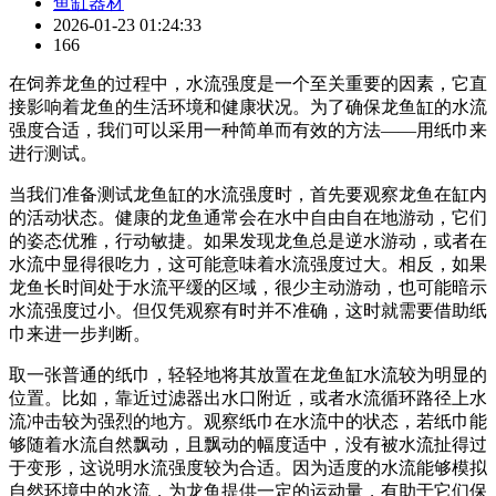
鱼缸器材
2026-01-23 01:24:33
166
在饲养龙鱼的过程中，水流强度是一个至关重要的因素，它直
接影响着龙鱼的生活环境和健康状况。为了确保龙鱼缸的水流
强度合适，我们可以采用一种简单而有效的方法——用纸巾来
进行测试。
当我们准备测试龙鱼缸的水流强度时，首先要观察龙鱼在缸内
的活动状态。健康的龙鱼通常会在水中自由自在地游动，它们
的姿态优雅，行动敏捷。如果发现龙鱼总是逆水游动，或者在
水流中显得很吃力，这可能意味着水流强度过大。相反，如果
龙鱼长时间处于水流平缓的区域，很少主动游动，也可能暗示
水流强度过小。但仅凭观察有时并不准确，这时就需要借助纸
巾来进一步判断。
取一张普通的纸巾，轻轻地将其放置在龙鱼缸水流较为明显的
位置。比如，靠近过滤器出水口附近，或者水流循环路径上水
流冲击较为强烈的地方。观察纸巾在水流中的状态，若纸巾能
够随着水流自然飘动，且飘动的幅度适中，没有被水流扯得过
于变形，这说明水流强度较为合适。因为适度的水流能够模拟
自然环境中的水流，为龙鱼提供一定的运动量，有助于它们保