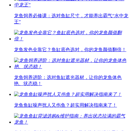
龙鱼饲养必修课：选对鱼缸尺寸，才能养出霸气“水中龙
王”
龙鱼发色全靠它？鱼缸底色选对，你的龙鱼颜值翻倍！
龙鱼饲养进阶：选对鱼缸遮光器材，让你的龙鱼体色
艳、状态稳！
龙鱼鱼缸噪声扰人又伤鱼？超实用解决指南来了！