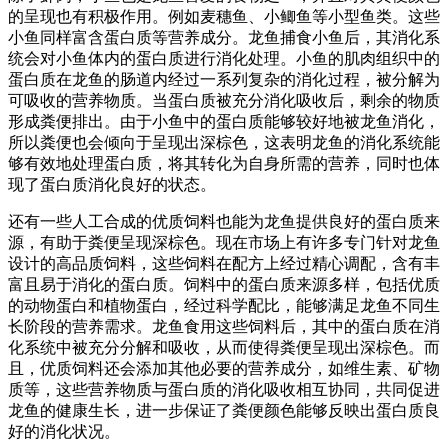
的呈现也有积极作用。例如麦穗鱼、小鲫鱼等小型鱼类。这些
小鱼同样富含蛋白质等营养成分。龙鱼捕食小鱼后，其消化系
统会对小鱼体内的蛋白质进行消化处理。小鱼的肌肉组织中的
蛋白质在龙鱼的肠道内经过一系列复杂的消化过程，被分解为
可吸收的营养物质。当蛋白质被充分消化吸收后，剩余的物质
形成粪便排出。由于小鱼中的蛋白质能够较好地被龙鱼消化，
所以粪便也会倾向于呈现出深棕色，这表明龙鱼的消化系统能
够有效地处理蛋白质，将其转化为自身所需的营养，同时也体
现了蛋白质消化良好的状态。
还有一些人工合成的优质饲料也能为龙鱼提供良好的蛋白质来
源，有助于粪便呈现深棕色。现在市场上有许多专门针对龙鱼
设计的高品质饲料，这些饲料在配方上经过精心调配，含有丰
富且易于消化的蛋白质。饲料中的蛋白质来源多样，包括优质
的动物蛋白和植物蛋白，经过科学配比，能够满足龙鱼不同生
长阶段的营养需求。龙鱼食用这些饲料后，其中的蛋白质在消
化系统中被充分分解和吸收，从而使得粪便呈现出深棕色。而
且，优质饲料还会添加其他必要的营养成分，如维生素、矿物
质等，这些营养物质与蛋白质的消化吸收相互协同，共同促进
龙鱼的健康生长，进一步保证了粪便颜色能够反映出蛋白质良
好的消化状况。