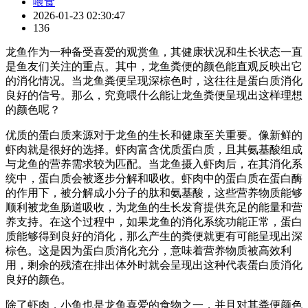
喂食
2026-01-23 02:30:47
136
龙鱼作为一种备受喜爱的观赏鱼，其健康状况和生长状态一直
是鱼友们关注的重点。其中，龙鱼粪便的颜色能直观反映出它
的消化情况。当龙鱼粪便呈现深棕色时，这往往是蛋白质消化
良好的信号。那么，究竟喂什么能让龙鱼粪便呈现出这样理想
的颜色呢？
优质的蛋白质来源对于龙鱼的生长和健康至关重要。像新鲜的
虾肉就是很好的选择。虾肉富含优质蛋白质，且其氨基酸组成
与龙鱼的营养需求较为匹配。当龙鱼摄入虾肉后，在其消化系
统中，蛋白质会被逐步分解和吸收。虾肉中的蛋白质在蛋白酶
的作用下，被分解成小分子的肽和氨基酸，这些营养物质能够
顺利被龙鱼肠道吸收，为龙鱼的生长发育提供充足的能量和营
养支持。在这个过程中，如果龙鱼的消化系统功能正常，蛋白
质能够得到良好的消化，那么产生的粪便就更有可能呈现出深
棕色。这是因为蛋白质消化充分，意味着营养物质被高效利
用，剩余的残渣在排出体外时就会呈现出这种代表蛋白质消化
良好的颜色。
除了虾肉，小鱼也是龙鱼喜爱的食物之一，并且对其粪便颜色