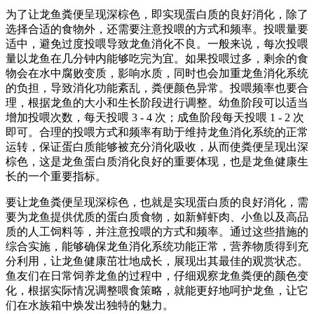
为了让龙鱼粪便呈现深棕色，即实现蛋白质的良好消化，除了
选择合适的食物外，还需要注意投喂的方式和频率。投喂量要
适中，避免过度投喂导致龙鱼消化不良。一般来说，每次投喂
量以龙鱼在几分钟内能够吃完为宜。如果投喂过多，剩余的食
物会在水中腐败变质，影响水质，同时也会加重龙鱼消化系统
的负担，导致消化功能紊乱，粪便颜色异常。投喂频率也要合
理，根据龙鱼的大小和生长阶段进行调整。幼鱼阶段可以适当
增加投喂次数，每天投喂 3 - 4 次；成鱼阶段每天投喂 1 - 2 次
即可。合理的投喂方式和频率有助于维持龙鱼消化系统的正常
运转，保证蛋白质能够被充分消化吸收，从而使粪便呈现出深
棕色，这是龙鱼蛋白质消化良好的重要体现，也是龙鱼健康生
长的一个重要指标。
要让龙鱼粪便呈现深棕色，也就是实现蛋白质的良好消化，需
要为龙鱼提供优质的蛋白质食物，如新鲜虾肉、小鱼以及高品
质的人工饲料等，并注意投喂的方式和频率。通过这些措施的
综合实施，能够确保龙鱼消化系统功能正常，营养物质得到充
分利用，让龙鱼健康茁壮地成长，展现出其最佳的观赏状态。
鱼友们在日常饲养龙鱼的过程中，仔细观察龙鱼粪便的颜色变
化，根据实际情况调整喂食策略，就能更好地呵护龙鱼，让它
们在水族箱中焕发出独特的魅力。