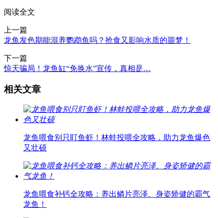
阅读全文
上一篇
龙鱼发色期能混养鹦鹉鱼吗？抢食又影响水质的噩梦！
下一篇
惊天骗局！龙鱼缸“免换水”宣传，真相是…
相关文章
龙鱼喂食别只盯鱼虾！林蛙投喂全攻略，助力龙鱼爆色
又壮硕
龙鱼喂食补钙全攻略：养出鳞片亮泽、身姿矫健的霸气
龙鱼！