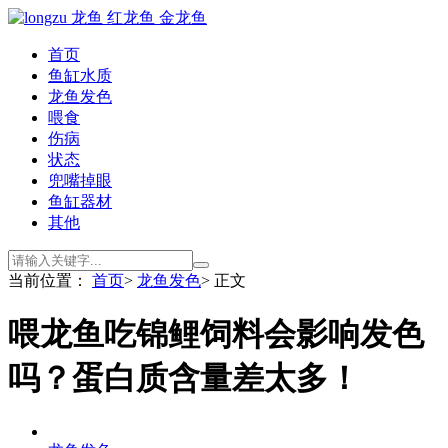
首页
鱼缸水质
龙鱼发色
喂食
伤病
状态
兜嘴掉眼
鱼缸器材
其他
当前位置：
首页
>
龙鱼发色
> 正文
喂龙鱼吃锦鲤饲料会影响发色
吗？蛋白质含量差太多！