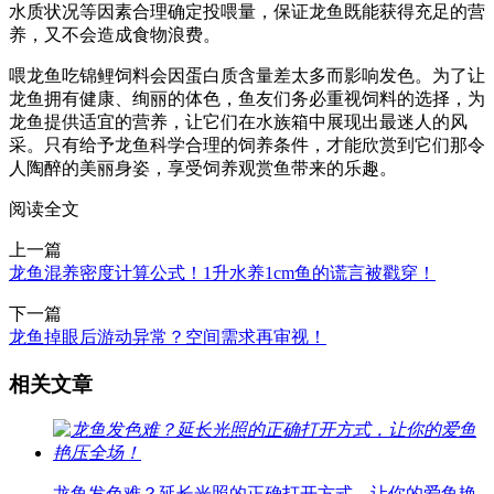
水质状况等因素合理确定投喂量，保证龙鱼既能获得充足的营
养，又不会造成食物浪费。
喂龙鱼吃锦鲤饲料会因蛋白质含量差太多而影响发色。为了让
龙鱼拥有健康、绚丽的体色，鱼友们务必重视饲料的选择，为
龙鱼提供适宜的营养，让它们在水族箱中展现出最迷人的风
采。只有给予龙鱼科学合理的饲养条件，才能欣赏到它们那令
人陶醉的美丽身姿，享受饲养观赏鱼带来的乐趣。
阅读全文
上一篇
龙鱼混养密度计算公式！1升水养1cm鱼的谎言被戳穿！
下一篇
龙鱼掉眼后游动异常？空间需求再审视！
相关文章
龙鱼发色难？延长光照的正确打开方式，让你的爱鱼艳