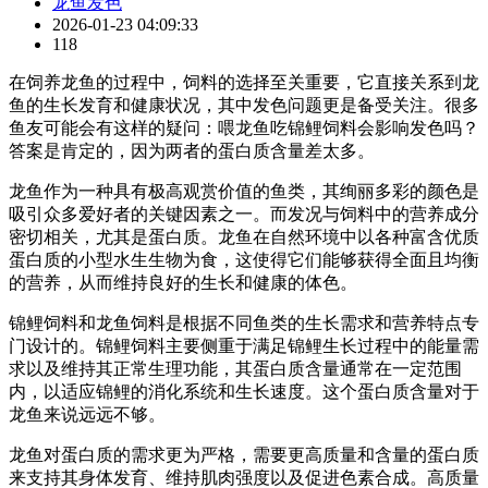
龙鱼发色
2026-01-23 04:09:33
118
在饲养龙鱼的过程中，饲料的选择至关重要，它直接关系到龙
鱼的生长发育和健康状况，其中发色问题更是备受关注。很多
鱼友可能会有这样的疑问：喂龙鱼吃锦鲤饲料会影响发色吗？
答案是肯定的，因为两者的蛋白质含量差太多。
龙鱼作为一种具有极高观赏价值的鱼类，其绚丽多彩的颜色是
吸引众多爱好者的关键因素之一。而发况与饲料中的营养成分
密切相关，尤其是蛋白质。龙鱼在自然环境中以各种富含优质
蛋白质的小型水生生物为食，这使得它们能够获得全面且均衡
的营养，从而维持良好的生长和健康的体色。
锦鲤饲料和龙鱼饲料是根据不同鱼类的生长需求和营养特点专
门设计的。锦鲤饲料主要侧重于满足锦鲤生长过程中的能量需
求以及维持其正常生理功能，其蛋白质含量通常在一定范围
内，以适应锦鲤的消化系统和生长速度。这个蛋白质含量对于
龙鱼来说远远不够。
龙鱼对蛋白质的需求更为严格，需要更高质量和含量的蛋白质
来支持其身体发育、维持肌肉强度以及促进色素合成。高质量