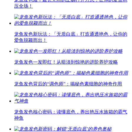
压全场！
龙鱼发色新玩法：「无质白底」打造通透艳色，让你的
爱鱼脱颖而出！
龙鱼发色一发即红！从暗淡到惊艳的进阶养护攻略
龙鱼发色背后的“调色师”：揭秘色素细胞的神奇作用
龙鱼发色核心密码：读懂底色，养出艳压水族箱的霸气
神鱼