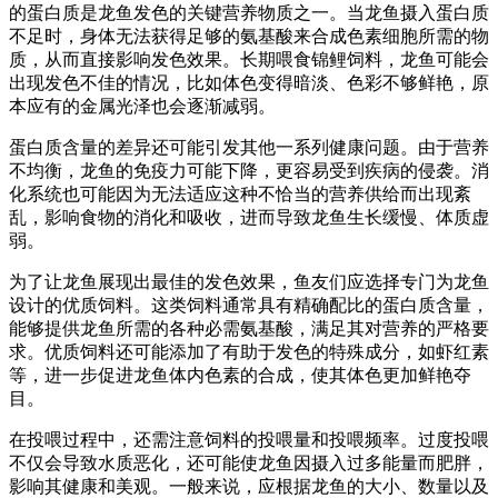
的蛋白质是龙鱼发色的关键营养物质之一。当龙鱼摄入蛋白质
不足时，身体无法获得足够的氨基酸来合成色素细胞所需的物
质，从而直接影响发色效果。长期喂食锦鲤饲料，龙鱼可能会
出现发色不佳的情况，比如体色变得暗淡、色彩不够鲜艳，原
本应有的金属光泽也会逐渐减弱。
蛋白质含量的差异还可能引发其他一系列健康问题。由于营养
不均衡，龙鱼的免疫力可能下降，更容易受到疾病的侵袭。消
化系统也可能因为无法适应这种不恰当的营养供给而出现紊
乱，影响食物的消化和吸收，进而导致龙鱼生长缓慢、体质虚
弱。
为了让龙鱼展现出最佳的发色效果，鱼友们应选择专门为龙鱼
设计的优质饲料。这类饲料通常具有精确配比的蛋白质含量，
能够提供龙鱼所需的各种必需氨基酸，满足其对营养的严格要
求。优质饲料还可能添加了有助于发色的特殊成分，如虾红素
等，进一步促进龙鱼体内色素的合成，使其体色更加鲜艳夺
目。
在投喂过程中，还需注意饲料的投喂量和投喂频率。过度投喂
不仅会导致水质恶化，还可能使龙鱼因摄入过多能量而肥胖，
影响其健康和美观。一般来说，应根据龙鱼的大小、数量以及