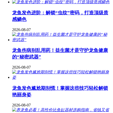
龙鱼发色进阶：解锁“虫纹”密码，打造顶级质
感鳞色
2026-08-07
龙鱼伤病别乱用药！益生菌才是守护龙鱼健康
的“秘密武器”
2026-08-07
龙鱼发色尴尬期别慌！掌握这些技巧轻松解锁
艳丽身姿
2026-08-07