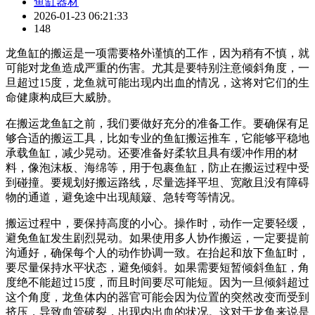
鱼缸器材
2026-01-23 06:21:33
148
龙鱼缸的搬运是一项需要格外谨慎的工作，因为稍有不慎，就
可能对龙鱼造成严重的伤害。尤其是要特别注意倾斜角度，一
旦超过15度，龙鱼就可能出现内出血的情况，这将对它们的生
命健康构成巨大威胁。
在搬运龙鱼缸之前，我们要做好充分的准备工作。要确保有足
够合适的搬运工具，比如专业的鱼缸搬运推车，它能够平稳地
承载鱼缸，减少晃动。还要准备好柔软且具有缓冲作用的材
料，像泡沫板、海绵等，用于包裹鱼缸，防止在搬运过程中受
到碰撞。要规划好搬运路线，尽量选择平坦、宽敞且没有障碍
物的通道，避免途中出现颠簸、急转弯等情况。
搬运过程中，要保持高度的小心。操作时，动作一定要轻缓，
避免鱼缸发生剧烈晃动。如果使用多人协作搬运，一定要提前
沟通好，确保每个人的动作协调一致。在抬起和放下鱼缸时，
要尽量保持水平状态，避免倾斜。如果需要短暂倾斜鱼缸，角
度绝不能超过15度，而且时间要尽可能短。因为一旦倾斜超过
这个角度，龙鱼体内的器官可能会因为位置的突然改变而受到
挤压，导致血管破裂，出现内出血的状况。这对于龙鱼来说是