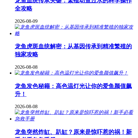
龙鱼血统传承关键：繁殖幼鱼过水的科学操作
全攻略
2026-08-09
龙鱼虎斑血统解密：从基因传承到精准繁殖的
独家攻略
2026-08-08
龙鱼发色秘籍：高色温灯光让你的爱鱼颜值飙
升！
2026-08-08
龙鱼突然炸缸、趴缸？原来是惊吓惹的祸！新