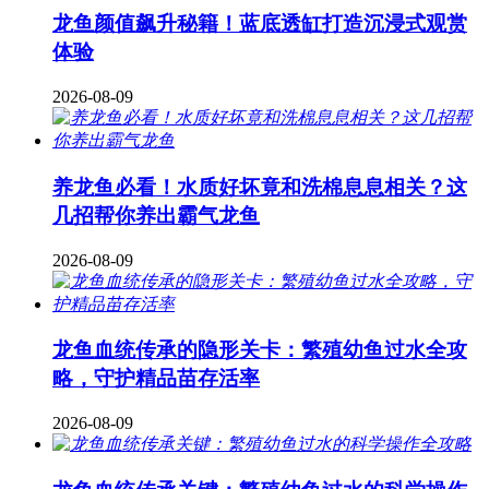
龙鱼颜值飙升秘籍！蓝底透缸打造沉浸式观赏
体验
2026-08-09
养龙鱼必看！水质好坏竟和洗棉息息相关？这
几招帮你养出霸气龙鱼
2026-08-09
龙鱼血统传承的隐形关卡：繁殖幼鱼过水全攻
略，守护精品苗存活率
2026-08-09