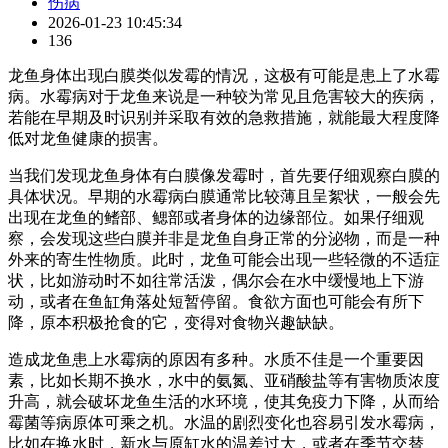
伤病
2026-01-23 10:45:34
136
龙鱼身体出现白膜类似发霉的情况，这极有可能是患上了水霉
病。水霉病对于龙鱼来说是一种较为常见且危害较大的疾病，
若能在早期及时识别并采取有效的急救措施，就能最大程度降
低对龙鱼健康的损害。
当我们发现龙鱼身体有白膜像发霉时，首先要仔细观察白膜的
具体状况。早期的水霉病白膜通常比较薄且呈絮状，一般会先
出现在龙鱼的鳍部、鳃部或者身体的边缘部位。如果仔细观
察，会发现这些白膜并非是龙鱼自身正常的分泌物，而是一种
外来的寄生性物质。此时，龙鱼可能会出现一些轻微的不适症
状，比如游动时不如往常活泼，偶尔会在水中缓慢地上下游
动，或者在鱼缸角落处短暂停留。食欲方面也可能会有所下
降，原本积极抢食的它，变得对食物兴趣缺缺。
造成龙鱼患上水霉病的原因有多种。水质不佳是一个重要因
素，比如长期不换水，水中的氨氮、亚硝酸盐等有害物质浓度
升高，就会破坏龙鱼生活的水环境，使其免疫力下降，从而给
霉菌等病原体可乘之机。水温的剧烈变化也容易引发水霉病，
比如在换水时，新水与原缸水的温差过大，或者在季节交替