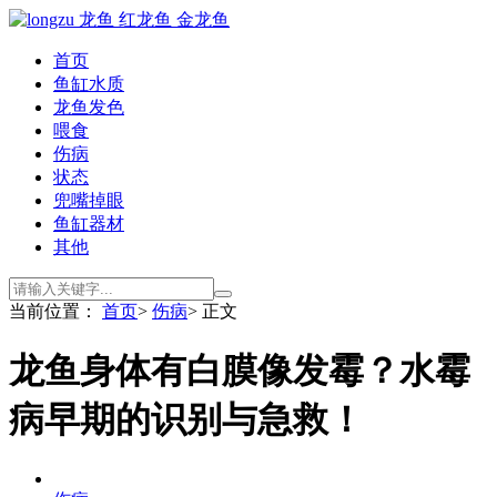
首页
鱼缸水质
龙鱼发色
喂食
伤病
状态
兜嘴掉眼
鱼缸器材
其他
当前位置：
首页
>
伤病
> 正文
龙鱼身体有白膜像发霉？水霉
病早期的识别与急救！