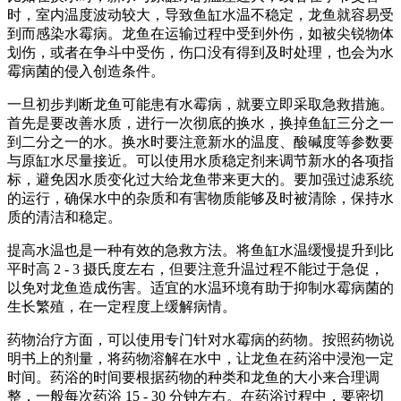
时，室内温度波动较大，导致鱼缸水温不稳定，龙鱼就容易受
到而感染水霉病。龙鱼在运输过程中受到外伤，如被尖锐物体
划伤，或者在争斗中受伤，伤口没有得到及时处理，也会为水
霉病菌的侵入创造条件。
一旦初步判断龙鱼可能患有水霉病，就要立即采取急救措施。
首先是要改善水质，进行一次彻底的换水，换掉鱼缸三分之一
到二分之一的水。换水时要注意新水的温度、酸碱度等参数要
与原缸水尽量接近。可以使用水质稳定剂来调节新水的各项指
标，避免因水质变化过大给龙鱼带来更大的。要加强过滤系统
的运行，确保水中的杂质和有害物质能够及时被清除，保持水
质的清洁和稳定。
提高水温也是一种有效的急救方法。将鱼缸水温缓慢提升到比
平时高 2 - 3 摄氏度左右，但要注意升温过程不能过于急促，
以免对龙鱼造成伤害。适宜的水温环境有助于抑制水霉病菌的
生长繁殖，在一定程度上缓解病情。
药物治疗方面，可以使用专门针对水霉病的药物。按照药物说
明书上的剂量，将药物溶解在水中，让龙鱼在药浴中浸泡一定
时间。药浴的时间要根据药物的种类和龙鱼的大小来合理调
整，一般每次药浴 15 - 30 分钟左右。在药浴过程中，要密切