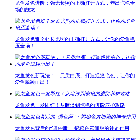
龙鱼发色进阶：强光长照的正确打开方式，养出惊艳全
场的靓龙
龙鱼发色难？延长光照的正确打开方式，让你的爱鱼艳
压全场！
龙鱼发色新玩法：「无质白底」打造通透艳色，让你的
爱鱼脱颖而出！
龙鱼发色一发即红！从暗淡到惊艳的进阶养护攻略
龙鱼发色背后的“调色师”：揭秘色素细胞的神奇作用