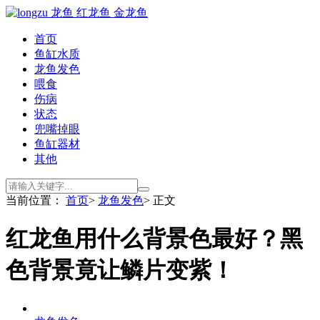
首页
鱼缸水质
龙鱼发色
喂食
伤病
状态
兜嘴掉眼
鱼缸器材
其他
当前位置：
首页
>
龙鱼发色
> 正文
红龙鱼用什么背景色最好？黑
色背景竟让鳞片变紫！