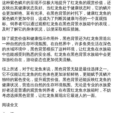
这种紫色鳞片的呈现不仅极大地提升了红龙鱼的观赏价值，还
反映出其健康状态良好。当红龙鱼处于健康状态时，它的鳞片
会更加鲜艳、富有光泽。在黑色背景的衬托下，健康红龙鱼的
紫色鳞片更加夺目，这成为了判断其健康与否的一个直观指
标。饲养者可以通过观察红龙鱼在黑色背景水族箱中的表现，
及时了解它的身体状况，以便采取相应措施。
除了观赏价值和健康指示作用外，黑色背景还为红龙鱼营造出
一种自然的生存环境氛围。在自然界中，许多鱼类生活在深色
的水域环境中，黑色背景模拟了这种环境，让红龙鱼在水族箱
中也能感受到熟悉的安全感。红龙鱼在黑色背景水族箱中会更
加放松自在，游动姿态也更加优美流畅。
综上所述，对于红龙鱼来说，黑色背景无疑是最佳选择之一。
它不仅能让红龙鱼的红色体色更加浓郁鲜艳，更能赋予其鳞片
独特的紫色变化，提升观赏价值。黑色背景还能反映红龙鱼的
健康状况，营造出自然的生存环境氛围。无论是专业的水族爱
好者还是普通的观赏鱼饲养者，在布置红龙鱼水族箱时，不妨
考虑选择黑色背景，让红龙鱼展现出它最迷人的一面。
阅读全文