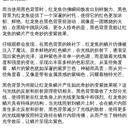
而当使用黑色背景时，红龙鱼仿佛瞬间焕发出别样魅力。黑色
背景为红龙鱼提供了一个深邃的衬托，使得它的红色更加浓
郁、鲜艳。红龙鱼在黑色背景前游动，就像是一团燃烧的火
焰，在黑暗中跳跃闪烁。更令人惊奇的是，黑色背景竟能让红
龙鱼的鳞片产生奇妙的变紫效果。
仔细观察会发现，在黑色背景的映衬下，红龙鱼的鳞片仿佛被
注入了魔法。原本鲜艳的红色鳞片，在光线的折射下，逐渐呈
现出紫色的光泽。这种紫色并非单一的色调，而是随着光线角
度和强度的变化，呈现出丰富多样的色彩层次。从某些角度
看，鳞片的紫色犹如深邃的紫罗兰色，神秘而高贵；而从另一
些角度看，又像是带有金属质感的紫铜色，闪耀着独特光芒。
黑色背景为何能让红龙鱼鳞片产生如此奇妙的变紫效果呢？这
与光线的反射和折射原理密切相关。黑色背景吸收了大部分光
线，使得照射在红龙鱼身上的光线更加集中和强烈。红龙鱼的
鳞片具有特殊的结构，当光线照射到鳞片上时，会在鳞片内部
发生多次反射和折射。黑色背景减少了光线的散射，使得更多
的光线能够按照特定路径在鳞片内部传播，从而产生了独特的
光学效应，让鳞片呈现出紫色。