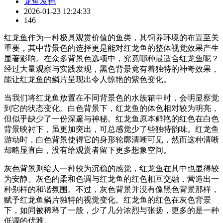
龙鱼发色
2026-01-23 12:24:33
146
红龙鱼作为一种极具观赏价值的鱼类，其饲养环境的布置至关
重要，其中背景色的选择更是能对红龙鱼的整体视觉效果产生
显著影响。在众多背景色选项中，究竟哪种最适合红龙鱼呢？
经过大量观察与实践发现，黑色背景竟有着独特的神奇效果，
能让红龙鱼的鳞片呈现出令人惊艳的紫色变化。
当我们将红龙鱼放置在不同背景色的水族箱中时，会明显察觉
到它的状态变化。白色背景下，红龙鱼的体色相对较为明亮，
但似乎缺少了一份深邃与神秘。红龙鱼原本鲜艳的红色在白色
背景映衬下，虽更加突出，可总感觉少了些独特韵味。红龙鱼
游动时，白色背景使得它的身形轮廓清晰可见，然而这种清晰
却略显直白，没有给观赏者留下更多想象空间。
灰色背景则给人一种较为沉稳的感觉，红龙鱼在其中也显得较
为安静。灰色的柔和色调与红龙鱼的红色相互交融，营造出一
种别样的和谐氛围。不过，灰色背景并没有像黑色背景那样，
赋予红龙鱼鳞片独特的视觉变化。红龙鱼的红色在灰色背景
下，如同被稀释了一般，少了几分浓烈与张扬，更多的是一种
低调的优雅。