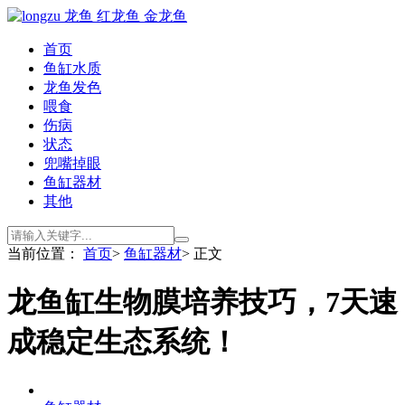
首页
鱼缸水质
龙鱼发色
喂食
伤病
状态
兜嘴掉眼
鱼缸器材
其他
当前位置：
首页
>
鱼缸器材
> 正文
龙鱼缸生物膜培养技巧，7天速
成稳定生态系统！