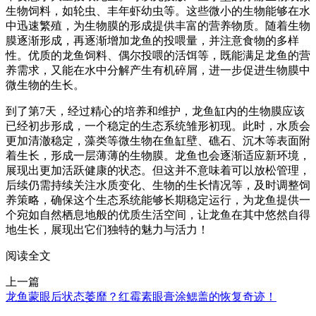
生物饲料，如轮虫、丰年虾幼虫等。这些微小的生物能够在水
中迅速繁殖，为生物膜的形成提供丰富的营养物质。随着生物
膜逐渐形成，再逐渐增加龙鱼的投喂量，并注意食物的多样
性。优质的龙鱼饲料、偶尔投喂的活饵等，既能满足龙鱼的营
养需求，又能在水中分解产生有机碎屑，进一步促进生物膜中
微生物的生长。
到了第7天，经过精心的培养和维护，龙鱼缸内的生物膜应该
已经初步形成，一个稳定的生态系统雏形初现。此时，水质会
更加清澈稳定，藻类等微生物在鱼缸壁、礁石、沉木等表面附
着生长，形成一层薄薄的生物膜。龙鱼也会逐渐适应新环境，
展现出更加活跃健康的状态。但这并不意味着可以放松管理，
后续仍需持续关注水质变化、生物的生长情况等，及时调整饲
养策略，确保这个生态系统能够长期稳定运行，为龙鱼提供一
个宛如自然栖息地般的优质生活空间，让龙鱼在其中悠然自得
地生长，展现出它们独特的魅力与活力！
阅读全文
上一篇
龙鱼蒙眼后状态萎靡？红霉素眼膏涂鳃盖的恢复奇迹！