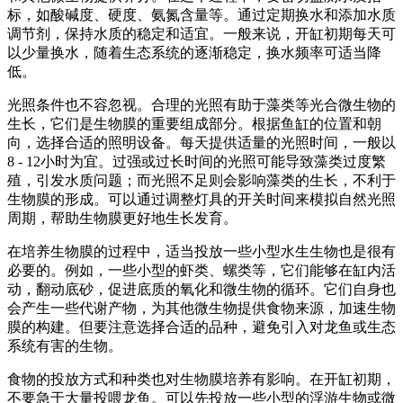
标，如酸碱度、硬度、氨氮含量等。通过定期换水和添加水质
调节剂，保持水质的稳定和适宜。一般来说，开缸初期每天可
以少量换水，随着生态系统的逐渐稳定，换水频率可适当降
低。
光照条件也不容忽视。合理的光照有助于藻类等光合微生物的
生长，它们是生物膜的重要组成部分。根据鱼缸的位置和朝
向，选择合适的照明设备。每天提供适量的光照时间，一般以
8 - 12小时为宜。过强或过长时间的光照可能导致藻类过度繁
殖，引发水质问题；而光照不足则会影响藻类的生长，不利于
生物膜的形成。可以通过调整灯具的开关时间来模拟自然光照
周期，帮助生物膜更好地生长发育。
在培养生物膜的过程中，适当投放一些小型水生生物也是很有
必要的。例如，一些小型的虾类、螺类等，它们能够在缸内活
动，翻动底砂，促进底质的氧化和微生物的循环。它们自身也
会产生一些代谢产物，为其他微生物提供食物来源，加速生物
膜的构建。但要注意选择合适的品种，避免引入对龙鱼或生态
系统有害的生物。
食物的投放方式和种类也对生物膜培养有影响。在开缸初期，
不要急于大量投喂龙鱼。可以先投放一些小型的浮游生物或微