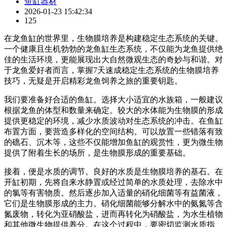
鱼缸器材
2026-01-23 15:42:34
125
在龙鱼缸的世界里，生物膜培养是构建稳定生态系统的关键。
一个健康且生机勃勃的龙鱼缸生态系统，不仅能为龙鱼提供绝
佳的生活环境，更能展现出大自然微观生态的奇妙与和谐。对
于龙鱼爱好者而言，掌握7天速成稳定生态系统的生物膜培养
技巧，无疑是开启精彩龙鱼饲养之旅的重要钥匙。
我们要准备好合适的鱼缸。选择大小适宜的水族箱，一般建议
根据龙鱼的体型和数量来确定。较大的水体能为生物膜的形成
提供更稳定的环境，减少水质波动对生态系统的冲击。在鱼缸
布置方面，要营造多样化的空间结构。可以放置一些错落有致
的礁石、沉木等，这些不仅能增加鱼缸的观赏性，更为微生物
提供了附着生长的场所，是生物膜形成的重要基础。
接着，便是水质的调节。良好的水质是生物膜培养的基石。在
开缸初期，先将自来水静置或经过简单的水质处理，去除水中
的氯等有害物质。然后逐步加入适量的硝化细菌等有益菌液，
它们是生物膜形成的主力。硝化细菌能够分解水中的氨氮等含
氮废物，转化为亚硝酸盐，进而再转化为硝酸盐，为水生植物
和其他微生物提供养分。在这个过程中，要密切监测水质指