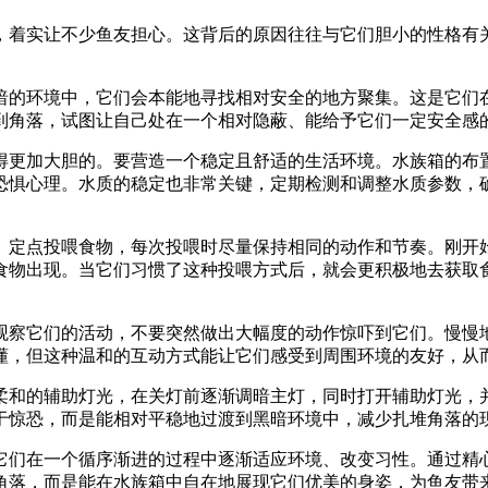
，着实让不少鱼友担心。这背后的原因往往与它们胆小的性格有
暗的环境中，它们会本能地寻找相对安全的地方聚集。这是它们
到角落，试图让自己处在一个相对隐蔽、能给予它们一定安全感
得更加大胆的。要营造一个稳定且舒适的生活环境。水族箱的布
恐惧心理。水质的稳定也非常关键，定期检测和调整水质参数，
、定点投喂食物，每次投喂时尽量保持相同的动作和节奏。刚开
食物出现。当它们习惯了这种投喂方式后，就会更积极地去获取
观察它们的活动，不要突然做出大幅度的动作惊吓到它们。慢慢
懂，但这种温和的互动方式能让它们感受到周围环境的友好，从
柔和的辅助灯光，在关灯前逐渐调暗主灯，同时打开辅助灯光，
于惊恐，而是能相对平稳地过渡到黑暗环境中，减少扎堆角落的
它们在一个循序渐进的过程中逐渐适应环境、改变习性。通过精
角落，而是能在水族箱中自在地展现它们优美的身姿，为鱼友带