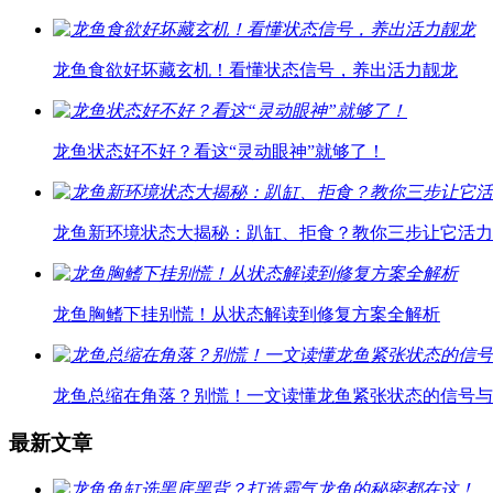
龙鱼食欲好坏藏玄机！看懂状态信号，养出活力靓龙
龙鱼状态好不好？看这“灵动眼神”就够了！
龙鱼新环境状态大揭秘：趴缸、拒食？教你三步让它活力
龙鱼胸鳍下挂别慌！从状态解读到修复方案全解析
龙鱼总缩在角落？别慌！一文读懂龙鱼紧张状态的信号与
最新文章