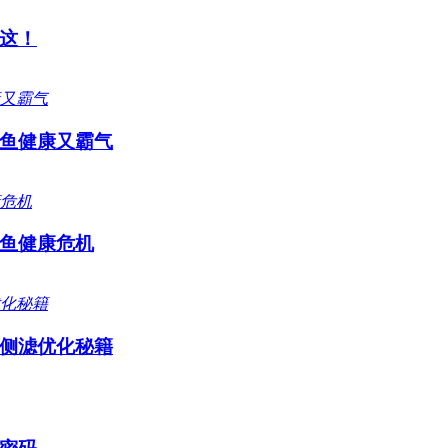
这！
鱼健康又霸气
鱼健康危机
侧滤优化秘籍