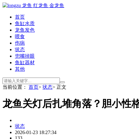
首页
鱼缸水质
龙鱼发色
喂食
伤病
状态
兜嘴掉眼
鱼缸器材
其他
当前位置：
首页
>
状态
> 正文
龙鱼关灯后扎堆角落？胆小性
状态
2026-01-23 18:27:34
133