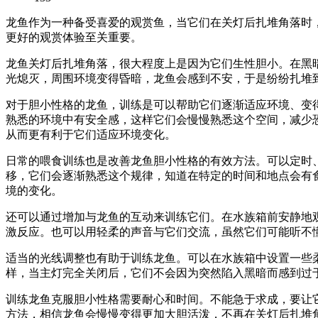
龙鱼作为一种备受喜爱的观赏鱼，当它们在关灯后扎堆角落时
更好的观赏体验至关重要。
龙鱼关灯后扎堆角落，很大程度上是因为它们生性胆小。在黑
光熄灭，周围环境变得昏暗，龙鱼会感到不安，于是纷纷扎堆
对于胆小性格的龙鱼，训练是可以帮助它们逐渐适应环境、变
熟悉的环境中有安全感，这样它们会慢慢熟悉这个空间，减少
从而更有利于它们适应环境变化。
日常的喂食训练也是改善龙鱼胆小性格的有效方法。可以定时
移，它们会逐渐熟悉这个规律，知道在特定的时间和地点会有
境的变化。
还可以通过增加与龙鱼的互动来训练它们。在水族箱前安静地
激反应。也可以用轻柔的声音与它们交流，虽然它们可能听不
适当的光线调整也有助于训练龙鱼。可以在水族箱中设置一些
样，当主灯完全关闭后，它们不会因为突然陷入黑暗而感到过
训练龙鱼克服胆小性格需要耐心和时间。不能急于求成，要让
方法，相信龙鱼会慢慢变得更加大胆活泼，不再在关灯后扎堆