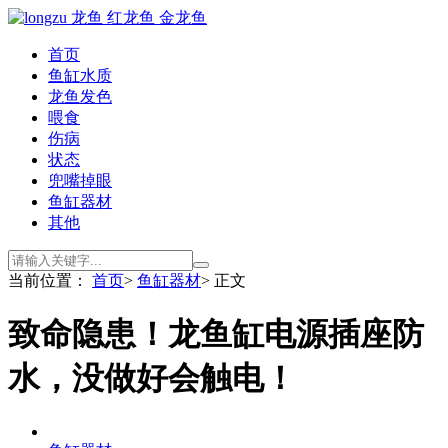
首页
鱼缸水质
龙鱼发色
喂食
伤病
状态
兜嘴掉眼
鱼缸器材
其他
当前位置：
首页
>
鱼缸器材
> 正文
致命隐患！龙鱼缸电源插座防
水，没做好会触电！