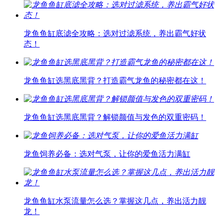
龙鱼鱼缸底滤全攻略：选对过滤系统，养出霸气好状
态！
龙鱼鱼缸选黑底黑背？打造霸气龙鱼的秘密都在这！
龙鱼鱼缸选黑底黑背？解锁颜值与发色的双重密码！
龙鱼饲养必备：选对气泵，让你的爱鱼活力满缸
龙鱼鱼缸水泵流量怎么选？掌握这几点，养出活力靓
龙！