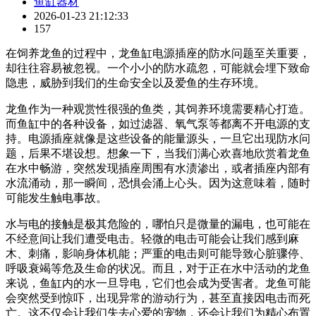
鱼缸器材
2026-01-23 21:12:33
157
在饲养龙鱼的过程中，龙鱼缸电源插座的防水问题至关重要，
却往往容易被忽视。一个小小的防水疏忽，可能就会埋下致命
隐患，威胁到我们的生命安全以及爱鱼的生存环境。
龙鱼作为一种观赏性很强的鱼类，其饲养环境需要精心打造。
而鱼缸中的各种设备，如过滤器、氧气泵等都离不开电源的支
持。电源插座就像是这些设备的能量源头，一旦它出现防水问
题，后果不堪设想。想象一下，当我们满心欢喜地欣赏着龙鱼
在水中畅游，突然发现插座周围有水渍渗出，或者插座内部有
水流涌动，那一瞬间，恐惧会涌上心头。因为这意味着，随时
可能发生触电事故。
水与电的接触是极其危险的，哪怕只是微量的漏电，也可能在
不经意间让我们遭受电击。轻微的电击可能会让我们感到麻
木、刺痛，影响身体机能；严重的电击则可能导致心脏骤停、
呼吸衰竭等危及生命的状况。而且，对于正在水中活动的龙鱼
来说，鱼缸内的水一旦导电，它们也会成为受害者。龙鱼可能
会突然受到惊吓，出现异常的游动行为，甚至直接因电击而死
亡。这不仅会让我们失去心爱的宠物，还会让我们为精心布置