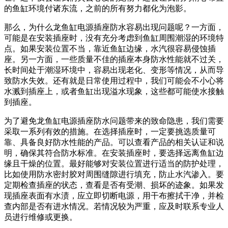
的鱼缸环境付诸东流，之前的所有努力都化为泡影。
那么，为什么龙鱼缸电源插座防水容易出现问题呢？一方面，
可能是在安装插座时，没有充分考虑到鱼缸周围潮湿的环境特
点。如果安装位置不当，靠近鱼缸边缘，水汽很容易侵蚀插
座。另一方面，一些质量不佳的插座本身防水性能就不过关，
长时间处于潮湿环境中，容易出现老化、变形等情况，从而导
致防水失效。还有就是日常使用过程中，我们可能会不小心将
水溅到插座上，或者鱼缸出现溢水现象，这些都可能使水接触
到插座。
为了避免龙鱼缸电源插座防水问题带来的致命隐患，我们需要
采取一系列有效的措施。在选择插座时，一定要挑选质量可
靠、具备良好防水性能的产品。可以查看产品的相关认证和说
明，确保其符合防水标准。在安装插座时，要选择远离鱼缸边
缘且干燥的位置。最好能够对安装位置进行适当的防护处理，
比如使用防水密封胶对周围缝隙进行填充，防止水汽渗入。要
定期检查插座的状态，查看是否有受潮、损坏的迹象。如果发
现插座表面有水渍，应立即切断电源，用干布擦拭干净，并检
查内部是否有进水情况。若情况较为严重，应及时联系专业人
员进行维修或更换。