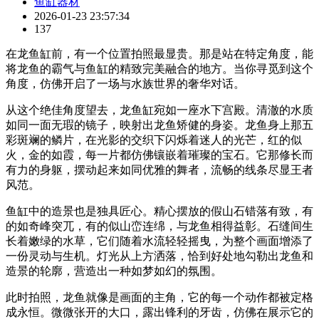
鱼缸器材
2026-01-23 23:57:34
137
在龙鱼缸前，有一个位置拍照最显贵。那是站在特定角度，能
将龙鱼的霸气与鱼缸的精致完美融合的地方。当你寻觅到这个
角度，仿佛开启了一场与水族世界的奢华对话。
从这个绝佳角度望去，龙鱼缸宛如一座水下宫殿。清澈的水质
如同一面无瑕的镜子，映射出龙鱼矫健的身姿。龙鱼身上那五
彩斑斓的鳞片，在光影的交织下闪烁着迷人的光芒，红的似
火，金的如霞，每一片都仿佛镶嵌着璀璨的宝石。它那修长而
有力的身躯，摆动起来如同优雅的舞者，流畅的线条尽显王者
风范。
鱼缸中的造景也是独具匠心。精心摆放的假山石错落有致，有
的如奇峰突兀，有的似山峦连绵，与龙鱼相得益彰。石缝间生
长着嫩绿的水草，它们随着水流轻轻摇曳，为整个画面增添了
一份灵动与生机。灯光从上方洒落，恰到好处地勾勒出龙鱼和
造景的轮廓，营造出一种如梦如幻的氛围。
此时拍照，龙鱼就像是画面的主角，它的每一个动作都被定格
成永恒。微微张开的大口，露出锋利的牙齿，仿佛在展示它的