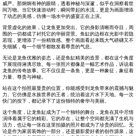
威严。那炯炯有神的眼睛，透着神秘与深邃，似乎在洞察着世
间万物。当它快速游动时，瞬间带起的水流，更是为画面增添
了动态的美感，仿佛一场水中的盛宴正在上演。
背景虚化的效果，让龙鱼更加突出。它的身影清晰而夺目，周
围的一切都成了衬托它的华丽背景。鱼缸的边框在光影中若隐
若现，更增添了一份精致感。整个画面看起来既大气磅礴又不
失细腻，每一个细节都散发着尊贵的气息。
无论是龙鱼优雅的姿态，还是鱼缸精美的造景，都在这个角度
下展现得淋漓尽致。每一张照片都像是一幅艺术作品，诉说着
龙鱼的传奇故事。它不仅仅是一条鱼，更是一种象征，象征着
力量、尊贵与神秘。
站在这个拍照最显贵的位置，你能感受到龙鱼带来的震撼与魅
力。它仿佛是水族世界的王者，统治着这片水下天地。每一次
快门的按下，都记录下了这份独特的奢华与美丽。
这个角度，让龙鱼缸成为了一个独特的舞台，龙鱼在其中尽情
演绎着属于它的精彩。它的存在，让整个空间都充满了生机与
活力，也让每一张在这里拍摄的照片都成为了珍贵的回忆。无
论是作为家居装饰的一部分，还是摄影爱好者的创作源泉，这