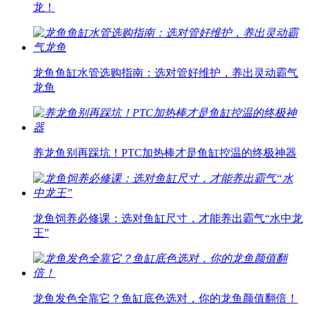
龙！
龙鱼鱼缸水管选购指南：选对管好维护，养出灵动霸气
龙鱼
养龙鱼别再踩坑！PTC加热棒才是鱼缸控温的终极神器
龙鱼饲养必修课：选对鱼缸尺寸，才能养出霸气“水中龙
王”
龙鱼发色全靠它？鱼缸底色选对，你的龙鱼颜值翻倍！