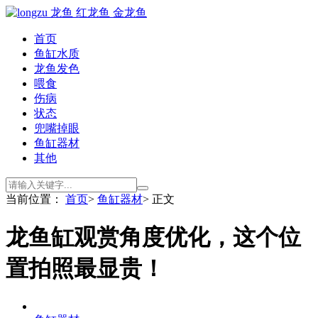
首页
鱼缸水质
龙鱼发色
喂食
伤病
状态
兜嘴掉眼
鱼缸器材
其他
当前位置：
首页
>
鱼缸器材
> 正文
龙鱼缸观赏角度优化，这个位
置拍照最显贵！