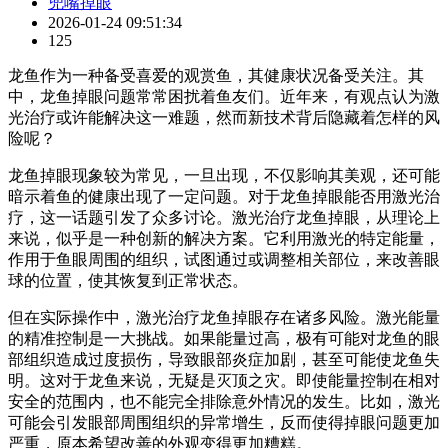
兜嘴掉眼
2026-01-24 09:51:34
125
龙鱼作为一种备受喜爱的观赏鱼，其健康状况备受关注。其
中，龙鱼掉眼问题常常困扰着鱼友们。近年来，有观点认为激
光治疗或许能解决这一难题，然而新技术背后隐藏着怎样的风
险呢？
龙鱼掉眼现象较为常见，一旦出现，不仅影响其美观，还可能
暗示着鱼的健康出现了一定问题。对于龙鱼掉眼能否用激光治
疗，这一话题引发了众多讨论。激光治疗龙鱼掉眼，从理论上
来说，似乎是一种创新的解决方案。它利用激光的特定能量，
作用于鱼眼周围的组织，试图通过或调整相关部位，来改善眼
球的位置，使其恢复到正常状态。
但在实际操作中，激光治疗龙鱼掉眼存在诸多风险。激光能量
的精准控制是一大挑战。如果能量过高，极有可能对龙鱼的眼
部组织造成过度损伤，导致眼部炎症加剧，甚至可能使龙鱼失
明。这对于龙鱼来说，无疑是灭顶之灾。即使能量控制在相对
安全的范围内，也不能完全排除意外情况的发生。比如，激光
可能会引发眼部周围组织的异常增生，反而使得掉眼问题更加
严重，原本希望改善的外观变得更加糟糕。