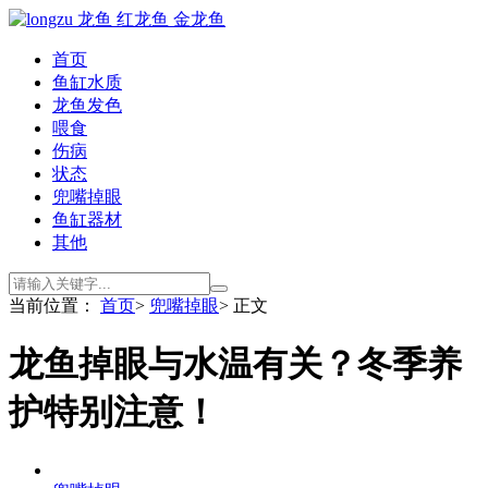
首页
鱼缸水质
龙鱼发色
喂食
伤病
状态
兜嘴掉眼
鱼缸器材
其他
当前位置：
首页
>
兜嘴掉眼
> 正文
龙鱼掉眼与水温有关？冬季养
护特别注意！