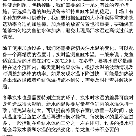
种健康问题，包括掉眼，我们需要采取一系列有效的养护措
施。要选择合适的加热设备来维持鱼缸水温的稳定。市场上有
多种加热棒可供选择，我们要根据鱼缸的大小和实际需求来挑
选功率合适的加热棒。加热棒的放置位置也很重要，要确保其
能够均匀地为鱼缸水体加热，避免出现局部水温过高或过低的
情况。
除了使用加热设备，我们还需要密切关注水温的变化。可以配
备一个高精度的温度计，实时监测鱼缸水温。一般来说，龙鱼
适宜生活的水温在24℃ - 28℃之间。在冬季，要将水温尽量维
持在这个范围内。每天定时检查水温，根据水温的波动情况及
时调整加热棒的功率。如果发现水温下降过快，可能是加热设
备出现故障或者鱼缸保温措施不到位，需要及时排查并解决问
题。
冬季换水也是需要特别注意的环节。换水时水温的差异可能对
龙鱼造成很大影响。新水的温度要尽量与鱼缸内的水温保持一
致，避免温差过大。可以提前将新水在室内放置一段时间，使
其温度接近鱼缸水温后再进行换水操作。每次换水的量不宜过
多，一般控制在鱼缸水体的三分之一左右即可。过多的换水可
能会导致水质和水温的突然变化，给龙鱼带来不必要的
stress。