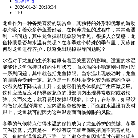
兜嘴掉眼
2026-01-24 20:18:34
110
龙鱼作为一种备受喜爱的观赏鱼，其独特的外形和优雅的游动
姿态吸引着众多养鱼爱好者。在饲养龙鱼的过程中，常常会遇
到一些问题，其中龙鱼掉眼现象较为常见。很多人会疑惑，龙
鱼掉眼是否与水温有关呢？在冬季这个特殊的季节里，又该如
何对龙鱼进行养护，以避免出现掉眼等问题呢？
水温对于龙鱼的生长和健康有着至关重要的影响。适宜的水温
能够让龙鱼保持良好的生理状态，而水温的不稳定则可能引发
一系列问题，其中就包括龙鱼掉眼。当水温出现较动时，龙鱼
的眼睛会受到一定。龙鱼是一种对环境变化较为敏感的鱼类，
水温突然下降或者上升，会使它们的身体机能产生应激反应。
这种应激反应可能导致龙鱼的眼部肌肉出现异常收缩或者松
弛，久而久之，就容易引发掉眼现象。比如，在冬季，如果没
有做好水温的调控，室内温度突然降低，而鱼缸水温没有及时
跟上，龙鱼就可能因为这种温差而面临掉眼的风险。
冬季的气候特点使得水温的保持成为了龙鱼养护的关键。冬季
气温较低，尤其是在一些没有暖气或者保暖措施不完善的地
区，鱼缸水温很容易下降。为了避免龙鱼因水温过低而出现各