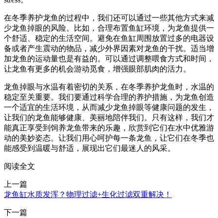
在冬季养护龙鱼的过程中，我们还可以通过一些其他方式来减
少龙鱼掉眼的风险。比如，合理布置鱼缸环境，为龙鱼提供一
个舒适、稳定的生活空间。避免在鱼缸周围放置过多的电器设
备或者产生震动的物品，减少外界因素对龙鱼的干扰。适当增
加龙鱼的运动量也是有益的。可以通过调整喂食方式和时间，
让龙鱼有更多的机会游动觅食，增强眼部肌肉的活力。
龙鱼掉眼与水温有着密切的关系，在冬季养护龙鱼时，水温的
稳定至关重要。我们要通过科学合理的养护措施，为龙鱼创造
一个适宜的生活环境，从而减少龙鱼掉眼等健康问题的发生，
让我们的龙鱼能够健康、美丽地陪伴我们。只有这样，我们才
能真正享受到饲养龙鱼带来的乐趣，欣赏到它们在水中优雅游
动的美妙姿态。让我们用心呵护每一条龙鱼，让它们在冬季也
能感受到温暖与舒适，展现出它们最迷人的风采。
阅读全文
上一篇
龙鱼缸水质发浑？物理过滤+生化过滤双重解决！
下一篇