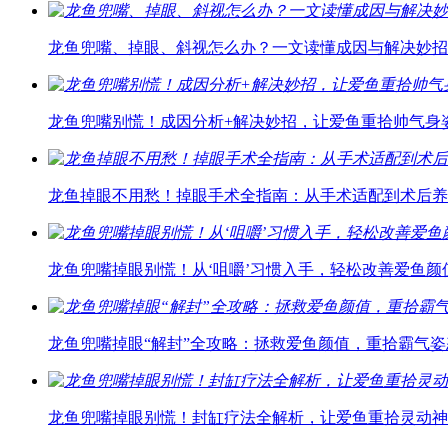
龙鱼兜嘴、掉眼、斜视怎么办？一文读懂成因与解决妙招
龙鱼兜嘴别慌！成因分析+解决妙招，让爱鱼重拾帅气身
龙鱼掉眼不用愁！掉眼手术全指南：从手术适配到术后养
龙鱼兜嘴掉眼别慌！从‘咀嚼’习惯入手，轻松改善爱鱼颜
龙鱼兜嘴掉眼“解封”全攻略：拯救爱鱼颜值，重拾霸气姿
龙鱼兜嘴掉眼别慌！封缸疗法全解析，让爱鱼重拾灵动神