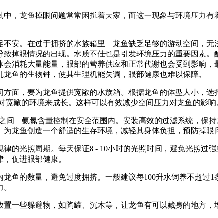
其中，龙鱼掉眼问题常常困扰着大家，而这一现象与环境压力有
促不安。在过于拥挤的水族箱里，龙鱼缺乏足够的游动空间，无
导致掉眼情况的出现。水质不佳也是引发环境压力的重要因素。
体会消耗大量能量，眼部的营养供应和正常代谢也会受到影响，
乱龙鱼的生物钟，使其生理机能失调，眼部健康也难以保障。
间方面，要为龙鱼提供宽敞的水族箱。根据龙鱼的体型大小，选
相对宽敞的环境来成长。这样可以有效减少空间压力对龙鱼的影响
 7.5之间，氨氮含量控制在安全范围内。安装高效的过滤系统，
，为龙鱼创造一个舒适的生存环境，减轻其身体负担，预防掉眼
律的光照周期。每天保证8 - 10小时的光照时间，避免光照
律，促进眼部健康。
龙鱼的数量，避免过度拥挤。一般建议每100升水饲养不超过
力。
放置一些躲避物，如陶罐、沉木等，让龙鱼有可以藏身的地方，