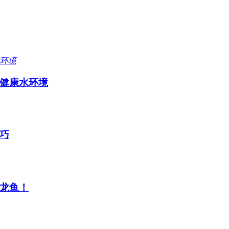
健康水环境
巧
龙鱼！