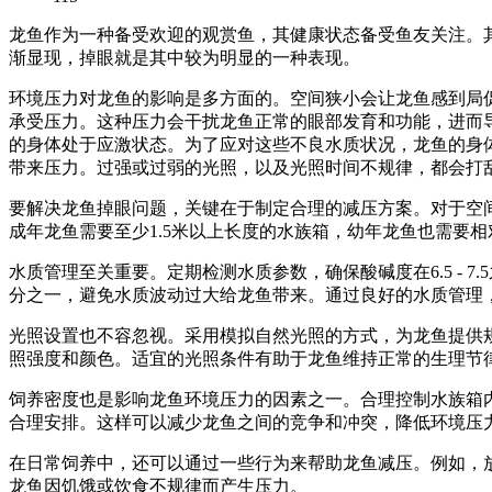
龙鱼作为一种备受欢迎的观赏鱼，其健康状态备受鱼友关注。
渐显现，掉眼就是其中较为明显的一种表现。
环境压力对龙鱼的影响是多方面的。空间狭小会让龙鱼感到局
承受压力。这种压力会干扰龙鱼正常的眼部发育和功能，进而
的身体处于应激状态。为了应对这些不良水质状况，龙鱼的身
带来压力。过强或过弱的光照，以及光照时间不规律，都会打
要解决龙鱼掉眼问题，关键在于制定合理的减压方案。对于空
成年龙鱼需要至少1.5米以上长度的水族箱，幼年龙鱼也需要
水质管理至关重要。定期检测水质参数，确保酸碱度在6.5 -
分之一，避免水质波动过大给龙鱼带来。通过良好的水质管理
光照设置也不容忽视。采用模拟自然光照的方式，为龙鱼提供规
照强度和颜色。适宜的光照条件有助于龙鱼维持正常的生理节
饲养密度也是影响龙鱼环境压力的因素之一。合理控制水族箱内
合理安排。这样可以减少龙鱼之间的竞争和冲突，降低环境压
在日常饲养中，还可以通过一些行为来帮助龙鱼减压。例如，
龙鱼因饥饿或饮食不规律而产生压力。