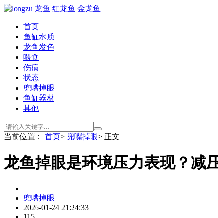
首页
鱼缸水质
龙鱼发色
喂食
伤病
状态
兜嘴掉眼
鱼缸器材
其他
当前位置：
首页
>
兜嘴掉眼
> 正文
龙鱼掉眼是环境压力表现？减
兜嘴掉眼
2026-01-24 21:24:33
115