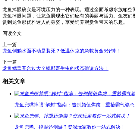
龙鱼掉眼确实是环境压力的一种表现。通过全面考虑水族箱空
龙鱼掉眼问题，让龙鱼展现出它们应有的美丽与活力。鱼友们
赏到龙鱼那优雅迷人的身姿，享受饲养观赏鱼带来的乐趣。
阅读全文
上一篇
龙鱼侧躺水面不动是装死？低温休克的急救黄金5分钟！
下一篇
龙鱼鳃盖开合过大？鳃部寄生虫的状态确诊方法！
相关文章
龙鱼兜嘴掉眼“解封”指南：告别颜值焦虑，重拾霸气姿态
龙鱼兜嘴、掉眼还侧游？资深玩家教你一站式解决！