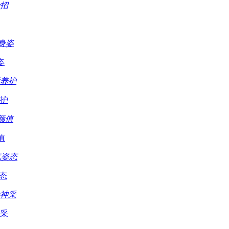
姿
护
值
态
采