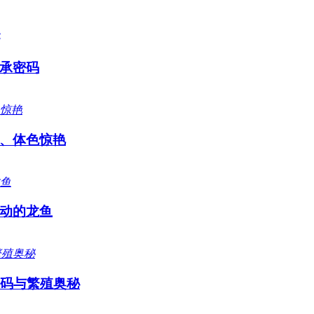
承密码
、体色惊艳
动的龙鱼
密码与繁殖奥秘