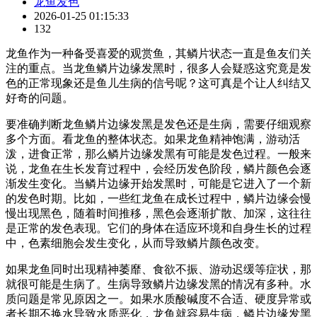
龙鱼发色
2026-01-25 01:15:33
132
龙鱼作为一种备受喜爱的观赏鱼，其鳞片状态一直是鱼友们关
注的重点。当龙鱼鳞片边缘发黑时，很多人会疑惑这究竟是发
色的正常现象还是鱼儿生病的信号呢？这可真是个让人纠结又
好奇的问题。
要准确判断龙鱼鳞片边缘发黑是发色还是生病，需要仔细观察
多个方面。看龙鱼的整体状态。如果龙鱼精神饱满，游动活
泼，进食正常，那么鳞片边缘发黑有可能是发色过程。一般来
说，龙鱼在生长发育过程中，会经历发色阶段，鳞片颜色会逐
渐发生变化。当鳞片边缘开始发黑时，可能是它进入了一个新
的发色时期。比如，一些红龙鱼在成长过程中，鳞片边缘会慢
慢出现黑色，随着时间推移，黑色会逐渐扩散、加深，这往往
是正常的发色表现。它们的身体在适应环境和自身生长的过程
中，色素细胞会发生变化，从而导致鳞片颜色改变。
如果龙鱼同时出现精神萎靡、食欲不振、游动迟缓等症状，那
就很可能是生病了。生病导致鳞片边缘发黑的情况有多种。水
质问题是常见原因之一。如果水质酸碱度不合适、硬度异常或
者长期不换水导致水质恶化，龙鱼就容易生病，鳞片边缘发黑