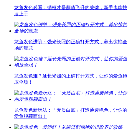
龙鱼发色必看：锁框才是颜值飞升的关键，新手也能快
速上手
龙鱼发色进阶：强光长照的正确打开方式，养出惊艳全
场的靓龙
龙鱼发色难？延长光照的正确打开方式，让你的爱鱼艳
压全场！
龙鱼发色新玩法：「无质白底」打造通透艳色，让你的
爱鱼脱颖而出！