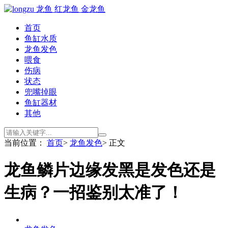
首页
鱼缸水质
龙鱼发色
喂食
伤病
状态
兜嘴掉眼
鱼缸器材
其他
当前位置：
首页
>
龙鱼发色
> 正文
龙鱼鳞片边缘发黑是发色还是
生病？一招鉴别太准了！