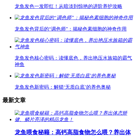
龙鱼发色一发即红！从暗淡到惊艳的进阶养护攻略
龙鱼发色背后的“调色师”：揭秘色素细胞的神奇作用
龙鱼发色核心密码：读懂底色，养出艳压水族箱的霸气
神鱼
龙鱼发色新密码：解锁‘无质白底’的养色奥秘
最新文章
龙鱼喂食秘籍：高钙高脂食物怎么喂？养出体