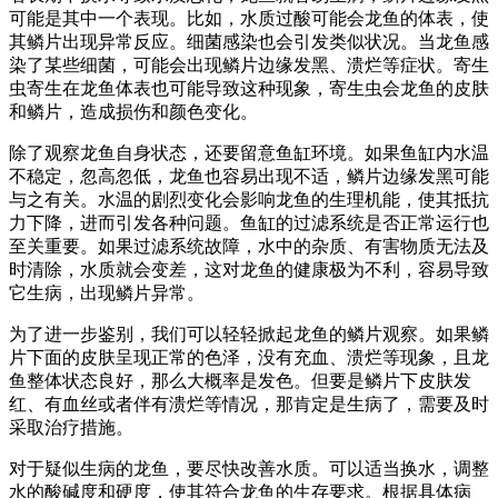
可能是其中一个表现。比如，水质过酸可能会龙鱼的体表，使
其鳞片出现异常反应。细菌感染也会引发类似状况。当龙鱼感
染了某些细菌，可能会出现鳞片边缘发黑、溃烂等症状。寄生
虫寄生在龙鱼体表也可能导致这种现象，寄生虫会龙鱼的皮肤
和鳞片，造成损伤和颜色变化。
除了观察龙鱼自身状态，还要留意鱼缸环境。如果鱼缸内水温
不稳定，忽高忽低，龙鱼也容易出现不适，鳞片边缘发黑可能
与之有关。水温的剧烈变化会影响龙鱼的生理机能，使其抵抗
力下降，进而引发各种问题。鱼缸的过滤系统是否正常运行也
至关重要。如果过滤系统故障，水中的杂质、有害物质无法及
时清除，水质就会变差，这对龙鱼的健康极为不利，容易导致
它生病，出现鳞片异常。
为了进一步鉴别，我们可以轻轻掀起龙鱼的鳞片观察。如果鳞
片下面的皮肤呈现正常的色泽，没有充血、溃烂等现象，且龙
鱼整体状态良好，那么大概率是发色。但要是鳞片下皮肤发
红、有血丝或者伴有溃烂等情况，那肯定是生病了，需要及时
采取治疗措施。
对于疑似生病的龙鱼，要尽快改善水质。可以适当换水，调整
水的酸碱度和硬度，使其符合龙鱼的生存要求。根据具体病