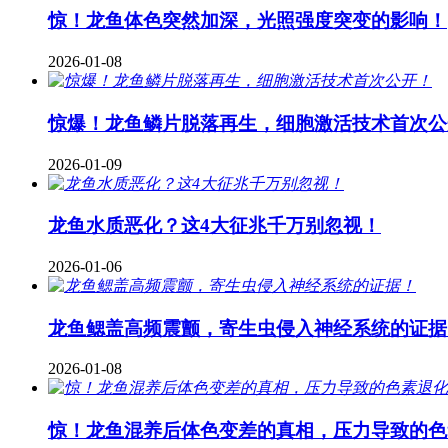
惊！龙鱼体色突然加深，光照强度突变的影响！
2026-01-08
惊爆！龙鱼鳞片脱落再生，细胞激活技术首次公
2026-01-09
龙鱼水质恶化？这4大征兆千万别忽视！
2026-01-06
龙鱼鳃盖高频震颤，寄生虫侵入神经系统的证据
2026-01-08
惊！龙鱼混养后体色变差的真相，压力导致的色