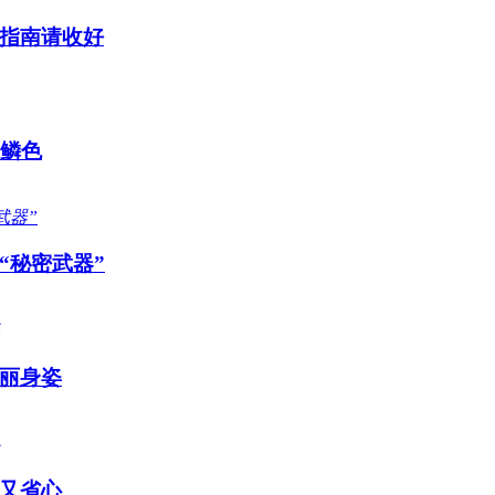
指南请收好
感鳞色
“秘密武器”
丽身姿
又省心