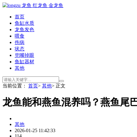
首页
鱼缸水质
龙鱼发色
喂食
伤病
状态
兜嘴掉眼
鱼缸器材
其他
当前位置：
首页
>
其他
> 正文
龙鱼能和燕鱼混养吗？燕鱼尾巴
其他
2026-01-25 11:42:33
114