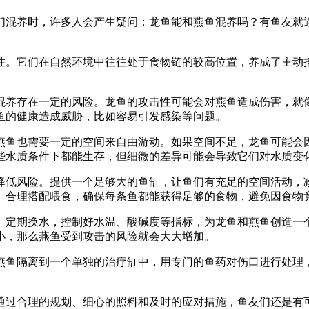
们混养时，许多人会产生疑问：龙鱼能和燕鱼混养吗？有鱼友就遇
性。它们在自然环境中往往处于食物链的较高位置，养成了主动
混养存在一定的风险。龙鱼的攻击性可能会对燕鱼造成伤害，就像
鱼的健康造成威胁，比如容易引发感染等问题。
燕鱼也需要一定的空间来自由游动。如果空间不足，龙鱼可能会
些水质条件下都能生存，但细微的差异可能会导致它们对水质变
降低风险。提供一个足够大的鱼缸，让鱼们有充足的空间活动，
。合理搭配喂食，确保每条鱼都能获得足够的食物，避免因食物
。定期换水，控制好水温、酸碱度等指标，为龙鱼和燕鱼创造一
小，那么燕鱼受到攻击的风险就会大大增加。
燕鱼隔离到一个单独的治疗缸中，用专门的鱼药对伤口进行处理
通过合理的规划、细心的照料和及时的应对措施，鱼友们还是有