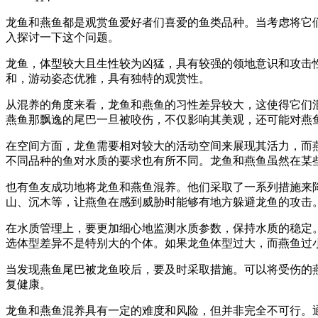
龙鱼和燕鱼都是观赏鱼爱好者们喜爱的鱼类品种。当考虑将它
入探讨一下这个问题。
龙鱼，体型较大且生性较为凶猛，具有较强的领地意识和攻击
和，游动姿态优雅，具有独特的观赏性。
从混养的角度来看，龙鱼和燕鱼的习性差异较大，这使得它们
燕鱼那飘逸的尾巴一旦被咬伤，不仅影响其美观，还可能对燕
在空间方面，龙鱼需要相对较大的活动空间来展现其活力，而
不同品种的鱼对水质的要求也有所不同。龙鱼和燕鱼虽然在某
也有鱼友成功地将龙鱼和燕鱼混养。他们采取了一系列措施来
山、沉木等，让燕鱼在感到威胁时能够有地方躲避龙鱼的攻击
在水质管理上，要更加细心地监测水质参数，保持水质的稳定
选体型差异不是特别大的个体。如果龙鱼体型过大，而燕鱼过
当发现燕鱼尾巴被龙鱼咬后，要及时采取措施。可以将受伤的
复健康。
龙鱼和燕鱼混养具有一定的难度和风险，但并非完全不可行。