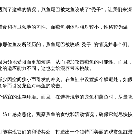
到了这样的情况，燕鱼尾巴被龙鱼咬成了“秃子”，让我们来深
捕食和捍卫领地的习性。而燕鱼则体型相对较小，性格较为温
那位鱼友所经历的，燕鱼尾巴被咬成“秃子”的情况并非个例。
因为领地受限而更加烦躁，从而增加攻击燕鱼的可能性。而且，
化的适应能力不同，这也会给混养带来挑战。
减少因空间狭小而引发的冲突。在鱼缸中设置多个躲避处，如假
竞争而引发龙鱼对燕鱼的攻击。
个适宜的生存环境。而且，在选择混养的龙鱼和燕鱼时，尽量挑
，防止感染恶化。观察燕鱼的食欲和活动情况，确保它能尽快恢
可能实现它们的和谐共处，打造出一个独特而美丽的观赏鱼缸景