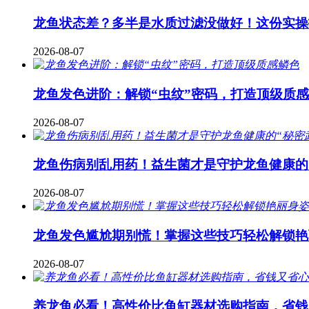
龙鱼状态差？多半是水质过滤没做好！这份实操
2026-08-07
龙鱼发色进阶：解锁“虫纹”密码，打造顶级质
2026-08-07
龙鱼伤病别乱用药！益生菌才是守护龙鱼健康的
2026-08-07
龙鱼发色尴尬期别慌！掌握这些技巧轻松解锁艳
2026-08-07
养龙鱼必看！高性价比鱼缸器材选购指南，省钱