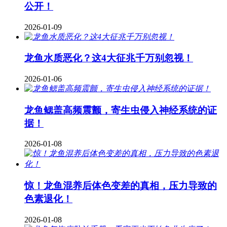
公开！
2026-01-09
龙鱼水质恶化？这4大征兆千万别忽视！
2026-01-06
龙鱼鳃盖高频震颤，寄生虫侵入神经系统的证
据！
2026-01-08
惊！龙鱼混养后体色变差的真相，压力导致的
色素退化！
2026-01-08