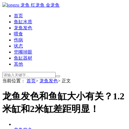
首页
鱼缸水质
龙鱼发色
喂食
伤病
状态
兜嘴掉眼
鱼缸器材
其他
当前位置：
首页
>
龙鱼发色
> 正文
龙鱼发色和鱼缸大小有关？1.2
米缸和2米缸差距明显！