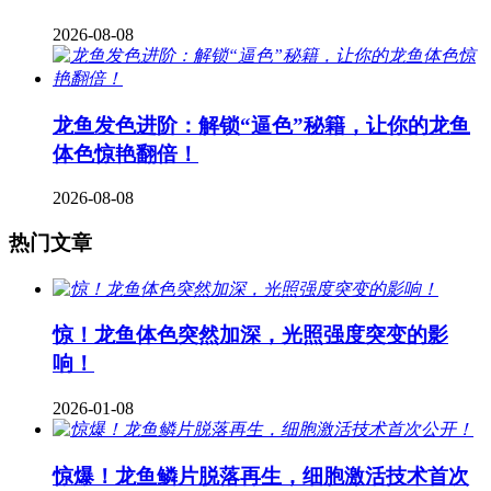
2026-08-08
龙鱼发色进阶：解锁“逼色”秘籍，让你的龙鱼
体色惊艳翻倍！
2026-08-08
热门文章
惊！龙鱼体色突然加深，光照强度突变的影
响！
2026-01-08
惊爆！龙鱼鳞片脱落再生，细胞激活技术首次