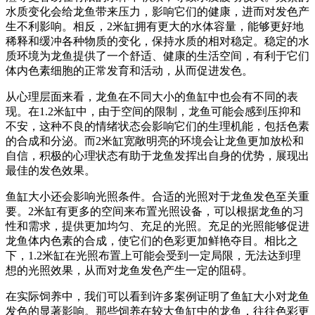
水质变化会给龙鱼带来压力，影响它们的健康，进而对发色产
生不利影响。相反，2米缸拥有更大的水体容量，能够更好地
稀释和缓冲各种物质的变化，保持水质的相对稳定。稳定的水
质环境为龙鱼提供了一个舒适、健康的生活空间，有利于它们
体内色素细胞的正常发育和活动，从而促进发色。
从心理层面来看，龙鱼在不同大小的鱼缸中也会有不同的表
现。在1.2米缸中，由于空间的限制，龙鱼可能会感到压抑和
不安，这种不良的情绪状态会影响它们的生理机能，包括色素
的合成和分泌。而2米缸宽敞明亮的环境会让龙鱼更加放松和
自信，积极的心理状态有助于龙鱼发挥出自身的优势，展现出
最佳的发色效果。
鱼缸大小还会影响光照条件。合适的光照对于龙鱼发色至关重
要。2米缸有更多的空间来布置光照设备，可以根据龙鱼的习
性和需求，提供更加均匀、充足的光照。充足的光照能够促进
龙鱼体内色素的合成，使它们的色彩更加鲜艳夺目。相比之
下，1.2米缸在光照布置上可能会受到一定局限，无法达到理
想的光照效果，从而对龙鱼发色产生一定的阻碍。
在实际饲养中，我们可以看到许多案例证明了鱼缸大小对龙鱼
发色的显著影响。那些饲养在较大鱼缸中的龙鱼，往往色彩更