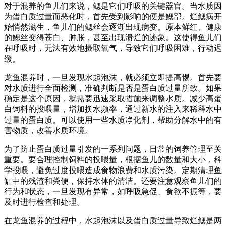
对于混养的鱼儿们来说，鳃是它们呼吸的关键器官。当水质因
为蛋白质过量而恶化时，首先受到影响的便是鳃部。烂鳃病开
始悄然滋生，鱼儿们的鳃丝会逐渐出现病变。原本鲜红、健康
的鳃丝变得苍白、肿胀，甚至出现溃烂的迹象。这使得鱼儿们
在呼吸时，无法有效地摄取氧气，导致它们呼吸困难，行动迟
缓。
龙鱼混养时，一旦发现水起泡沫，就必须立即提高惕。首先要
对水质进行全面检测，准确判断是否是蛋白质过量所致。如果
确定是这个原因，就需要迅速采取措施来调整水质。减少高蛋
白饲料的投喂量，增加换水频率，通过新水的注入来稀释水中
过量的蛋白质。可以使用一些水质净化剂，帮助分解水中的有
害物质，改善水质环境。
为了防止蛋白质过量引发的一系列问题，日常的饲养管理至关
重要。要合理控制饲料的投喂量，根据鱼儿的数量和大小，科
学投喂，避免过度投喂造成食物浪费和水质污染。定期清理鱼
缸中的残渣和粪便，保持水体的清洁。还要注意观察鱼儿们的
行为和状态，一旦发现有异常，如呼吸急促、食欲不振等，要
及时进行检查和处理。
在龙鱼混养的过程中，水起泡沫以及蛋白质过量导致烂鳃是两