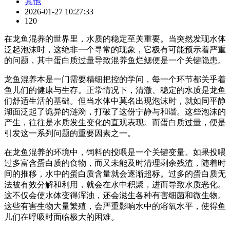
其他
2026-01-27 10:27:33
120
在龙鱼混养的世界里，水质的稳定至关重要。当突然发现水体
泛起泡沫时，这绝非一个寻常的现象，它极有可能预示着严重
的问题，其中蛋白质过量导致混养鱼烂鳃便是一个关键隐患。
龙鱼混养本是一门需要精细把控的学问，每一个环节都关乎着
鱼儿们的健康与生存。正常情况下，清澈、稳定的水质是龙鱼
们舒适生活的基础。但当水体中莫名出现泡沫时，就如同平静
湖面泛起了诡异的涟漪，打破了这份宁静与和谐。这些泡沫的
产生，往往是水质发生变化的直观表现。而蛋白质过量，便是
引发这一系列问题的重要因素之一。
在龙鱼混养的环境中，饲料的投喂是一个关键变量。如果投喂
过多富含蛋白质的食物，而又未能及时清理剩余残渣，随着时
间的推移，水中的蛋白质含量就会逐渐超标。过多的蛋白质无
法被有效分解和利用，就会在水中积聚，进而导致水质恶化。
这不仅会使水体变得浑浊，还会滋生各种有害细菌和微生物。
这些有害生物大量繁殖，会严重影响水中的溶氧水平，使得鱼
儿们在呼吸时面临极大的困难。