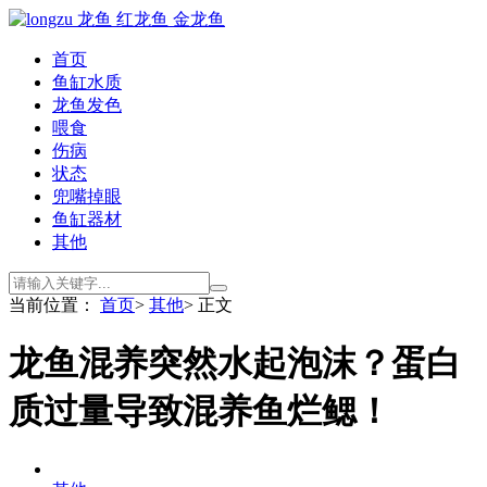
首页
鱼缸水质
龙鱼发色
喂食
伤病
状态
兜嘴掉眼
鱼缸器材
其他
当前位置：
首页
>
其他
> 正文
龙鱼混养突然水起泡沫？蛋白
质过量导致混养鱼烂鳃！