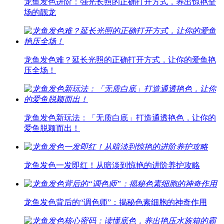
龙鱼发色进阶：强光长照的正确打开方式，养出惊艳全
场的靓龙
龙鱼发色难？延长光照的正确打开方式，让你的爱鱼艳
压全场！
龙鱼发色新玩法：「无质白底」打造通透艳色，让你的
爱鱼脱颖而出！
龙鱼发色一发即红！从暗淡到惊艳的进阶养护攻略
龙鱼发色背后的“调色师”：揭秘色素细胞的神奇作用