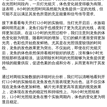
在光照时间段内，一旦灯光熄灭，体色变化就变得极为有限。
这表明，8小时的光照时间虽然能为龙鱼提供一定的光线，但
可能不足以满足其发色所需的充足能量和信号传导需求。
接下来看看每天开灯12小时的实验组。当灯光开启后，水族箱
瞬间明亮起来，龙鱼们似乎也感受到了更为充足的光线，表现
得更加活跃。在这12小时的光照过程中，我们注意到龙鱼的体
色变化较为明显。随着时间的增加，它们的鳞片逐渐变得更加
光亮，色彩也开始愈发鲜艳。尤其是在光照强度较强的时间
段，龙鱼的发色效果更为突出。不仅如此，即使在灯光熄灭
后，龙鱼的体色依然保持着相对较好的状态，没有像8小时光
照组那样迅速暗淡。这说明较长时间的光照能够为龙鱼提供更
持续的能量供应，促进色素的合成和分布，从而更有利于其发
色。
通过对两组实验数据的详细对比分析，我们可以清晰地看到开
灯12小时的实验组在龙鱼发色方面表现更为出色。这不仅仅体
现在龙鱼体色更加鲜艳、鳞片光泽度更高等直观的视觉效果
上，还体现在发色的稳定性和持续性上。与8小时光照组相
比，12小时光照组龙鱼在整个实验周期内，体色的变化更为明
显且稳定。