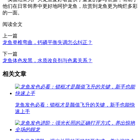
他们在日常饲养中更好地呵护龙鱼，欣赏到龙鱼更为绚烂多彩
的一面。
阅读全文
上一篇
龙鱼脊椎弯曲，钙磷平衡失调怎么纠正？
下一篇
龙鱼体色发黑，水质改良剂与色素关系？
相关文章
龙鱼发色必看：锁框才是颜值飞升的关键，新手也能快
速上手