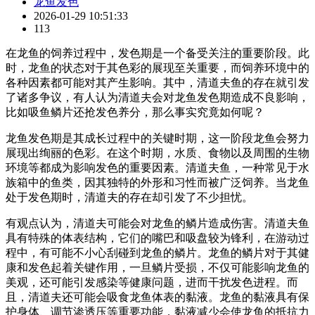
龙鱼发色
2026-01-29 10:51:33
113
在龙鱼的饲养过程中，发色期是一个备受关注的重要阶段。此
时，龙鱼的状态对于其色彩的展现至关重要，而饲养环境中的
各种因素都可能对其产生影响。其中，清道夫鱼的存在就引发
了诸多争议，有人认为清道夫会对龙鱼发色期造成不良影响，
比如吸鱼鳞片还抢发色养分，那么事实究竟如何呢？
龙鱼发色期是其成长过程中的关键时期，这一阶段龙鱼会努力
展现出绚丽的色彩。在这个时期，水质、食物以及周围的生物
环境等都成为影响发色的重要因素。清道夫鱼，一种常见于水
族箱中的鱼类，因其独特的外形和习性而被广泛饲养。当龙鱼
处于发色期时，清道夫的存在却引发了不少担忧。
有观点认为，清道夫可能会对龙鱼的鳞片造成伤害。清道夫鱼
具有特殊的体表结构，它们的嘴巴和吸盘较为锋利，在游动过
程中，有可能不小心刮碰到龙鱼的鳞片。龙鱼的鳞片对于其健
康和发色起着关键作用，一旦鳞片受损，不仅可能影响龙鱼的
美观，还可能引发感染等健康问题，进而干扰发色进程。而
且，清道夫还可能会吸食龙鱼体表的黏液。龙鱼的黏液具有保
护身体、调节渗透压等重要功能，黏液减少会使龙鱼的抵抗力