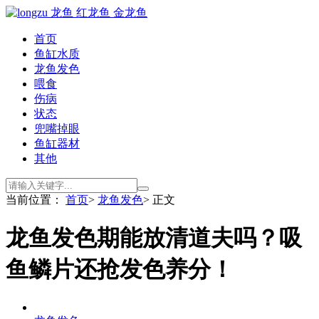
首页
鱼缸水质
龙鱼发色
喂食
伤病
状态
兜嘴掉眼
鱼缸器材
其他
当前位置：
首页
>
龙鱼发色
> 正文
龙鱼发色期能放清道夫吗？吸
鱼鳞片还抢发色养分！