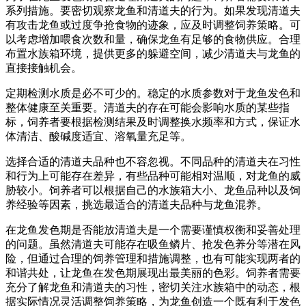
系列措施。要密切观察龙鱼和清道夫的行为。如果发现清道夫
有攻击龙鱼或过度争抢食物的迹象，应及时调整饲养策略。可
以考虑增加喂食次数和量，确保龙鱼有足够的食物供应。合理
布置水族箱环境，提供更多的躲避空间，减少清道夫与龙鱼的
直接接触机会。
定期检测水质是必不可少的。稳定的水质参数对于龙鱼发色和
整体健康至关重要。清道夫的存在可能会影响水质的某些指
标，饲养者要根据检测结果及时调整换水频率和方式，保证水
体清洁、酸碱度适宜、溶氧量充足等。
选择合适的清道夫品种也不容忽视。不同品种的清道夫在习性
和行为上可能存在差异，有些品种可能相对温顺，对龙鱼的威
胁较小。饲养者可以根据自己的水族箱大小、龙鱼品种以及饲
养经验等因素，挑选最适合的清道夫品种与龙鱼混养。
在龙鱼发色期是否能放清道夫是一个需要谨慎权衡和妥善处理
的问题。虽然清道夫可能存在吸鱼鳞片、抢发色养分等潜在风
险，但通过合理的饲养管理和措施调整，也有可能实现两者的
和谐共处，让龙鱼在发色期展现出最美丽的色彩。饲养者需要
充分了解龙鱼和清道夫的习性，密切关注水族箱中的动态，根
据实际情况灵活调整饲养策略，为龙鱼创造一个既有利于发色