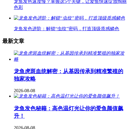
龙鱼发色速度慢？掌握这5个关键，让爱鱼快速绽放绚丽
色彩
龙鱼发色进阶：解锁“虫纹”密码，打造顶级质感鳞色
最新文章
龙鱼虎斑血统解密：从基因传承到精准繁殖的
独家攻略
2026-08-08
龙鱼发色秘籍：高色温灯光让你的爱鱼颜值飙
升！
2026-08-08