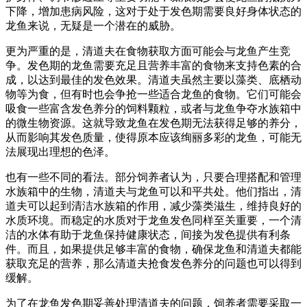
下降，增加患病风险，这对于处于发色期需要良好身体状态的
龙鱼来说，无疑是一个潜在的威胁。
更为严重的是，清道夫在食物获取方面可能会与龙鱼产生竞
争。发色期的龙鱼需要充足且营养丰富的食物来支持色素的合
成，以达到最佳的发色效果。清道夫虽然主要以藻类、底栖动
物等为食，但有时也会争抢一些适合龙鱼的食物。它们可能会
吸食一些富含发色养分的饲料颗粒，或者与龙鱼争夺水族箱中
的微生物资源。这就导致龙鱼在发色期无法获得足够的养分，
从而影响其发色质量，使得原本应该绚丽多彩的龙鱼，可能无
法展现出理想的色泽。
也有一些不同的看法。部分饲养者认为，只要合理搭配和管理
水族箱中的生物，清道夫与龙鱼可以和平共处。他们指出，清
道夫可以起到清洁水族箱的作用，减少藻类滋生，维持良好的
水质环境。而稳定的水质对于龙鱼发色同样至关重要，一个清
洁的水体有助于龙鱼保持健康状态，间接为发色提供有利条
件。而且，如果提供足够丰富的食物，确保龙鱼和清道夫都能
获取充足的营养，那么清道夫抢食发色养分的问题也可以得到
缓解。
为了在龙鱼发色期妥善处理清道夫的问题，饲养者需要采取一