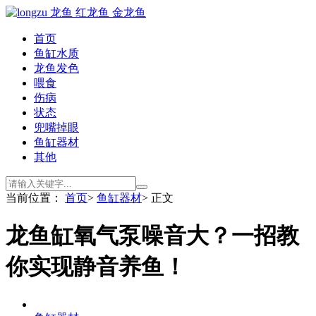
首页
鱼缸水质
龙鱼发色
喂食
伤病
状态
兜嘴掉眼
鱼缸器材
其他
当前位置：
首页
>
鱼缸器材
> 正文
龙鱼缸氧气泵噪音大？一招教
你实现静音养鱼！