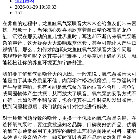
鱼缸器材
2026-01-29 19:39:33
151
在养鱼的过程中，龙鱼缸氧气泵噪音大常常会给鱼友们带来困
扰。想象一下，当你满心欢喜地欣赏着自己精心布置的龙鱼
缸，沉浸在那灵动的鱼儿世界里时，耳边却不断传来氧气泵嘈
杂的声音，这无疑会大大影响观赏体验，甚至可能让人产生烦
躁情绪。那么，如何才能解决龙鱼缸氧气泵噪音大这个问题，
实现静音养鱼呢？这其实并非难事，只要掌握正确的方法，就
能轻松让你的养鱼环境更加宁静舒适。
我们要了解氧气泵噪音大的原因。一般来说，氧气泵噪音大可
能是由于其本身质量不佳，内部零件松动或磨损，导致运转时
产生异常声响。也有可能是氧气泵放置的位置不合理，与鱼缸
或周围物体产生共振，从而放大了噪音。氧气泵的安装方式不
正确，比如没有平稳放置，也会使其在工作时晃动发出噪音。
找到问题根源后，我们就能有针对性地进行解决。
对于质量问题导致的噪音，更换一个优质的氧气泵是关键。在
选择氧气泵时，要注意挑选知名品牌、口碑良好的产品。优质
的氧气泵通常采用了更精密的制造工艺和更耐用的材料，能够
有效减少噪音的产生。购买时可以查看产品的参数和用户评