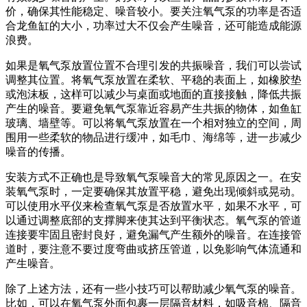
价，确保其性能稳定、噪音较小。要关注氧气泵的功率是否适
合龙鱼缸的大小，功率过大不仅会产生噪音，还可能造成能源
浪费。
如果是氧气泵放置位置不合理引发的共振噪音，我们可以尝试
调整其位置。将氧气泵放置在柔软、平稳的表面上，如橡胶垫
或泡沫板，这样可以减少与桌面或地面的直接接触，降低共振
产生的噪音。要避免氧气泵靠近容易产生共振的物体，如鱼缸
玻璃、墙壁等。可以将氧气泵放置在一个相对独立的空间，周
围用一些柔软的物品进行缓冲，如毛巾、海绵等，进一步减少
噪音的传播。
安装方式不正确也是导致氧气泵噪音大的常见原因之一。在安
装氧气泵时，一定要确保其放置平稳，避免出现倾斜或晃动。
可以使用水平仪来检查氧气泵是否放置水平，如果不水平，可
以通过调整底部的支撑脚来使其达到平衡状态。氧气泵的管道
连接要牢固且密封良好，避免漏气产生额外的噪音。在连接管
道时，要注意不要过度弯曲或挤压管道，以免影响气体流通和
产生噪音。
除了上述方法，还有一些小技巧可以帮助减少氧气泵的噪音。
比如，可以在氧气泵外面包裹一层隔音材料，如吸音棉、隔音