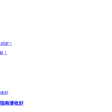
射！
指南请收好