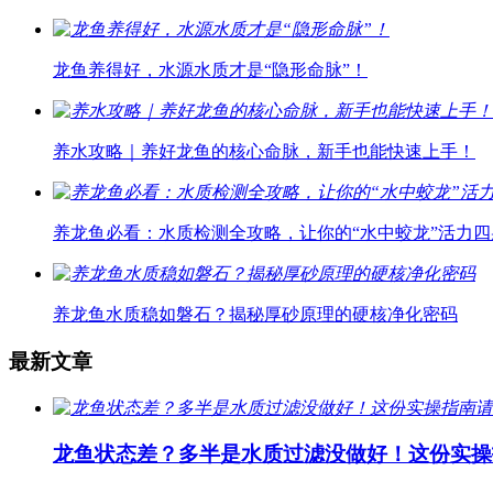
龙鱼养得好，水源水质才是“隐形命脉”！
养水攻略｜养好龙鱼的核心命脉，新手也能快速上手！
养龙鱼必看：水质检测全攻略，让你的“水中蛟龙”活力四
养龙鱼水质稳如磐石？揭秘厚砂原理的硬核净化密码
最新文章
龙鱼状态差？多半是水质过滤没做好！这份实操