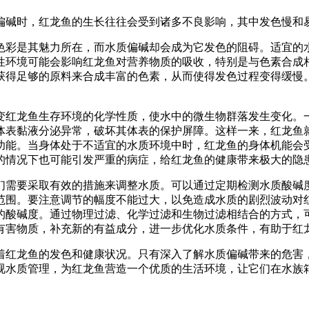
偏碱时，红龙鱼的生长往往会受到诸多不良影响，其中发色慢和
色彩是其魅力所在，而水质偏碱却会成为它发色的阻碍。适宜的
性环境可能会影响红龙鱼对营养物质的吸收，特别是与色素合成
获得足够的原料来合成丰富的色素，从而使得发色过程变得缓慢
变红龙鱼生存环境的化学性质，使水中的微生物群落发生变化。
体表黏液分泌异常，破坏其体表的保护屏障。这样一来，红龙鱼
功能。当身体处于不适宜的水质环境中时，红龙鱼的身体机能会
的情况下也可能引发严重的病症，给红龙鱼的健康带来极大的隐
们需要采取有效的措施来调整水质。可以通过定期检测水质酸碱
范围。要注意调节的幅度不能过大，以免造成水质的剧烈波动对
的酸碱度。通过物理过滤、化学过滤和生物过滤相结合的方式，
有害物质，补充新的有益成分，进一步优化水质条件，有助于红
着红龙鱼的发色和健康状况。只有深入了解水质偏碱带来的危害
视水质管理，为红龙鱼营造一个优质的生活环境，让它们在水族