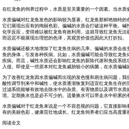
在红龙鱼的饲养过程中，水质是至关重要的一个因素。当水质
水质偏碱对红龙鱼发色的影响较为显著。红龙鱼那鲜艳独特的
它们展现出应有的绚丽色彩。偏碱的水质会打破这种平衡。碱
化学反应，变得难以被红龙鱼有效利用。这就导致红龙鱼无法
而迟迟不能展现出理想的色泽，其观赏价值也因此大打折扣。
水质偏碱还极大地增加了红龙鱼生病的几率。偏碱的水质会改
鱼的身体，引发各种疾病。比如，水质偏碱可能会导致红龙鱼
疾病。而且，碱性水质还会影响红龙鱼的新陈代谢和免疫系统
入侵。即使是一些原本对红龙鱼威胁较小的病菌，在水质偏碱
为了改善红龙鱼因水质偏碱而出现的发色慢和易生病问题，我
酸性调节剂来中和碱性，使水质逐渐恢复到适宜红龙鱼生存的
过滤系统能够有效地去除水中的杂质、有害物质以及调节水质
境。定期换水也是必不可少的。适量换水可以带走水中积累的
水质偏碱对于红龙鱼来说是一个不容忽视的问题，它直接影响
有的美丽色彩，健康茁壮地成长。红龙鱼饲养者们应当高度重
阅读全文