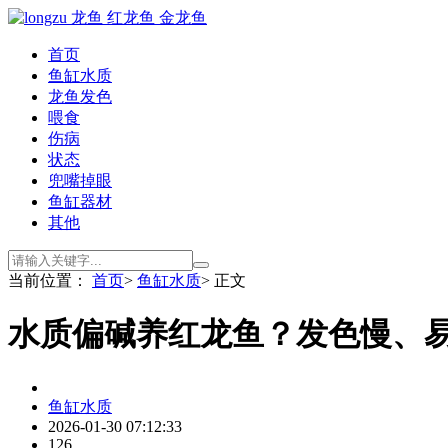
首页
鱼缸水质
龙鱼发色
喂食
伤病
状态
兜嘴掉眼
鱼缸器材
其他
当前位置：
首页
>
鱼缸水质
> 正文
水质偏碱养红龙鱼？发色慢、
鱼缸水质
2026-01-30 07:12:33
126