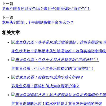
上一篇
龙鱼不吃食还能发色吗？饿肚子2周竟爆出“血红色”！
下一篇
龙鱼头部凹陷，补钙制剂吸收不良怎么办？
相关文章
龙鱼状态差？多半是水质过滤没做好！这份实操指南请收
养龙鱼必看：生化仓才是水质稳定的“定海神针”！
养龙鱼必看！藤棉如何成为水质守护神？
养龙鱼别忽略水质！软水树脂是让龙鱼发色爆鳞的关键