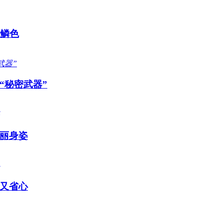
感鳞色
“秘密武器”
丽身姿
又省心