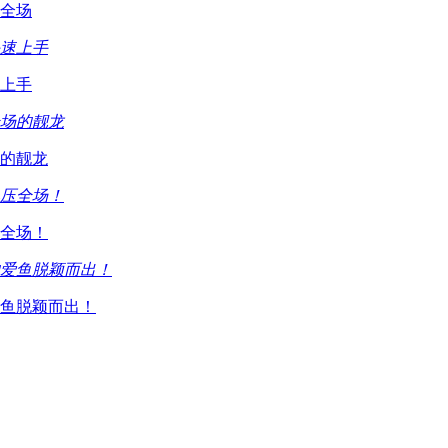
全场
上手
的靓龙
全场！
鱼脱颖而出！