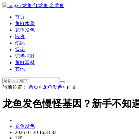
首页
鱼缸水质
龙鱼发色
喂食
伤病
状态
兜嘴掉眼
鱼缸器材
其他
当前位置：
首页
>
龙鱼发色
> 正文
龙鱼发色慢怪基因？新手不知道
龙鱼发色
2026-01-30 16:33:33
120