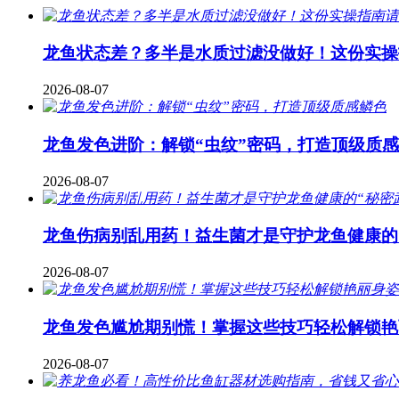
龙鱼状态差？多半是水质过滤没做好！这份实操
2026-08-07
龙鱼发色进阶：解锁“虫纹”密码，打造顶级质
2026-08-07
龙鱼伤病别乱用药！益生菌才是守护龙鱼健康的
2026-08-07
龙鱼发色尴尬期别慌！掌握这些技巧轻松解锁艳
2026-08-07