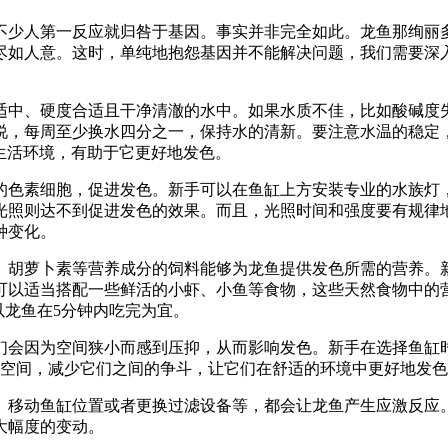
不少人第一反应就归咎于基因。事实并非完全如此。龙鱼那绚丽
尽如人意。这时，单纯地抱怨基因并不能解决问题，我们需要深
适中、硬度合适且干净清澈的水中。如果水质不佳，比如酸碱度
说，每周至少换水四分之一，保持水的清新。要注意水温的稳定
生活环境，有助于它更好地发色。
色素细胞，促进发色。新手可以在鱼缸上方安装专业的水族灯，每
光照则达不到促进发色的效果。而且，光照时间和强度要有规律
种变化。
、胡萝卜素等营养成分的饲料能够为龙鱼提供发色所需的营养。
可以适当搭配一些鲜活的小虾、小鱼等食物，这些天然食物中的
以龙鱼在5分钟内吃完为宜。
们会因为空间狭小而感到压抑，从而影响发色。新手在选择鱼缸
动空间，减少它们之间的争斗，让它们在舒适的环境中更好地发
、移动鱼缸位置或者更换过滤设备等，都会让龙鱼产生应激反应
大幅度的变动。