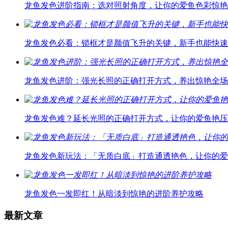
龙鱼发色进阶指南：选对照射角度，让你的爱鱼色彩惊艳
龙鱼发色必看：锁框才是颜值飞升的关键，新手也能快速
龙鱼发色进阶：强光长照的正确打开方式，养出惊艳全场
龙鱼发色难？延长光照的正确打开方式，让你的爱鱼艳压
龙鱼发色新玩法：「无质白底」打造通透艳色，让你的爱
龙鱼发色一发即红！从暗淡到惊艳的进阶养护攻略
最新文章