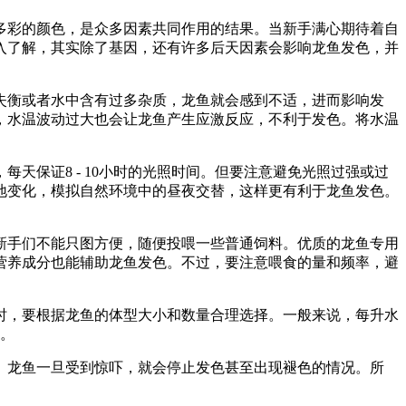
多彩的颜色，是众多因素共同作用的结果。当新手满心期待着自
入了解，其实除了基因，还有许多后天因素会影响龙鱼发色，并
失衡或者水中含有过多杂质，龙鱼就会感到不适，进而影响发
，水温波动过大也会让龙鱼产生应激反应，不利于发色。将水温
天保证8 - 10小时的光照时间。但要注意避免光照过强或过
地变化，模拟自然环境中的昼夜交替，这样更有利于龙鱼发色。
新手们不能只图方便，随便投喂一些普通饲料。优质的龙鱼专用
营养成分也能辅助龙鱼发色。不过，要注意喂食的量和频率，避
时，要根据龙鱼的体型大小和数量合理选择。一般来说，每升水
色。
。龙鱼一旦受到惊吓，就会停止发色甚至出现褪色的情况。所