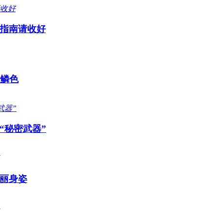
指南请收好
感鳞色
“秘密武器”
丽身姿