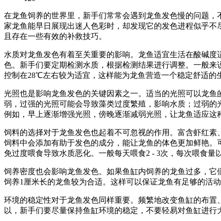
在龙鱼饲养的世界里，新手们常常会遇到龙鱼发色慢的问题，
家龙鱼能早日展现出迷人色彩时，却发现它的发色进程似乎不
且存在一些有效的补救技巧。
水质对龙鱼发色有着至关重要的影响。龙鱼适宜生活在酸碱度
色。新手们要定期检测水质，根据检测结果进行调整。一般来
控制在28℃左右较为适宜，这样能为龙鱼营造一个稳定舒适的
光照也是影响龙鱼发色的关键因素之一。适当的光照可以龙鱼的
弱，过强的光照可能会导致藻类过度繁殖，影响水质；过弱的
例如，早上逐渐增强光照，傍晚逐渐减弱光照，让龙鱼适应这
饲料的选择对于龙鱼发色也起着不可忽视的作用。富含虾红素
饲料中会添加有助于发色的成分，能让龙鱼的体色更加鲜艳。
免过度喂食导致水质恶化。一般每天喂食2 - 3次，每次喂食量
饲养密度也会影响龙鱼发色。如果鱼缸内饲养的龙鱼过多，它
饲养1厘米长的龙鱼较为合适。这样可以保证龙鱼有足够的活
环境的稳定性对于龙鱼发色同样重要。频繁地改变鱼缸的布置
以，新手们要尽量保持鱼缸环境的稳定，不要轻易对鱼缸进行