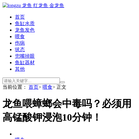
首页
鱼缸水质
龙鱼发色
喂食
伤病
状态
兜嘴掉眼
鱼缸器材
其他
当前位置：
首页
>
喂食
> 正文
龙鱼喂蟑螂会中毒吗？必须用
高锰酸钾浸泡10分钟！