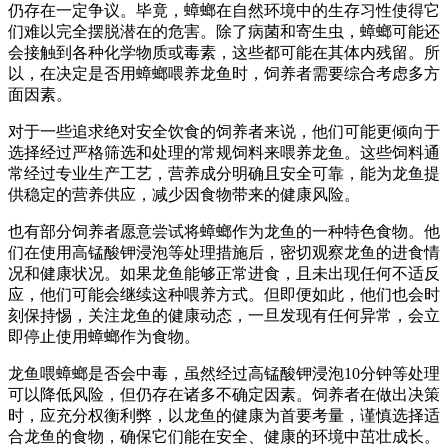
仍存在一定争议。毕竟，蟑螂在自然环境中的生存习性使得它
们难以完全摆脱潜在的危害。除了病菌和寄生虫，蟑螂可能还
会接触到各种化学物质或毒素，这些都可能在其体内残留。所
以，在决定是否用蟑螂喂养龙鱼时，饲养者需要综合考虑多方
面因素。
对于一些追求绝对安全饮食的饲养者来说，他们可能更倾向于
选择经过严格筛选和处理的常规饲料来喂养龙鱼。这些饲料通
常经过专业生产工艺，营养成分明确且安全可靠，能为龙鱼提
供稳定的营养供应，减少因食物带来的健康风险。
也有部分饲养者愿意尝试将蟑螂作为龙鱼的一种特色食物。他
们在使用高锰酸钾浸泡等处理措施后，密切观察龙鱼的进食情
况和健康状况。如果龙鱼能够正常进食，且未出现任何不适反
应，他们可能会继续这种喂养方式。但即便如此，他们也会时
刻保持惕，关注龙鱼的健康动态，一旦发现有任何异常，会立
即停止使用蟑螂作为食物。
龙鱼喂蟑螂是否会中毒，虽然经过高锰酸钾浸泡10分钟等处理
可以降低风险，但仍存在诸多不确定因素。饲养者在做出决策
时，应充分权衡利弊，以龙鱼的健康为首要考量，谨慎选择适
合龙鱼的食物，确保它们能在安全、健康的环境中茁壮成长。