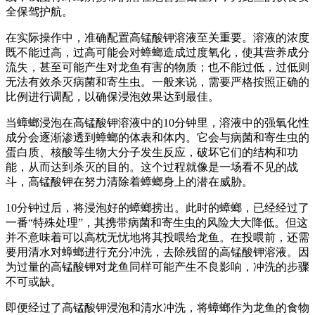
全保驾护航。
在实际操作中，准确配置高锰酸钾溶液至关重要。溶液的浓度
既不能过高，过高可能会对蟑螂造成过度氧化，使其营养成分
流失，甚至可能产生对龙鱼有害的物质；也不能过低，过低则
无法有效杀灭病菌和寄生虫。一般来说，需要严格按照正确的
比例进行调配，以确保浸泡效果达到最佳。
当蟑螂浸泡在高锰酸钾溶液中的10分钟里，溶液中的强氧化性
成分会逐渐渗透到蟑螂的体表和体内。它会与病菌和寄生虫的
蛋白质、核酸等生物大分子发生反应，破坏它们的结构和功
能，从而达到杀灭的目的。这个过程就像是一场看不见的战
斗，高锰酸钾在努力清除着蟑螂身上的潜在威胁。
10分钟过后，将浸泡好的蟑螂捞出。此时的蟑螂，已经经过了
一番“特殊处理”，其携带病菌和寄生虫的风险大大降低。但这
并不意味着可以高枕无忧地将其投喂给龙鱼。在投喂前，还需
要用清水对蟑螂进行充分冲洗，去除残留的高锰酸钾溶液。因
为过量的高锰酸钾对龙鱼同样可能产生不良影响，冲洗的步骤
不可或缺。
即便经过了高锰酸钾浸泡和清水冲洗，将蟑螂作为龙鱼的食物