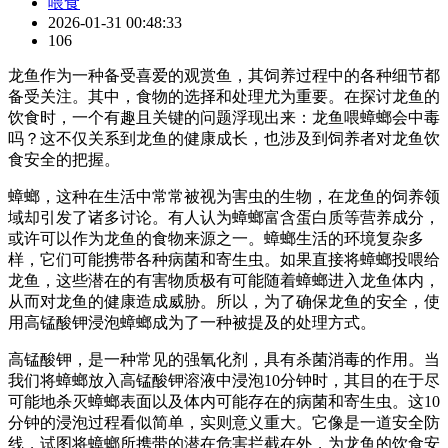
喂食
2026-01-31 00:48:33
106
龙鱼作为一种备受喜爱的观赏鱼，其饲养过程中的各种细节都
备受关注。其中，食物的选择和处理尤为重要。在探讨龙鱼的
饮食时，一个有趣且关键的问题浮现出来：龙鱼喂蟑螂会中毒
吗？这不仅关系到龙鱼的健康成长，也涉及到饲养者对龙鱼饮
食安全的把握。
蟑螂，这种在生活中常常被视为害虫的生物，在龙鱼的饲养领
域却引发了诸多讨论。有人认为蟑螂富含蛋白质等营养成分，
或许可以作为龙鱼的食物来源之一。蟑螂生活的环境复杂多
样，它们可能携带各种病菌和寄生虫。如果直接将蟑螂投喂给
龙鱼，这些潜在的有害物质极有可能随着蟑螂进入龙鱼体内，
从而对龙鱼的健康造成威胁。所以，为了确保龙鱼的安全，使
用高锰酸钾浸泡蟑螂成为了一种被提及的处理方式。
高锰酸钾，是一种常见的强氧化剂，具有杀菌消毒的作用。当
我们将蟑螂放入高锰酸钾溶液中浸泡10分钟时，其目的在于尽
可能地杀灭蟑螂表面以及体内可能存在的病菌和寄生虫。这10
分钟的浸泡过程看似简单，实则意义重大。它像是一道安全防
线，试图将蟑螂所携带的潜在危害拦截在外，为龙鱼的饮食安