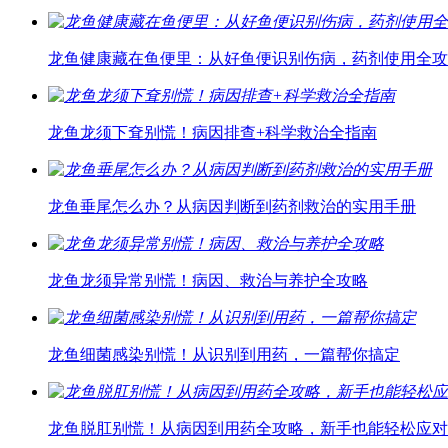
龙鱼健康藏在鱼便里：从好鱼便识别伤病，药剂使用全攻
龙鱼龙须下耷别慌！病因排查+科学救治全指南
龙鱼垂尾怎么办？从病因判断到药剂救治的实用手册
龙鱼龙须异常别慌！病因、救治与养护全攻略
龙鱼细菌感染别慌！从识别到用药，一篇帮你搞定
龙鱼脱肛别慌！从病因到用药全攻略，新手也能轻松应对