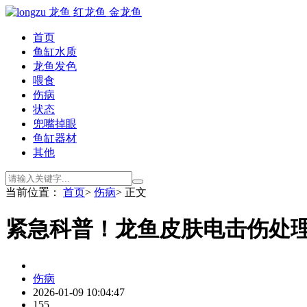
首页
鱼缸水质
龙鱼发色
喂食
伤病
状态
兜嘴掉眼
鱼缸器材
其他
当前位置：
首页
>
伤病
> 正文
紧急科普！龙鱼皮肤电击伤处
伤病
2026-01-09 10:04:47
155