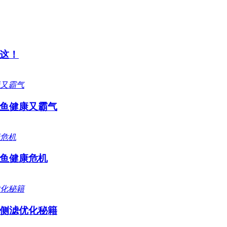
这！
鱼健康又霸气
鱼健康危机
侧滤优化秘籍