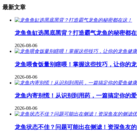
最新文章
龙鱼鱼缸选黑底黑背？打造霸气龙鱼的秘密都在
2026-08-06
龙鱼喂食饭量别瞎喂！掌握这些技巧，让你的龙
2026-08-06
龙鱼内寄别慌！从识别到用药，一篇搞定你的爱
2026-08-06
龙鱼状态不佳？问题可能出在侧滤！资深鱼友的