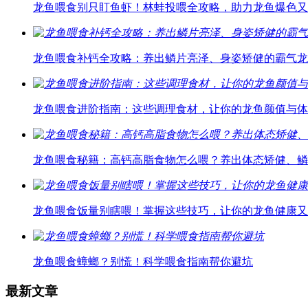
龙鱼喂食别只盯鱼虾！林蛙投喂全攻略，助力龙鱼爆色又
龙鱼喂食补钙全攻略：养出鳞片亮泽、身姿矫健的霸气龙
龙鱼喂食进阶指南：这些调理食材，让你的龙鱼颜值与体
龙鱼喂食秘籍：高钙高脂食物怎么喂？养出体态矫健、鳞
龙鱼喂食饭量别瞎喂！掌握这些技巧，让你的龙鱼健康又
龙鱼喂食蟑螂？别慌！科学喂食指南帮你避坑
最新文章