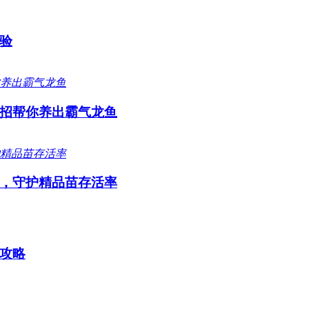
验
招帮你养出霸气龙鱼
，守护精品苗存活率
攻略