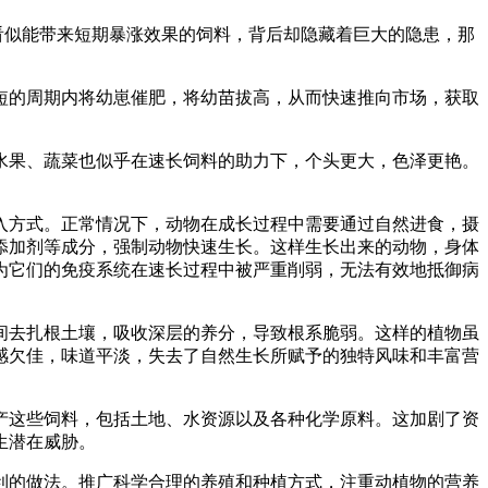
看似能带来短期暴涨效果的饲料，背后却隐藏着巨大的隐患，那
短的周期内将幼崽催肥，将幼苗拔高，从而快速推向市场，获取
水果、蔬菜也似乎在速长饲料的助力下，个头更大，色泽更艳。
入方式。正常情况下，动物在成长过程中需要通过自然进食，摄
添加剂等成分，强制动物快速生长。这样生长出来的动物，身体
为它们的免疫系统在速长过程中被严重削弱，无法有效地抵御病
间去扎根土壤，吸收深层的养分，导致根系脆弱。这样的植物虽
感欠佳，味道平淡，失去了自然生长所赋予的独特风味和丰富营
产这些饲料，包括土地、水资源以及各种化学原料。这加剧了资
生潜在威胁。
利的做法。推广科学合理的养殖和种植方式，注重动植物的营养