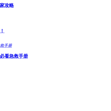
家攻略
！
必看急救手册