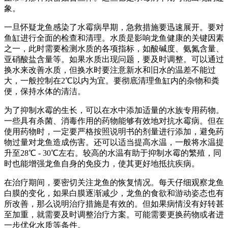
象。
一旦怀疑龙鱼感染了水霉病早期，急救措施要迅速展开。要对
鱼缸进行全面的检查和清理。水质是影响龙鱼健康的关键因素
之一，此时需要检测水质的各项指标，如酸碱度、氨氮含量、
亚硝酸盐含量等。如果水质出现问题，要及时调整。可以通过
换水来改善水质，但换水时要注意新水和旧水的温差不能过
大，一般控制在2℃以内为宜。要彻底清理鱼缸内的杂物和粪
便，保持水体的清洁。
为了抑制水霉的生长，可以在水中添加适量的水族专用药物。
一些具有杀菌、消毒作用的药物能够有效地对抗水霉病。但在
使用药物时，一定要严格按照说明书的剂量进行添加，避免药
物过量对龙鱼造成伤害。还可以适当提高水温，一般将水温提
升至28℃ - 30℃左右。较高的水温有助于抑制水霉的繁殖，同
时也能增强龙鱼自身的免疫力，使其更好地抵抗疾病。
在治疗期间，要密切关注龙鱼的恢复情况。每天仔细观察龙鱼
白膜的变化，如果白膜逐渐减少，龙鱼的食欲和游动姿态也有
所改善，那么说明治疗措施是有效的。但如果病情没有好转甚
至加重，就需要及时调整治疗方案。可能需要更换药物或者进
一步优化水质等条件。