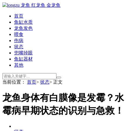
首页
鱼缸水质
龙鱼发色
喂食
伤病
状态
兜嘴掉眼
鱼缸器材
其他
当前位置：
首页
>
状态
> 正文
龙鱼身体有白膜像是发霉？水
霉病早期状态的识别与急救！