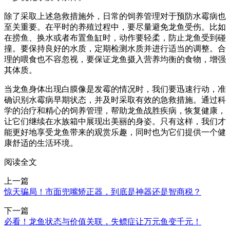
除了采取上述急救措施外，日常的饲养管理对于预防水霉病也
至关重要。在平时的养殖过程中，要尽量避免龙鱼受伤。比如
在捞鱼、换水或者布置鱼缸时，动作要轻柔，防止龙鱼受到碰
撞。要保持良好的水质，定期检测水质并进行适当的调整。合
理的喂食也不容忽视，要保证龙鱼摄入营养均衡的食物，增强
其体质。
当龙鱼身体出现白膜像是发霉的情况时，我们要迅速行动，准
确识别水霉病早期状态，并及时采取有效的急救措施。通过科
学的治疗和精心的饲养管理，帮助龙鱼战胜疾病，恢复健康，
让它们继续在水族箱中展现出美丽的身姿。只有这样，我们才
能更好地享受龙鱼带来的观赏乐趣，同时也为它们提供一个健
康舒适的生活环境。
阅读全文
上一篇
惊天骗局！市面兜嘴矫正器，到底是神器还是智商税？
下一篇
必看！龙鱼状态与价值关联，失鳔症让万元鱼变千元！