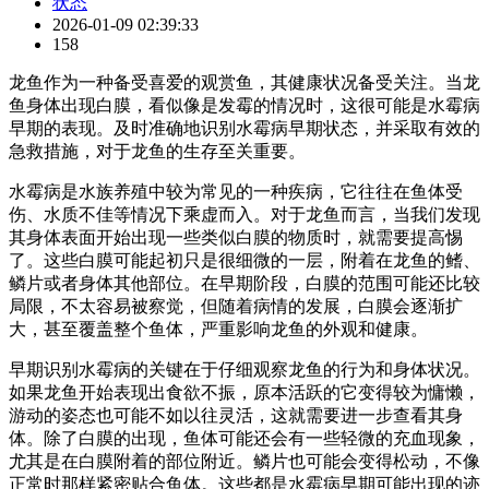
状态
2026-01-09 02:39:33
158
龙鱼作为一种备受喜爱的观赏鱼，其健康状况备受关注。当龙
鱼身体出现白膜，看似像是发霉的情况时，这很可能是水霉病
早期的表现。及时准确地识别水霉病早期状态，并采取有效的
急救措施，对于龙鱼的生存至关重要。
水霉病是水族养殖中较为常见的一种疾病，它往往在鱼体受
伤、水质不佳等情况下乘虚而入。对于龙鱼而言，当我们发现
其身体表面开始出现一些类似白膜的物质时，就需要提高惕
了。这些白膜可能起初只是很细微的一层，附着在龙鱼的鳍、
鳞片或者身体其他部位。在早期阶段，白膜的范围可能还比较
局限，不太容易被察觉，但随着病情的发展，白膜会逐渐扩
大，甚至覆盖整个鱼体，严重影响龙鱼的外观和健康。
早期识别水霉病的关键在于仔细观察龙鱼的行为和身体状况。
如果龙鱼开始表现出食欲不振，原本活跃的它变得较为慵懒，
游动的姿态也可能不如以往灵活，这就需要进一步查看其身
体。除了白膜的出现，鱼体可能还会有一些轻微的充血现象，
尤其是在白膜附着的部位附近。鳞片也可能会变得松动，不像
正常时那样紧密贴合鱼体。这些都是水霉病早期可能出现的迹