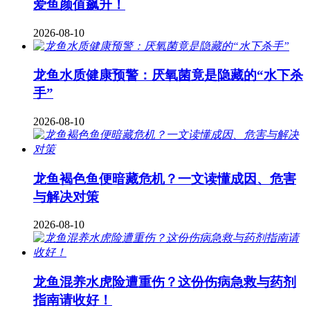
爱鱼颜值飙升！
2026-08-10
龙鱼水质健康预警：厌氧菌竟是隐藏的“水下杀
手”
2026-08-10
龙鱼褐色鱼便暗藏危机？一文读懂成因、危害
与解决对策
2026-08-10
龙鱼混养水虎险遭重伤？这份伤病急救与药剂
指南请收好！