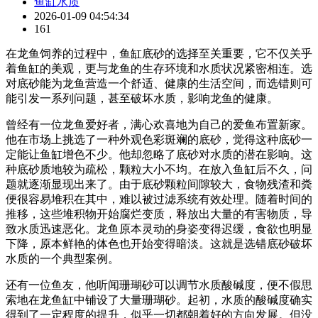
鱼缸水质
2026-01-09 04:54:34
161
在龙鱼饲养的过程中，鱼缸底砂的选择至关重要，它不仅关乎
着鱼缸的美观，更与龙鱼的生存环境和水质状况紧密相连。选
对底砂能为龙鱼营造一个舒适、健康的生活空间，而选错则可
能引发一系列问题，甚至破坏水质，影响龙鱼的健康。
曾经有一位龙鱼爱好者，满心欢喜地为自己的爱鱼布置新家。
他在市场上挑选了一种外观色彩斑斓的底砂，觉得这种底砂一
定能让鱼缸增色不少。他却忽略了底砂对水质的潜在影响。这
种底砂质地较为疏松，颗粒大小不均。在放入鱼缸后不久，问
题就逐渐显现出来了。由于底砂颗粒间隙较大，食物残渣和粪
便很容易堆积在其中，难以被过滤系统有效处理。随着时间的
推移，这些堆积物开始腐烂变质，释放出大量的有害物质，导
致水质迅速恶化。龙鱼原本灵动的身姿变得迟缓，食欲也明显
下降，原本鲜艳的体色也开始变得暗淡。这就是选错底砂破坏
水质的一个典型案例。
还有一位鱼友，他听闻珊瑚砂可以调节水质酸碱度，便不假思
索地在龙鱼缸中铺设了大量珊瑚砂。起初，水质的酸碱度确实
得到了一定程度的提升，似乎一切都朝着好的方向发展。但没