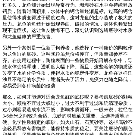
过多久，龙鱼却开始出现异常行为。珊瑚砂在水中会持续释放
钙质，随着时间积累，水体中的钙含量逐渐超标。过高的钙含
量使得水质变得过于硬度过高，这对龙鱼的生存造成了极大的
压力。龙鱼的鱼鳍开始出现卷曲、破损的情况，身体也频繁出
现不适症状。这让鱼友懊悔不已，深刻认识到选错底砂对水质
和龙鱼健康的严重危害。
另外一个案例是一位新手饲养者，他选择了一种廉价的陶粒作
为龙鱼缸的底砂。这种陶粒虽然价格便宜，但质量却参差不
齐。在使用过程中，陶粒表面的一些物质开始溶解在水中，导
致水体变得浑浊，透明度大幅下降。而且，这些溶解的物质还
改变了水的化学性质，使得水质的稳定性变差。龙鱼在这样浑
浊且不稳定的水质中，逐渐失去了活力，免疫力也随之降低，
容易受到各种病菌的侵袭。
那么，如何才能选对适合龙鱼缸的底砂呢？要考虑底砂的颗粒
大小。颗粒不宜过大或过小，过大不利于过滤系统清理杂质，
过小则容易造成水流不畅，影响水质循环。一般来说，粒径在
3-6毫米之间较为合适。底砂的材质至关重要。应选择质地坚
硬、化学性质稳定的底砂，如火山石、石英砂等。这些底砂不
会轻易释放有害物质，能保持水质的稳定。要关注底砂的颜色
和外观，尽量选择与龙鱼体色相协调的底砂，营造出和谐美观