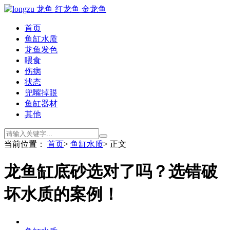
首页
鱼缸水质
龙鱼发色
喂食
伤病
状态
兜嘴掉眼
鱼缸器材
其他
当前位置：
首页
>
鱼缸水质
> 正文
龙鱼缸底砂选对了吗？选错破
坏水质的案例！