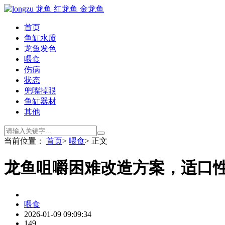
首页
鱼缸水质
龙鱼发色
喂食
伤病
状态
兜嘴掉眼
鱼缸器材
其他
当前位置：
首页
>
喂食
> 正文
龙鱼咀嚼困难改造方案，适口
喂食
2026-01-09 09:09:34
149