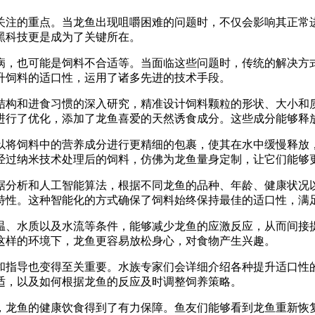
关注的重点。当龙鱼出现咀嚼困难的问题时，不仅会影响其正常
黑科技更是成为了关键所在。
病，也可能是饲料不合适等。当面临这些问题时，传统的解决方
升饲料的适口性，运用了诸多先进的技术手段。
结构和进食习惯的深入研究，精准设计饲料颗粒的形状、大小和
进行了优化，添加了龙鱼喜爱的天然诱食成分。这些成分能够释
以将饲料中的营养成分进行更精细的包裹，使其在水中缓慢释放
经过纳米技术处理后的饲料，仿佛为龙鱼量身定制，让它们能够
据分析和人工智能算法，根据不同龙鱼的品种、年龄、健康状况
特性。这种智能化的方式确保了饲料始终保持最佳的适口性，满
温、水质以及水流等条件，能够减少龙鱼的应激反应，从而间接
这样的环境下，龙鱼更容易放松身心，对食物产生兴趣。
和指导也变得至关重要。水族专家们会详细介绍各种提升适口性
适，以及如何根据龙鱼的反应及时调整饲养策略。
，龙鱼的健康饮食得到了有力保障。鱼友们能够看到龙鱼重新恢