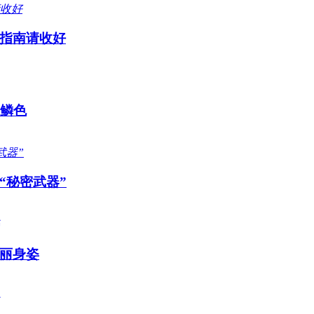
指南请收好
感鳞色
“秘密武器”
丽身姿