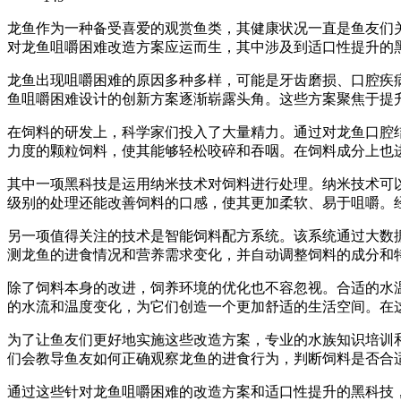
龙鱼作为一种备受喜爱的观赏鱼类，其健康状况一直是鱼友们
对龙鱼咀嚼困难改造方案应运而生，其中涉及到适口性提升的
龙鱼出现咀嚼困难的原因多种多样，可能是牙齿磨损、口腔疾
鱼咀嚼困难设计的创新方案逐渐崭露头角。这些方案聚焦于提
在饲料的研发上，科学家们投入了大量精力。通过对龙鱼口腔
力度的颗粒饲料，使其能够轻松咬碎和吞咽。在饲料成分上也
其中一项黑科技是运用纳米技术对饲料进行处理。纳米技术可
级别的处理还能改善饲料的口感，使其更加柔软、易于咀嚼。
另一项值得关注的技术是智能饲料配方系统。该系统通过大数
测龙鱼的进食情况和营养需求变化，并自动调整饲料的成分和
除了饲料本身的改进，饲养环境的优化也不容忽视。合适的水
的水流和温度变化，为它们创造一个更加舒适的生活空间。在
为了让鱼友们更好地实施这些改造方案，专业的水族知识培训
们会教导鱼友如何正确观察龙鱼的进食行为，判断饲料是否合
通过这些针对龙鱼咀嚼困难的改造方案和适口性提升的黑科技