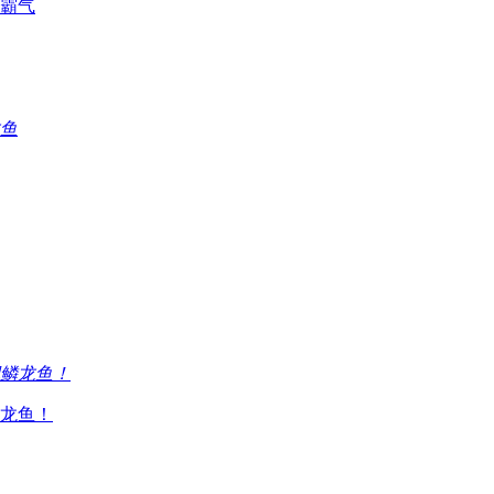
霸气
龙鱼！