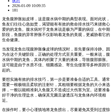
状态
2026-01-09 10:09:35
181
龙鱼腹肿胀如皮球，这是腹水病中期的典型表现。面对此状，
鱼友们往往心急如焚，渴望能有有效的救命排水技巧来拯救心
爱的的龙鱼。腹水病对于龙鱼来说是极为严重的病症，在中期
阶段，鱼腹的异常肿胀不仅影响着龙鱼的美观，更威胁着它的
生命健康。
当发现龙鱼出现腹肿胀像皮球的情况时，首先要保持冷静。因
为在这个关键阶段，正确的处理方式至关重要。一般来说，腹
水病中期的龙鱼，其体内积聚了大量的液体，导致腹部膨胀。
这可能是由于水质不佳、细菌感染、寄生虫侵害等多种原因引
起的。
要想实施有效的排水技巧，第一步是要准备合适的工具。通常
需要一根极细且柔软的注射针，其粗细要根据龙鱼的大小来选
择，一般以能精准刺入鱼腹又不造成过大伤害为宜。还要准备
好干净的生理盐水，确保其无菌且渗透压与龙鱼体内环境相
近。
在操作时，要小心谨慎地将龙鱼捞出，尽量避免其受到过度惊