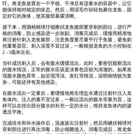
吓。将龙鱼放置在一个平稳、干净且有适量水的容器中，让它
能保持相对稳定的状态。然后，用湿毛巾轻轻包裹住龙鱼，固
定好它的身体，使其腹部暴露清晰。
接下来，用酒精棉球仔细擦拭龙鱼腹部要穿刺的部位，进行严
格的消毒，防止感染进一步加剧。消毒完成后，缓慢而精准地
将注射针刺入龙鱼腹部，注意角度要尽量平行于鱼腹，避免刺
伤重要器官。刺入深度不宜过深，一般根据龙鱼的大小控制在
2 - 3毫米左右。
当针成功刺入后，会有腹水缓缓流出。此时，要密切观察流出
的腹水情况，正常的腹水应该是淡黄色且较为清澈的。如果发
现腹水颜色异常，如呈现浑浊、发红等情况，说明病情较为复
杂，可能还伴有其他感染。
在腹水流出一定量后，要缓慢地将生理盐水通过注射针注入龙
鱼体内。注入的量不宜过多，一般以流出的腹水等量为宜，这
样可以在排出部分腹水的补充一定的水分，维持龙鱼体内的渗
透压平衡。
完成排水和补水操作后，迅速拔出注射针，然后用碘伏棉球对
穿刺部位进行再次消毒，防止细菌侵入。消毒完成后，将龙鱼