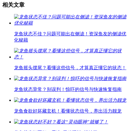
相关文章
龙鱼状态不佳？问题可能出在侧滤！资深鱼友的侧滤优
化秘籍
龙鱼摇头摆尾？看懂这些信号，才算真正懂它的状态！
龙鱼状态异常？别误判！惊吓的信号与快速恢复指南
龙鱼食欲好坏藏玄机！看懂状态信号，养出活力靓龙