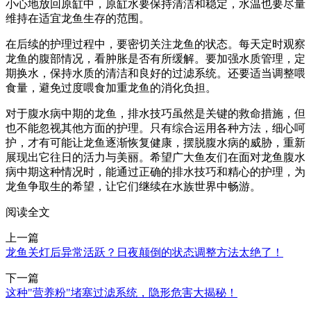
小心地放回原缸中，原缸水要保持清洁和稳定，水温也要尽量
维持在适宜龙鱼生存的范围。
在后续的护理过程中，要密切关注龙鱼的状态。每天定时观察
龙鱼的腹部情况，看肿胀是否有所缓解。要加强水质管理，定
期换水，保持水质的清洁和良好的过滤系统。还要适当调整喂
食量，避免过度喂食加重龙鱼的消化负担。
对于腹水病中期的龙鱼，排水技巧虽然是关键的救命措施，但
也不能忽视其他方面的护理。只有综合运用各种方法，细心呵
护，才有可能让龙鱼逐渐恢复健康，摆脱腹水病的威胁，重新
展现出它往日的活力与美丽。希望广大鱼友们在面对龙鱼腹水
病中期这种情况时，能通过正确的排水技巧和精心的护理，为
龙鱼争取生的希望，让它们继续在水族世界中畅游。
阅读全文
上一篇
龙鱼关灯后异常活跃？日夜颠倒的状态调整方法太绝了！
下一篇
这种"营养粉"堵塞过滤系统，隐形危害大揭秘！