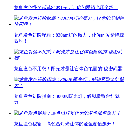
龙鱼发色慢？试试840灯光，让你的爱鳞艳压全场！
龙鱼发色进阶秘籍：830nm灯的魔力，让你的爱鳞艳惊
四座！
龙鱼发色不用愁！阳光才是让它体色艳丽的‘秘密武器’
龙鱼发色进阶指南：3000K暖光灯，解锁极致金红魅
力！
龙鱼发色秘籍：高色温灯光让你的爱鱼颜值飙升！