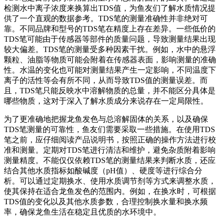
检测水中离子浓度来换算出TDS值，为鱼友们了解水质情况提
供了一个直观的数据参考。TDS笔的测量准确性并非绝对可
靠。不同品牌和型号的TDS笔在精度上存在差异。一些低价的
TDS笔可能由于传感器等部件的质量问题，导致测量结果出现
较大偏差。TDS笔的测量受多种因素干扰。例如，水中的悬浮
颗粒、油脂等物质可能会附着在传感器表面，影响测量的准确
性。水温的变化也可能对测量结果产生一定影响，不同温度下
离子的活性等会有所不同，从而导致TDS值的测量误差。而
且，TDS笔只能反映水中溶解物质的总量，并不能区分具体是
哪些物质，这对于深入了解水质成分来说存在一定局限性。
为了更准确地把握龙鱼发色与总溶解固体的关系，以及确保
TDS笔测量的可靠性，鱼友们需要采取一些措施。在使用TDS
笔之前，应仔细阅读产品说明书，按照正确的操作方法进行校
准和测量。定期对TDS笔进行清洁和维护，避免杂质附着影响
测量精度。不能仅仅依赖TDS笔的测量结果来判断水质，还应
结合其他水质指标如酸碱度（pH值）、硬度等进行综合分
析。可以通过定期换水、使用水质调节剂等方式来调整水质，
使其保持在适合龙鱼发色的范围内。例如，在换水时，可根据
TDS值的变化以及其他水质参数，合理控制换水量和换水频
率，确保龙鱼生活在稳定且优质的水环境中。