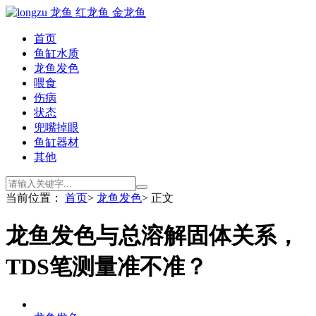
首页
鱼缸水质
龙鱼发色
喂食
伤病
状态
兜嘴掉眼
鱼缸器材
其他
当前位置：
首页
>
龙鱼发色
> 正文
龙鱼发色与总溶解固体关系，
TDS笔测量准不准？