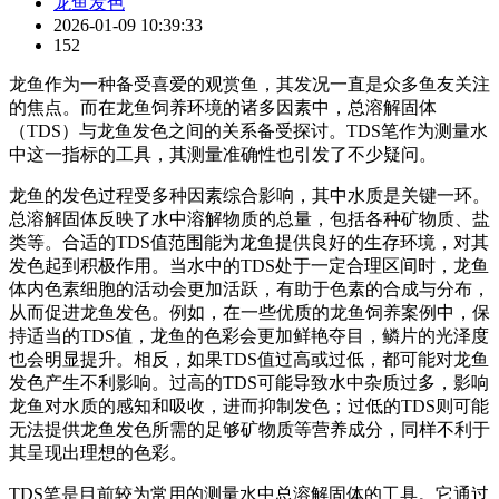
龙鱼发色
2026-01-09 10:39:33
152
龙鱼作为一种备受喜爱的观赏鱼，其发况一直是众多鱼友关注
的焦点。而在龙鱼饲养环境的诸多因素中，总溶解固体
（TDS）与龙鱼发色之间的关系备受探讨。TDS笔作为测量水
中这一指标的工具，其测量准确性也引发了不少疑问。
龙鱼的发色过程受多种因素综合影响，其中水质是关键一环。
总溶解固体反映了水中溶解物质的总量，包括各种矿物质、盐
类等。合适的TDS值范围能为龙鱼提供良好的生存环境，对其
发色起到积极作用。当水中的TDS处于一定合理区间时，龙鱼
体内色素细胞的活动会更加活跃，有助于色素的合成与分布，
从而促进龙鱼发色。例如，在一些优质的龙鱼饲养案例中，保
持适当的TDS值，龙鱼的色彩会更加鲜艳夺目，鳞片的光泽度
也会明显提升。相反，如果TDS值过高或过低，都可能对龙鱼
发色产生不利影响。过高的TDS可能导致水中杂质过多，影响
龙鱼对水质的感知和吸收，进而抑制发色；过低的TDS则可能
无法提供龙鱼发色所需的足够矿物质等营养成分，同样不利于
其呈现出理想的色彩。
TDS笔是目前较为常用的测量水中总溶解固体的工具。它通过