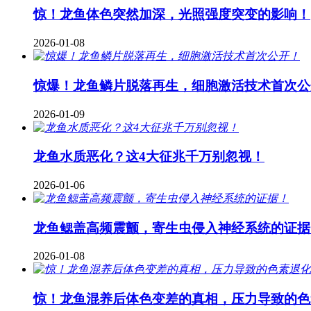
惊！龙鱼体色突然加深，光照强度突变的影响！
2026-01-08
惊爆！龙鱼鳞片脱落再生，细胞激活技术首次公
2026-01-09
龙鱼水质恶化？这4大征兆千万别忽视！
2026-01-06
龙鱼鳃盖高频震颤，寄生虫侵入神经系统的证据
2026-01-08
惊！龙鱼混养后体色变差的真相，压力导致的色