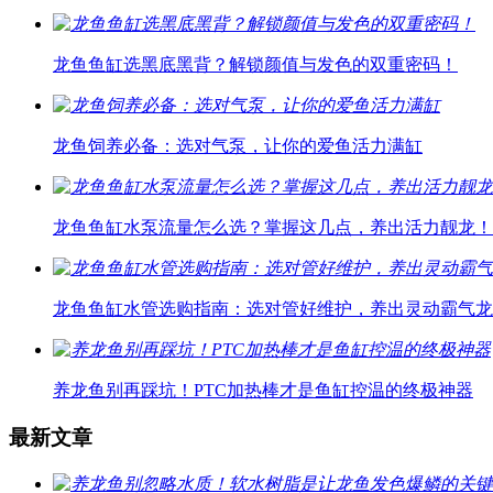
龙鱼鱼缸选黑底黑背？解锁颜值与发色的双重密码！
龙鱼饲养必备：选对气泵，让你的爱鱼活力满缸
龙鱼鱼缸水泵流量怎么选？掌握这几点，养出活力靓龙！
龙鱼鱼缸水管选购指南：选对管好维护，养出灵动霸气龙
养龙鱼别再踩坑！PTC加热棒才是鱼缸控温的终极神器
最新文章