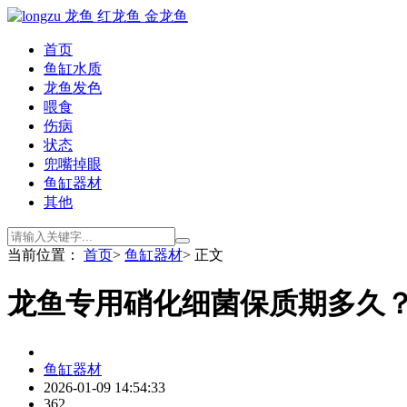
首页
鱼缸水质
龙鱼发色
喂食
伤病
状态
兜嘴掉眼
鱼缸器材
其他
当前位置：
首页
>
鱼缸器材
> 正文
龙鱼专用硝化细菌保质期多久
鱼缸器材
2026-01-09 14:54:33
362