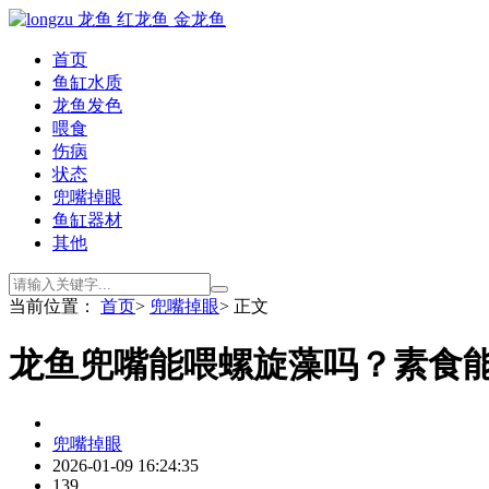
首页
鱼缸水质
龙鱼发色
喂食
伤病
状态
兜嘴掉眼
鱼缸器材
其他
当前位置：
首页
>
兜嘴掉眼
> 正文
龙鱼兜嘴能喂螺旋藻吗？素食
兜嘴掉眼
2026-01-09 16:24:35
139