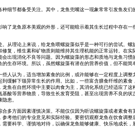
各种细节都备受关注。其中，龙鱼兜嘴这一现象常常引发鱼友们
影响了龙鱼原本美观的外形，还可能暗示着其生长过程中存在一
处。从理论上来说，给龙鱼喂螺旋藻似乎是一种可行的尝试。螺
和修复，维生素和矿物质则能维持其生理机能的正常运转。在实
能会出现消化不良等问题。因为螺旋藻的形态和质地与龙鱼习惯
鱼的生存环境。所以，虽然螺旋藻有潜在的营养价值，但不能简
一些人认为，适当增加素食的比例，或许能够在一定程度上调整
起到缓解下颌异常生长的作用。比如，一些富含膳食纤维的素食
，龙鱼在自然环境中主要以肉食为主，其消化系统已经适应了这
氨基酸等营养物质，导致生长发育受阻，甚至出现营养不良的状
康隐患。
综合多方面因素谨慎决策。不能仅仅因为听说螺旋藻或者素食有
，参考他们的专业意见和实际经验。要密切观察龙鱼在饮食调整
，需要科学、谨慎地对待，以确保龙鱼能够健康、快乐地成长，