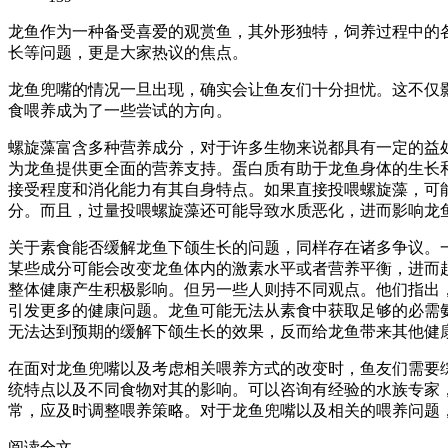
龙鱼作为一种备受喜爱的观赏鱼，其外形独特，饲养过程中的
长等问题，更是大家热议的焦点。
龙鱼兜嘴的情况一旦出现，确实会让鱼友们十分担忧。这不仅
食喂养成为了一些尝试的方向。
螺旋藻富含多种营养成分，对于许多生物来说都具有一定的益
为龙鱼提供更全面的营养支持。蛋白质有助于龙鱼身体的生长
接受程度和消化能力有其自身特点。如果直接投喂螺旋藻，可
分。而且，过量投喂螺旋藻还可能导致水质恶化，进而影响龙
关于素食能否缓解龙鱼下颌生长的问题，同样存在诸多争议。
某些成分可能会改变龙鱼体内的激素水平或者营养平衡，进而
整体健康产生积极影响。但另一些人则持不同观点。他们指出
引发更多的健康问题。龙鱼可能无法从素食中获取足够的必需
无法达到预期的缓解下颌生长的效果，反而给龙鱼带来其他健
在面对龙鱼兜嘴以及考虑相关喂养方式的改变时，鱼友们需要
统特点以及不同食物对其的影响。可以咨询有经验的水族专家
常，应及时调整喂养策略。对于龙鱼兜嘴以及相关的喂养问题
阅读全文