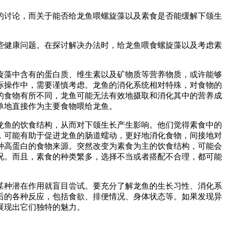
的讨论，而关于能否给龙鱼喂螺旋藻以及素食是否能缓解下颌生
些健康问题。在探讨解决办法时，给龙鱼喂食螺旋藻以及考虑素
旋藻中含有的蛋白质、维生素以及矿物质等营养物质，或许能够
际操作中，需要谨慎考虑。龙鱼的消化系统相对特殊，对食物的
的食物有所不同，龙鱼可能无法有效地摄取和消化其中的营养成
单地直接作为主要食物喂给龙鱼。
龙鱼的饮食结构，从而对下颌生长产生影响。他们觉得素食中的
，可能有助于促进龙鱼的肠道蠕动，更好地消化食物，间接地对
种高蛋白的食物来源。突然改变为素食为主的饮食结构，可能会
况。而且，素食的种类繁多，选择不当或者搭配不合理，都可能
某种潜在作用就盲目尝试。要充分了解龙鱼的生长习性、消化系
后的各种反应，包括食欲、排便情况、身体状态等。如果发现异
展现出它们独特的魅力。