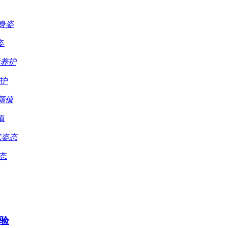
姿
护
值
态
验