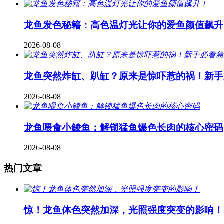
龙鱼发色秘籍：高色温灯光让你的爱鱼颜值飙升
2026-08-08
龙鱼突然炸缸、趴缸？原来是惊吓惹的祸！新手
2026-08-08
龙鱼喂食小鲮鱼：解锁猛鱼爆色长肉的核心密码
2026-08-08
热门文章
惊！龙鱼体色突然加深，光照强度突变的影响！