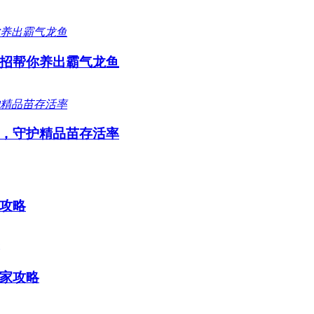
招帮你养出霸气龙鱼
，守护精品苗存活率
攻略
家攻略