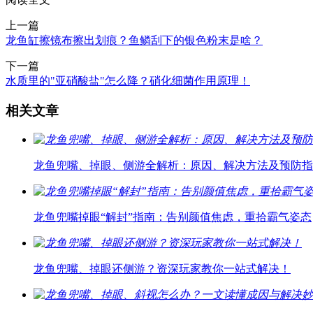
上一篇
龙鱼缸擦镜布擦出划痕？鱼鳞刮下的银色粉末是啥？
下一篇
水质里的"亚硝酸盐"怎么降？硝化细菌作用原理！
相关文章
龙鱼兜嘴、掉眼、侧游全解析：原因、解决方法及预防指
龙鱼兜嘴掉眼“解封”指南：告别颜值焦虑，重拾霸气姿态
龙鱼兜嘴、掉眼还侧游？资深玩家教你一站式解决！