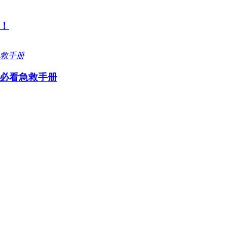
！
必看急救手册