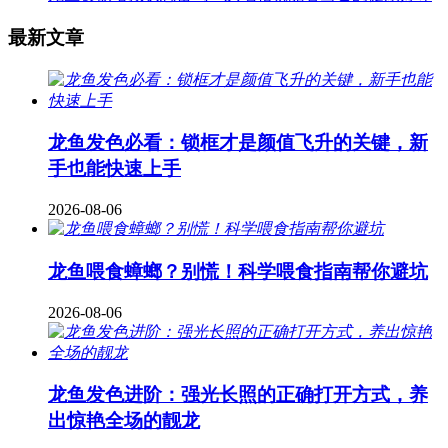
最新文章
龙鱼发色必看：锁框才是颜值飞升的关键，新
手也能快速上手
2026-08-06
龙鱼喂食蟑螂？别慌！科学喂食指南帮你避坑
2026-08-06
龙鱼发色进阶：强光长照的正确打开方式，养
出惊艳全场的靓龙