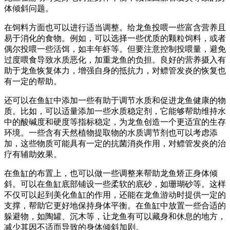
体倾斜问题。
在饲料方面也可以进行适当调整。给龙鱼投喂一些富含营养且
易于消化的食物。例如，可以选择一些优质的颗粒饲料，或者
偶尔投喂一些活饵，如丰年虾等。但要注意控制投喂量，避免
过度喂食导致水质恶化，加重龙鱼的负担。良好的营养摄入有
助于龙鱼恢复体力，增强自身的抵抗力，对鳔管发炎的恢复也
有一定的帮助。
还可以在鱼缸中添加一些有助于调节水质和促进龙鱼健康的物
质。比如，可以适量添加一些水质稳定剂，它能够帮助维持水
中的酸碱度和硬度等指标稳定，为龙鱼创造一个更适宜的生存
环境。一些含有天然植物提取物的水质调节剂也可以考虑添
加，这些物质可能具有一定的抗菌消炎作用，对鳔管发炎的治
疗有辅助效果。
在鱼缸的布置上，也可以做一些调整来帮助龙鱼矫正身体倾
斜。可以在鱼缸底部铺设一些柔软的底砂，如珊瑚砂等。这样
不仅可以起到美化鱼缸的作用，还能在龙鱼游动时提供一定的
支撑，帮助它更好地保持身体平衡。在鱼缸中放置一些合适的
躲避物，如陶罐、沉木等，让龙鱼有可以藏身和休息的地方，
减少其因不适而导致的身体倾斜加剧。