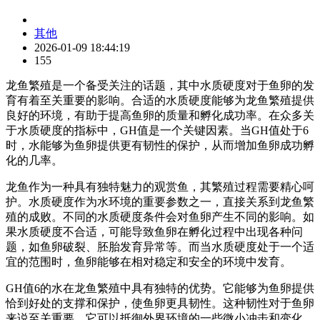
其他
2026-01-09 18:44:19
155
龙鱼繁殖是一个备受关注的话题，其中水质硬度对于鱼卵的发
育有着至关重要的影响。合适的水质硬度能够为龙鱼繁殖提供
良好的环境，有助于提高鱼卵的质量和孵化成功率。在众多关
于水质硬度的指标中，GH值是一个关键因素。当GH值处于6
时，水能够为鱼卵提供更有韧性的保护，从而增加鱼卵成功孵
化的几率。
龙鱼作为一种具有独特魅力的观赏鱼，其繁殖过程需要精心呵
护。水质硬度作为水环境的重要参数之一，直接关系到龙鱼繁
殖的成败。不同的水质硬度条件会对鱼卵产生不同的影响。如
果水质硬度不合适，可能导致鱼卵在孵化过程中出现各种问
题，如鱼卵破裂、胚胎发育异常等。而当水质硬度处于一个适
宜的范围时，鱼卵能够在相对稳定和安全的环境中发育。
GH值6的水在龙鱼繁殖中具有独特的优势。它能够为鱼卵提供
恰到好处的支撑和保护，使鱼卵更具韧性。这种韧性对于鱼卵
来说至关重要，它可以抵御外界环境的一些微小冲击和变化，