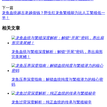
下一篇
龙鱼血统越古老越值钱？野生红龙鱼繁殖能力比人工繁殖低一
半！
相关文章
龙鱼血统与繁殖深度解析：解锁“开尾”密码，养出扇形
完美尾鳍！
龙鱼压养深度指南：解锁血统纯度与繁殖潜力的核心密
码
龙鱼过背深度解析：纯正血统的传承与繁殖秘辛