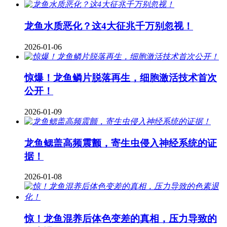
龙鱼水质恶化？这4大征兆千万别忽视！
2026-01-06
惊爆！龙鱼鳞片脱落再生，细胞激活技术首次
公开！
2026-01-09
龙鱼鳃盖高频震颤，寄生虫侵入神经系统的证
据！
2026-01-08
惊！龙鱼混养后体色变差的真相，压力导致的