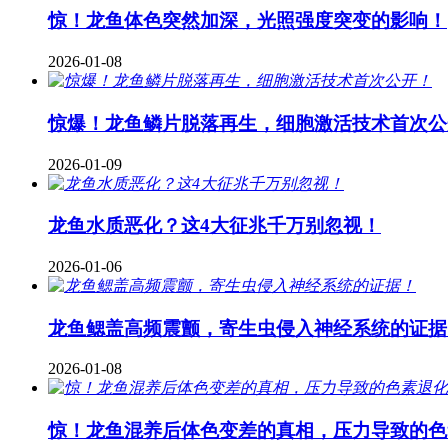
惊！龙鱼体色突然加深，光照强度突变的影响！
2026-01-08
惊爆！龙鱼鳞片脱落再生，细胞激活技术首次公
2026-01-09
龙鱼水质恶化？这4大征兆千万别忽视！
2026-01-06
龙鱼鳃盖高频震颤，寄生虫侵入神经系统的证据
2026-01-08
惊！龙鱼混养后体色变差的真相，压力导致的色