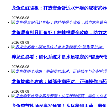
龙鱼鱼缸隔板：打造安全舒适水环境的秘密武器
2026-08-08
龙鱼喂食别只盯鱼虾！林蛙投喂全攻略，助力龙
2026-08-08
养龙鱼必看：硝化系统才是水质稳定的“隐形守
2026-08-08
龙鱼拔鳞全攻略：鳞部伤病应对、正确操作与药
2026-08-08
龙鱼季节性肠炎高发预警！从症状到用药，养鱼