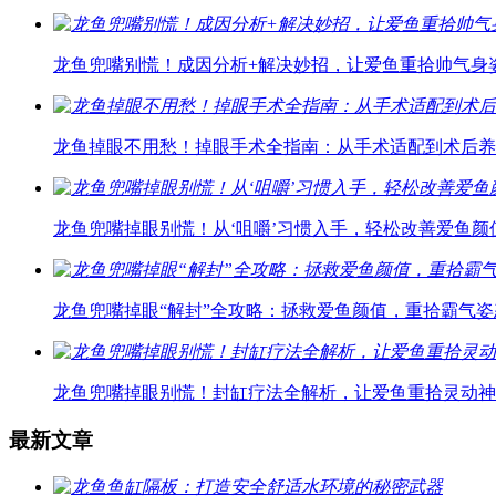
龙鱼兜嘴别慌！成因分析+解决妙招，让爱鱼重拾帅气身
龙鱼掉眼不用愁！掉眼手术全指南：从手术适配到术后养
龙鱼兜嘴掉眼别慌！从‘咀嚼’习惯入手，轻松改善爱鱼颜
龙鱼兜嘴掉眼“解封”全攻略：拯救爱鱼颜值，重拾霸气姿
龙鱼兜嘴掉眼别慌！封缸疗法全解析，让爱鱼重拾灵动神
最新文章