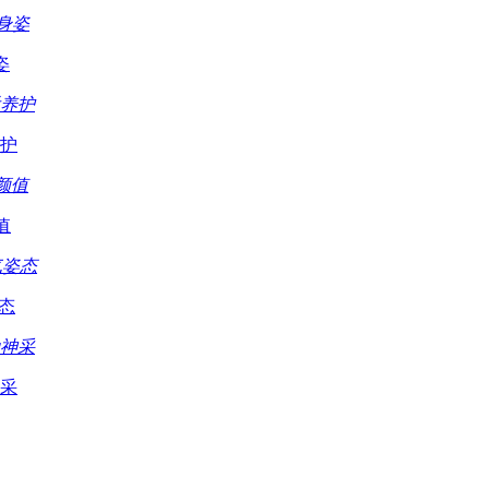
姿
护
值
态
采