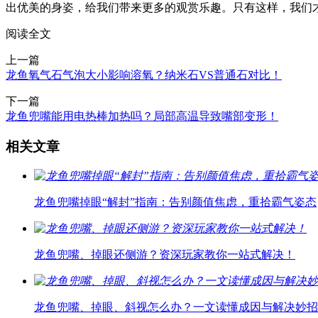
出优美的身姿，给我们带来更多的观赏乐趣。只有这样，我们
阅读全文
上一篇
龙鱼氧气石气泡大小影响溶氧？纳米石VS普通石对比！
下一篇
龙鱼兜嘴能用电热棒加热吗？局部高温导致嘴部变形！
相关文章
龙鱼兜嘴掉眼“解封”指南：告别颜值焦虑，重拾霸气姿态
龙鱼兜嘴、掉眼还侧游？资深玩家教你一站式解决！
龙鱼兜嘴、掉眼、斜视怎么办？一文读懂成因与解决妙招