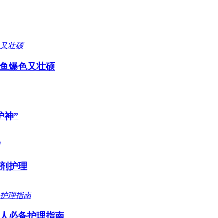
鱼爆色又壮硕
护神”
剂护理
人必备护理指南