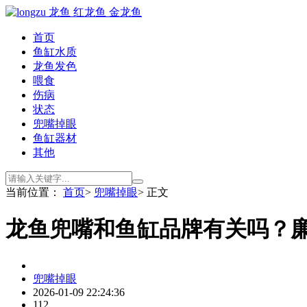
首页
鱼缸水质
龙鱼发色
喂食
伤病
状态
兜嘴掉眼
鱼缸器材
其他
当前位置：
首页
>
兜嘴掉眼
> 正文
龙鱼兜嘴和鱼缸品牌有关吗？
兜嘴掉眼
2026-01-09 22:24:36
112