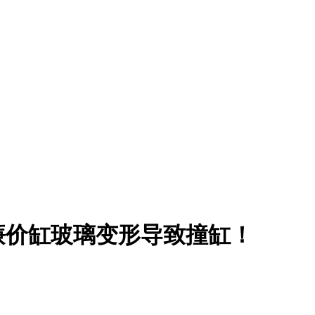
廉价缸玻璃变形导致撞缸！