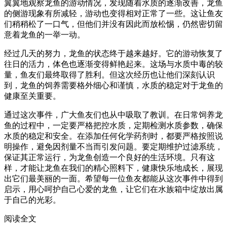
翼翼地观察龙鱼的游动情况，发现随着水质的逐渐改善，龙鱼
的侧游现象有所减轻，游动也变得相对正常了一些。这让鱼友
们稍稍松了一口气，但他们并没有因此而放松惕，仍然密切留
意着龙鱼的一举一动。
经过几天的努力，龙鱼的状态终于越来越好。它的游动恢复了
往日的活力，体色也逐渐变得鲜艳起来。这场与水质中毒的较
量，鱼友们最终取得了胜利。但这次经历也让他们深刻认识
到，龙鱼的饲养需要格外细心和谨慎，水质的稳定对于龙鱼的
健康至关重要。
通过这次事件，广大鱼友们也从中吸取了教训。在日常饲养龙
鱼的过程中，一定要严格把控水质，定期检测水质参数，确保
水质的稳定和安全。在添加任何化学药剂时，都要严格按照说
明操作，避免因剂量不当而引发问题。要定期维护过滤系统，
保证其正常运行，为龙鱼创造一个良好的生活环境。只有这
样，才能让龙鱼在我们的精心照料下，健康快乐地成长，展现
出它们最美丽的一面。希望每一位鱼友都能从这次事件中得到
启示，用心呵护自己心爱的龙鱼，让它们在水族箱中绽放出属
于自己的光彩。
阅读全文