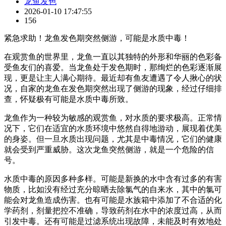
龙鱼发色
2026-01-10 17:47:55
156
紧急求助！龙鱼发色期突然侧游，可能是水质中毒！
在观赏鱼的世界里，龙鱼一直以其独特的外形和华丽的色彩备
受鱼友们的喜爱。当龙鱼处于发色期时，那绚烂的色彩逐渐展
现，更是让主人满心期待。最近却有鱼友遭遇了令人揪心的状
况，自家的龙鱼在发色期突然出现了侧游的现象，经过仔细排
查，怀疑极有可能是水质中毒所致。
龙鱼作为一种较为敏感的观赏鱼，对水质的要求极高。正常情
况下，它们在适宜的水质环境中悠然自得地游动，展现着优美
的身姿。但一旦水质出现问题，尤其是中毒情况，它们的健康
就会受到严重威胁。这次龙鱼突然侧游，就是一个危险的信
号。
水质中毒的原因多种多样。可能是新换的水中含有过多的有害
物质，比如没有经过充分晾晒去除氯气的自来水，其中的氯可
能会对龙鱼造成伤害。也有可能是水族箱中添加了不合适的化
学药剂，剂量把控不准确，导致药剂在水中的浓度过高，从而
引发中毒。还有可能是过滤系统出现故障，未能及时有效地处