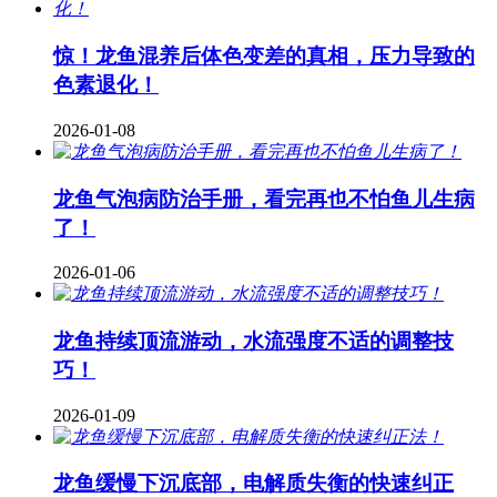
惊！龙鱼混养后体色变差的真相，压力导致的
色素退化！
2026-01-08
龙鱼气泡病防治手册，看完再也不怕鱼儿生病
了！
2026-01-06
龙鱼持续顶流游动，水流强度不适的调整技
巧！
2026-01-09
龙鱼缓慢下沉底部，电解质失衡的快速纠正