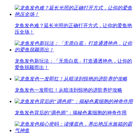
龙鱼发色难？延长光照的正确打开方式，让你的爱鱼艳
压全场！
龙鱼发色新玩法：「无质白底」打造通透艳色，让你的
爱鱼脱颖而出！
龙鱼发色一发即红！从暗淡到惊艳的进阶养护攻略
龙鱼发色背后的“调色师”：揭秘色素细胞的神奇作用