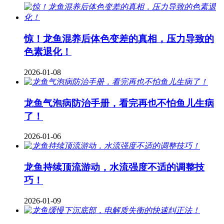
惊！龙鱼混养后体色变差的真相，压力导致的
色素退化！
2026-01-08
龙鱼气泡病防治手册，看完再也不怕鱼儿生病
了！
2026-01-06
龙鱼持续顶流游动，水流强度不适的调整技
巧！
2026-01-09