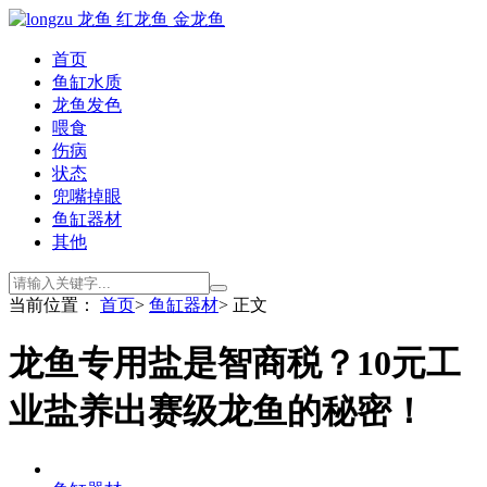
首页
鱼缸水质
龙鱼发色
喂食
伤病
状态
兜嘴掉眼
鱼缸器材
其他
当前位置：
首页
>
鱼缸器材
> 正文
龙鱼专用盐是智商税？10元工
业盐养出赛级龙鱼的秘密！