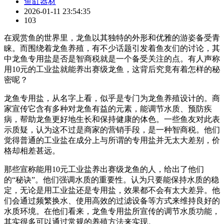
鱼缸器材
2026-01-11 23:54:35
103
在观赏鱼的世界里，龙鱼以其独特的外形和优雅的游姿备受青
睐。而围绕着龙鱼养殖，有不少话题引发着鱼友们的讨论，其
中龙鱼专用盐是否是智商税就是一个备受关注的点。有人声称
用10元的工业盐就能养出赛级龙鱼，这背后究竟有着怎样的秘
密呢？
龙鱼专用盐，从名字上看，似乎是专门为龙鱼养殖设计的。商
家宣传它含有多种对龙鱼有益的元素，能调节水质、预防疾
病，帮助龙鱼更好地生长和保持健康的体色。一些鱼友对此表
示质疑，认为这不过是商家的营销手段，是一种智商税。他们
觉得普通的工业盐在成分上与所谓的专用盐并无太大差别，价
格却相差甚远。
那些宣称能用10元工业盐养出赛级龙鱼的人，给出了他们
的“秘诀”。他们强调水质的重要性。认为只要能保持水质的稳
定，无论是用工业盐还是专用盐，效果都不会有太大差异。他
们会通过频繁换水、使用高效的过滤设备等方式来维持良好的
水质环境。在他们看来，龙鱼专用盐所宣传的调节水质功能，
其实很多可以通过常规的养殖方法来实现。