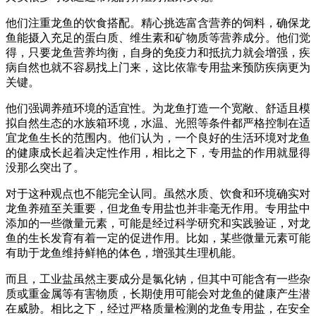
他们注重龙鱼的饮食搭配。精心挑选富含营养的饲料，确保龙
鱼能摄入充足的蛋白质、维生素和矿物质等营养成分。他们觉
得，只要龙鱼营养均衡，自身的免疫力和抵抗力就会增强，疾
病自然也就不容易找上门来，这比依靠专用盐来预防疾病更为
关键。
他们强调养殖环境的适宜性。为龙鱼打造一个宽敞、舒适且模
拟自然生态的水族箱环境，水温、光照等条件都严格控制在适
宜龙鱼生长的范围内。他们认为，一个良好的生活环境对龙鱼
的健康成长起着决定性作用，相比之下，专用盐的作用就显得
没那么突出了。
对于这种观点也不能完全认同。虽然水质、饮食和环境确实对
龙鱼养殖至关重要，但龙鱼专用盐也并非毫无作用。专用盐中
添加的一些微量元素，可能是经过科学研究和实践验证，对龙
鱼的生长发育有着一定的促进作用。比如，某些微量元素可能
有助于龙鱼维持鲜艳的体色，增强其生理机能。
而且，工业盐虽然主要成分是氯化钠，但其中可能含有一些杂
质或重金属等有害物质，长期使用可能会对龙鱼的健康产生潜
在威胁。相比之下，经过严格质量检测的龙鱼专用盐，在安全