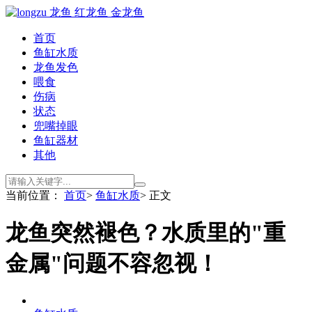
首页
鱼缸水质
龙鱼发色
喂食
伤病
状态
兜嘴掉眼
鱼缸器材
其他
当前位置：
首页
>
鱼缸水质
> 正文
龙鱼突然褪色？水质里的"重
金属"问题不容忽视！