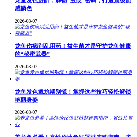
龙鱼发色进阶：解锁“虫纹”密码，打造顶级质
感鳞色
2026-08-07
龙鱼伤病别乱用药！益生菌才是守护龙鱼健康
的“秘密武器”
2026-08-07
龙鱼发色尴尬期别慌！掌握这些技巧轻松解锁
艳丽身姿
2026-08-07