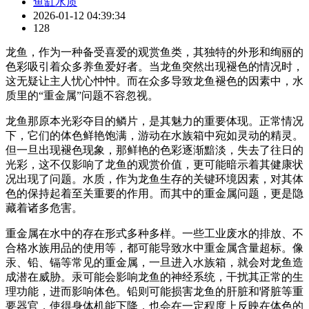
鱼缸水质
2026-01-12 04:39:34
128
龙鱼，作为一种备受喜爱的观赏鱼类，其独特的外形和绚丽的
色彩吸引着众多养鱼爱好者。当龙鱼突然出现褪色的情况时，
这无疑让主人忧心忡忡。而在众多导致龙鱼褪色的因素中，水
质里的“重金属”问题不容忽视。
龙鱼那原本光彩夺目的鳞片，是其魅力的重要体现。正常情况
下，它们的体色鲜艳饱满，游动在水族箱中宛如灵动的精灵。
但一旦出现褪色现象，那鲜艳的色彩逐渐黯淡，失去了往日的
光彩，这不仅影响了龙鱼的观赏价值，更可能暗示着其健康状
况出现了问题。水质，作为龙鱼生存的关键环境因素，对其体
色的保持起着至关重要的作用。而其中的重金属问题，更是隐
藏着诸多危害。
重金属在水中的存在形式多种多样。一些工业废水的排放、不
合格水族用品的使用等，都可能导致水中重金属含量超标。像
汞、铅、镉等常见的重金属，一旦进入水族箱，就会对龙鱼造
成潜在威胁。汞可能会影响龙鱼的神经系统，干扰其正常的生
理功能，进而影响体色。铅则可能损害龙鱼的肝脏和肾脏等重
要器官，使得身体机能下降，也会在一定程度上反映在体色的