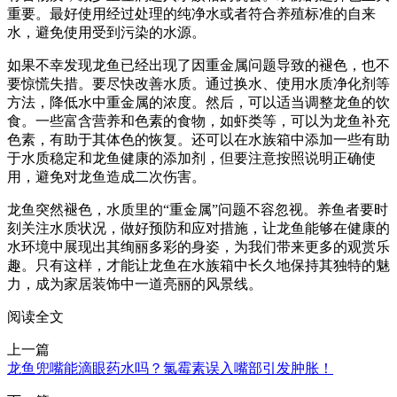
重要。最好使用经过处理的纯净水或者符合养殖标准的自来
水，避免使用受到污染的水源。
如果不幸发现龙鱼已经出现了因重金属问题导致的褪色，也不
要惊慌失措。要尽快改善水质。通过换水、使用水质净化剂等
方法，降低水中重金属的浓度。然后，可以适当调整龙鱼的饮
食。一些富含营养和色素的食物，如虾类等，可以为龙鱼补充
色素，有助于其体色的恢复。还可以在水族箱中添加一些有助
于水质稳定和龙鱼健康的添加剂，但要注意按照说明正确使
用，避免对龙鱼造成二次伤害。
龙鱼突然褪色，水质里的“重金属”问题不容忽视。养鱼者要时
刻关注水质状况，做好预防和应对措施，让龙鱼能够在健康的
水环境中展现出其绚丽多彩的身姿，为我们带来更多的观赏乐
趣。只有这样，才能让龙鱼在水族箱中长久地保持其独特的魅
力，成为家居装饰中一道亮丽的风景线。
阅读全文
上一篇
龙鱼兜嘴能滴眼药水吗？氯霉素误入嘴部引发肿胀！