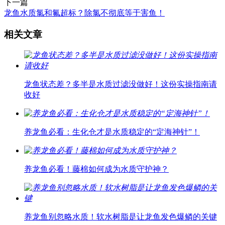
下一篇
龙鱼水质氯和氟超标？除氯不彻底等于害鱼！
相关文章
龙鱼状态差？多半是水质过滤没做好！这份实操指南请
收好
养龙鱼必看：生化仓才是水质稳定的“定海神针”！
养龙鱼必看！藤棉如何成为水质守护神？
养龙鱼别忽略水质！软水树脂是让龙鱼发色爆鳞的关键