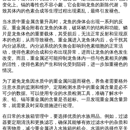
变化上。镉的毒性也不容小觑，它会影响龙鱼的新陈代谢，导
致其体内的色素合成等生理过程出现紊乱，最终引发褪色。
当水质中重金属含量升高时，龙鱼的身体会出现一系列的反
应。重金属会附着在龙鱼的体表，破坏鳞片的结构和功能。鳞
片是龙鱼体色的重要载体，其受损后，无法正常反射和呈现原
本的色彩，从而导致褪色。重金属进入龙鱼体内后，会干扰其
内分泌系统。内分泌系统的失衡会影响到色素细胞的正常活
动，使得色素的合成和分布出现异常，进而让龙鱼的体色发生
改变。而且，重金属还可能抑制龙鱼体内一些与色素相关的酶
的活性，使得色素的产生和转化受到阻碍，进一步加重褪色的
情况。
为了避免龙鱼因水质中的重金属问题而褪色，养鱼者需要格外
注意水质的监测和维护。定期检测水质中的重金属含量是必不
可少的数据。可以使用专业的水质检测工具，准确了解水中
汞、铅、镉等重金属的含量是否超标。一旦发现重金属含量异
常，就需要及时采取措施进行处理。
在日常的水族箱管理中，要选择优质的水族用品。例如，过滤
器要定期清洗和更换滤芯，确保其能够有效过滤水中的杂质和
有害物质，减少重金属进入水族箱的机会。水源的选择也至关