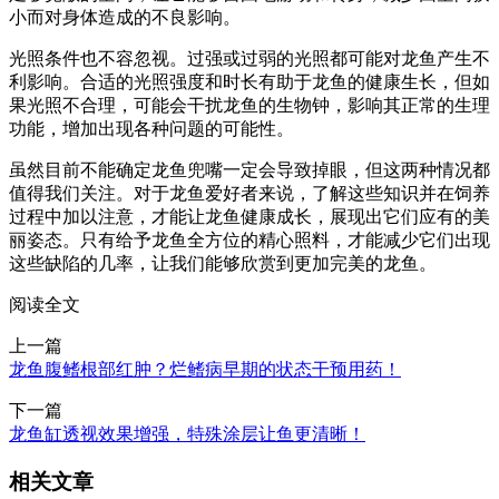
小而对身体造成的不良影响。
光照条件也不容忽视。过强或过弱的光照都可能对龙鱼产生不
利影响。合适的光照强度和时长有助于龙鱼的健康生长，但如
果光照不合理，可能会干扰龙鱼的生物钟，影响其正常的生理
功能，增加出现各种问题的可能性。
虽然目前不能确定龙鱼兜嘴一定会导致掉眼，但这两种情况都
值得我们关注。对于龙鱼爱好者来说，了解这些知识并在饲养
过程中加以注意，才能让龙鱼健康成长，展现出它们应有的美
丽姿态。只有给予龙鱼全方位的精心照料，才能减少它们出现
这些缺陷的几率，让我们能够欣赏到更加完美的龙鱼。
阅读全文
上一篇
龙鱼腹鳍根部红肿？烂鳍病早期的状态干预用药！
下一篇
龙鱼缸透视效果增强，特殊涂层让鱼更清晰！
相关文章