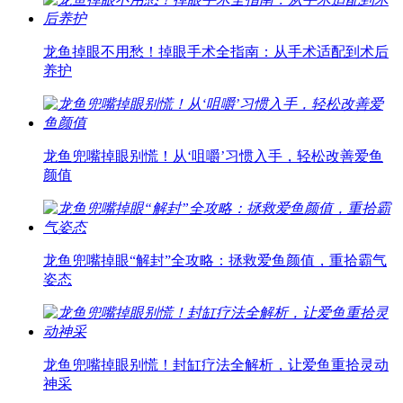
龙鱼掉眼不用愁！掉眼手术全指南：从手术适配到术后
养护
龙鱼兜嘴掉眼别慌！从‘咀嚼’习惯入手，轻松改善爱鱼
颜值
龙鱼兜嘴掉眼“解封”全攻略：拯救爱鱼颜值，重拾霸气
姿态
龙鱼兜嘴掉眼别慌！封缸疗法全解析，让爱鱼重拾灵动
神采