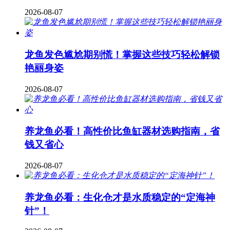
2026-08-07
龙鱼发色尴尬期别慌！掌握这些技巧轻松解锁
艳丽身姿
2026-08-07
养龙鱼必看！高性价比鱼缸器材选购指南，省
钱又省心
2026-08-07
养龙鱼必看：生化仓才是水质稳定的“定海神
针”！