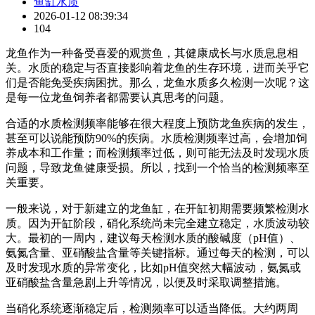
鱼缸水质
2026-01-12 08:39:34
104
龙鱼作为一种备受喜爱的观赏鱼，其健康成长与水质息息相
关。水质的稳定与否直接影响着龙鱼的生存环境，进而关乎它
们是否能免受疾病困扰。那么，龙鱼水质多久检测一次呢？这
是每一位龙鱼饲养者都需要认真思考的问题。
合适的水质检测频率能够在很大程度上预防龙鱼疾病的发生，
甚至可以说能预防90%的疾病。水质检测频率过高，会增加饲
养成本和工作量；而检测频率过低，则可能无法及时发现水质
问题，导致龙鱼健康受损。所以，找到一个恰当的检测频率至
关重要。
一般来说，对于新建立的龙鱼缸，在开缸初期需要频繁检测水
质。因为开缸阶段，硝化系统尚未完全建立稳定，水质波动较
大。最初的一周内，建议每天检测水质的酸碱度（pH值）、
氨氮含量、亚硝酸盐含量等关键指标。通过每天的检测，可以
及时发现水质的异常变化，比如pH值突然大幅波动，氨氮或
亚硝酸盐含量急剧上升等情况，以便及时采取调整措施。
当硝化系统逐渐稳定后，检测频率可以适当降低。大约两周