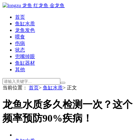
首页
鱼缸水质
龙鱼发色
喂食
伤病
状态
兜嘴掉眼
鱼缸器材
其他
当前位置：
首页
>
鱼缸水质
> 正文
龙鱼水质多久检测一次？这个
频率预防90%疾病！