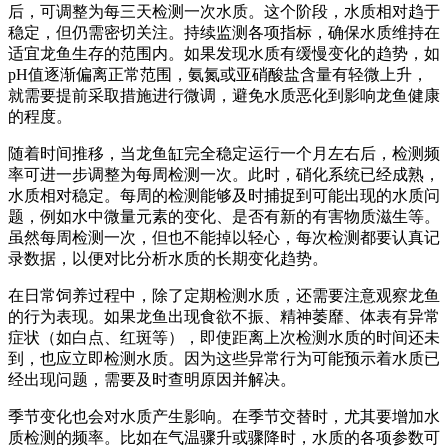
后，可调整为每三天检测一次水质。这个阶段，水质相对趋于
稳定，但仍需密切关注。持续监测各项指标，确保水质维持在
适宜龙鱼生存的范围内。如果发现水质有缓慢变化的趋势，如
pH值逐渐偏离正常范围，氨氮或亚硝酸盐含量有轻微上升，
就需要提前采取措施进行微调，避免水质恶化到影响龙鱼健康
的程度。
随着时间推移，当龙鱼缸完全稳定运行一个月左右后，检测频
率可进一步调整为每周检测一次。此时，硝化系统已经成熟，
水质相对稳定。每周的检测能够及时捕捉到可能出现的水质问
题，例如水中微量元素的变化、是否有新的有害物质滋生等。
虽然每周检测一次，但也不能掉以轻心，每次检测都要认真记
录数据，以便对比分析水质的长期变化趋势。
在日常饲养过程中，除了定期检测水质，还需要注意观察龙鱼
的行为表现。如果龙鱼出现食欲不振、精神萎靡、体表有异常
症状（如白点、红斑等），即使距离上次检测水质的时间还未
到，也应立即检测水质。因为这些异常行为可能预示着水质已
经出现问题，需要及时查明原因并解决。
季节变化也会对水质产生影响。在季节交替时，尤其要增加水
质检测的频率。比如在气温骤升或骤降时，水质的各项参数可