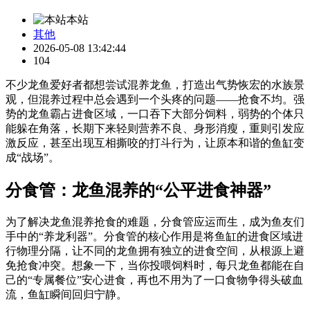
本站
其他
2026-05-08 13:42:44
104
不少龙鱼爱好者都想尝试混养龙鱼，打造出气势恢宏的水族景
观，但混养过程中总会遇到一个头疼的问题——抢食不均。强
势的龙鱼霸占进食区域，一口吞下大部分饲料，弱势的个体只
能躲在角落，长期下来轻则营养不良、身形消瘦，重则引发应
激反应，甚至出现互相撕咬的打斗行为，让原本和谐的鱼缸变
成“战场”。
分食管：龙鱼混养的“公平进食神器”
为了解决龙鱼混养抢食的难题，分食管应运而生，成为鱼友们
手中的“养龙利器”。分食管的核心作用是将鱼缸的进食区域进
行物理分隔，让不同的龙鱼拥有独立的进食空间，从根源上避
免抢食冲突。想象一下，当你投喂饲料时，每只龙鱼都能在自
己的“专属餐位”安心进食，再也不用为了一口食物争得头破血
流，鱼缸瞬间回归宁静。