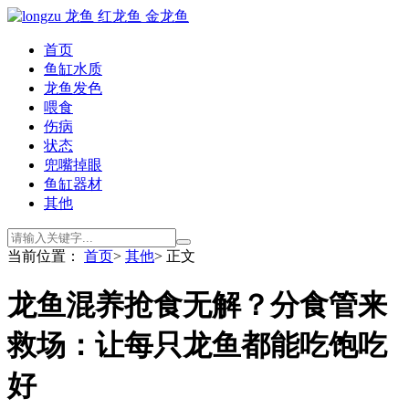
首页
鱼缸水质
龙鱼发色
喂食
伤病
状态
兜嘴掉眼
鱼缸器材
其他
当前位置：
首页
>
其他
> 正文
龙鱼混养抢食无解？分食管来
救场：让每只龙鱼都能吃饱吃
好