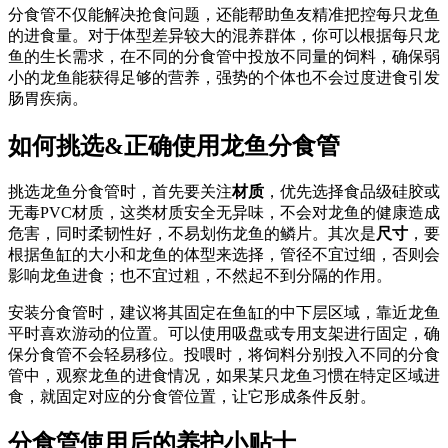
分食管不仅能解决抢食问题，还能帮助鱼友精准把控每只龙鱼
的进食量。对于体型差异较大的混养群体，你可以根据每只龙
鱼的生长需求，在不同的分食管中投放不同量的饲料，确保弱
小的龙鱼能获得足够的营养，强势的个体也不会过度进食引发
肠胃疾病。
如何挑选&正确使用龙鱼分食管
挑选龙鱼分食管时，首先要关注
材质
，优先选择食品级硅胶或
无毒PVC材质，这类材质安全无异味，不会对龙鱼的健康造成
危害，同时柔韧性好，不易划伤龙鱼的鳞片。其次是
尺寸
，要
根据鱼缸的大小和龙鱼的体型来选择，管径不宜过细，否则会
影响龙鱼进食；也不宜过粗，不然起不到分隔的作用。
安装分食管时，建议将其固定在鱼缸的中下层区域，靠近龙鱼
平时喜欢游动的位置。可以使用吸盘或专用支架进行固定，确
保分食管不会轻易移位。投喂时，将饲料分别投入不同的分食
管中，观察龙鱼的进食情况，如果某只龙鱼习惯在特定区域进
食，就固定对应的分食管位置，让它形成条件反射。
分食管使用后的养护小贴士