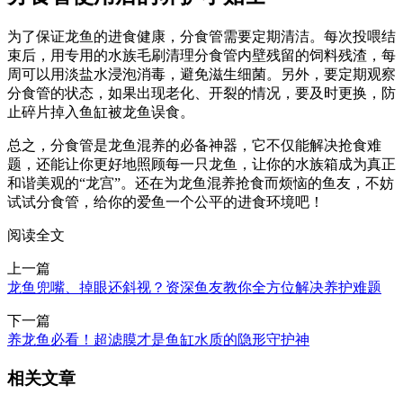
为了保证龙鱼的进食健康，分食管需要定期清洁。每次投喂结
束后，用专用的水族毛刷清理分食管内壁残留的饲料残渣，每
周可以用淡盐水浸泡消毒，避免滋生细菌。另外，要定期观察
分食管的状态，如果出现老化、开裂的情况，要及时更换，防
止碎片掉入鱼缸被龙鱼误食。
总之，分食管是龙鱼混养的必备神器，它不仅能解决抢食难
题，还能让你更好地照顾每一只龙鱼，让你的水族箱成为真正
和谐美观的“龙宫”。还在为龙鱼混养抢食而烦恼的鱼友，不妨
试试分食管，给你的爱鱼一个公平的进食环境吧！
阅读全文
上一篇
龙鱼兜嘴、掉眼还斜视？资深鱼友教你全方位解决养护难题
下一篇
养龙鱼必看！超滤膜才是鱼缸水质的隐形守护神
相关文章