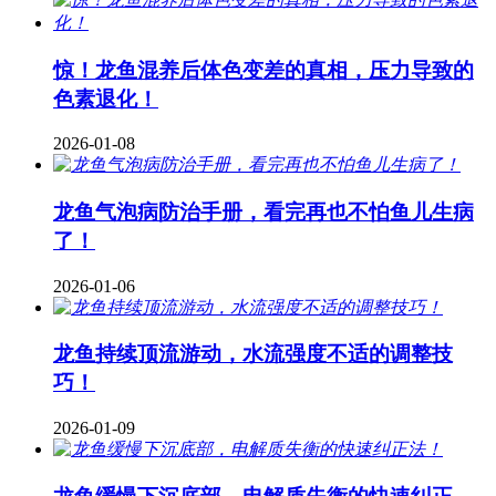
惊！龙鱼混养后体色变差的真相，压力导致的
色素退化！
2026-01-08
龙鱼气泡病防治手册，看完再也不怕鱼儿生病
了！
2026-01-06
龙鱼持续顶流游动，水流强度不适的调整技
巧！
2026-01-09