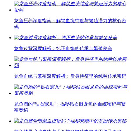
龙鱼压养深度指南：解锁血统纯度与繁殖潜力的核心密
码
龙鱼过背深度解析：纯正血统的传承与繁殖秘辛
龙鱼血统与繁殖深度解析：后身特征里的纯种传承密码
龙鱼圈的“钻石宠儿”：揭秘钻石眼龙鱼的血统密码与繁
殖奥秘