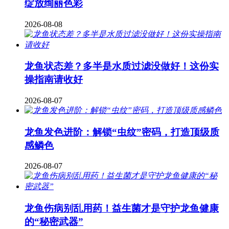
绽放绚丽色彩
2026-08-08
龙鱼状态差？多半是水质过滤没做好！这份实
操指南请收好
2026-08-07
龙鱼发色进阶：解锁“虫纹”密码，打造顶级质
感鳞色
2026-08-07
龙鱼伤病别乱用药！益生菌才是守护龙鱼健康
的“秘密武器”