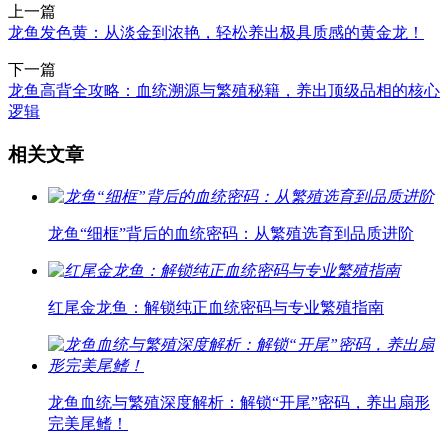
上一篇
龙鱼发色黄：从淡金到浓艳，轻松养出极具质感的黄金龙！
下一篇
龙鱼高背全攻略：血统溯源与繁殖秘籍，养出顶级品相的核心
逻辑
相关文章
龙鱼“细框”背后的血统密码：从繁殖选育到品质进阶
红尾金龙鱼：解锁纯正血统密码与专业繁殖指南
龙鱼血统与繁殖深度解析：解锁“开尾”密码，养出扇形
完美尾鳍！