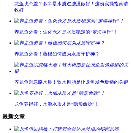
龙鱼状态差？多半是水质过滤没做好！这份实操指南请
收好
养龙鱼必看：生化仓才是水质稳定的“定海神针”！
养龙鱼必看！藤棉如何成为水质守护神？
养龙鱼别忽略水质！软水树脂是让龙鱼发色爆鳞的关键
龙鱼养得好，水源水质才是“隐形命脉”！
最新文章