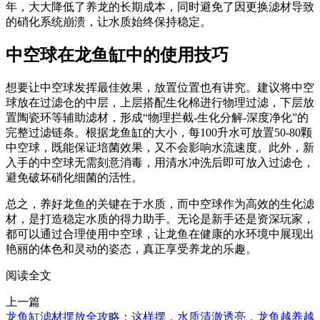
年，大大降低了养龙的长期成本，同时避免了因更换滤材导致
的硝化系统崩溃，让水质始终保持稳定。
中空球在龙鱼缸中的使用技巧
想要让中空球发挥最佳效果，放置位置也有讲究。建议将中空
球放在过滤仓的中层，上层搭配生化棉进行物理过滤，下层放
置陶瓷环等辅助滤材，形成“物理拦截-生化分解-深度净化”的
完整过滤链条。根据龙鱼缸的大小，每100升水可放置50-80颗
中空球，既能保证培菌效果，又不会影响水流速度。此外，新
入手的中空球无需刻意消毒，用清水冲洗后即可放入过滤仓，
避免破坏硝化细菌的活性。
总之，养好龙鱼的关键在于水质，而中空球作为高效的生化滤
材，是打造稳定水质的得力助手。无论是新手还是资深玩家，
都可以通过合理使用中空球，让龙鱼在健康的水环境中展现出
艳丽的体色和灵动的姿态，真正享受养龙的乐趣。
阅读全文
上一篇
龙鱼缸滤材摆放全攻略：这样摆，水质清澈透亮，龙鱼越养越