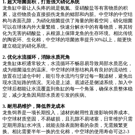
1. 超大培菌面积，打造强大硝化系统
龙鱼缸中最让人头疼的就是氨氮、亚硝酸盐等有害物质的积
累，这些物质会直接损伤龙鱼的鳃部和内脏。中空球的中空结
构与表面孔隙，为硝化细菌提供了海量的附着空间，硝化细菌
可以在球体内外大量繁殖，快速分解水中的有毒物质，将其转
化为无害的硝酸盐，从根源上保障龙鱼的生存环境。相比传统
的陶瓷环、生化棉，中空球的培菌效率提升30%以上，能更快
建立稳定的硝化系统。
2. 优化水流循环，消除水质死角
龙鱼缸体积通常较大，水流循环不畅容易导致局部水质恶化，
成为细菌滋生的温床。中空球的球形结构具有良好的流动性，
放置在过滤仓中时，能引导水流均匀穿过每一颗滤材，避免出
现水流短路的情况。无论是上滤、底滤还是侧滤系统，加入中
空球后都能让水流覆盖到鱼缸的每一个角落，确保水质整体稳
定，减少龙鱼因局部水质差引发的疾病。
3. 耐用易维护，降低养龙成本
龙鱼饲养是一项长期投入，滤材的耐用性直接影响饲养成本。
中空球材质坚固，不易破损，且孔隙不易堵塞，日常维护只需
定期用原缸水冲洗，就能去除表面附着的杂质，无需频繁更
换。相比需要半年一换的生化棉，中空球的使用寿命可达2-3