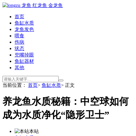
首页
鱼缸水质
龙鱼发色
喂食
伤病
状态
兜嘴掉眼
鱼缸器材
其他
当前位置：
首页
>
鱼缸水质
> 正文
养龙鱼水质秘籍：中空球如何
成为水质净化“隐形卫士”
本站